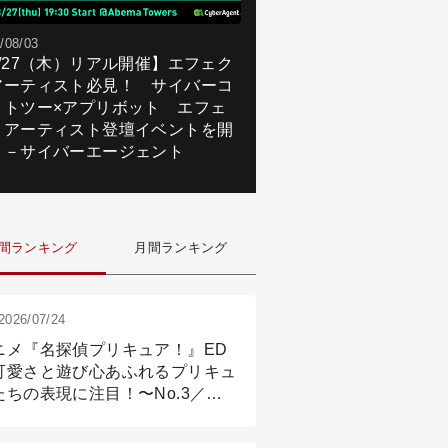
/08/03
8/27（木）リアル開催】エフェク
アーティスト必見！ サイバーコ
クトツー×アプリボット エフェ
トアーティスト登壇イベントを開
！－サイバーエージェント
間ランキング
月間ランキング
2026/07/24
ニメ『名探偵プリキュア！』ED
可愛さと遊び心あふれるプリキュ
たちの表現に注目！〜No.3／ア
メーション付け篇