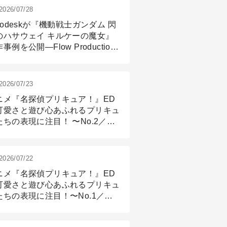
2026/07/28
todeskが『機動戦士ガンダム 閃
のハサウェイ キルケーの魔女』
事例を公開―Flow Production
ackingと3ds Maxが支えたCG制
現場
2026/07/23
ニメ『名探偵プリキュア！』ED
可愛さと遊び心あふれるプリキュ
たちの表現に注目！ 〜No.2／モ
リング＆リギング篇
2026/07/22
ニメ『名探偵プリキュア！』ED
可愛さと遊び心あふれるプリキュ
たちの表現に注目！〜No.1／演
篇