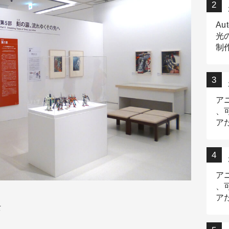
Au
光
制作
Tr
作
ア
、
ア
デ
ア
、
ア
て
出