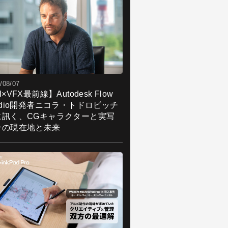
/08/07
I×VFX最前線】Autodesk Flow
udio開発者ニコラ・トドロビッチ
に訊く、CGキャラクターと実写
合の現在地と未来