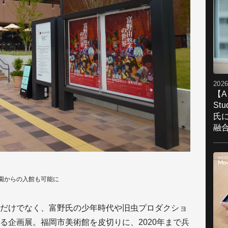
2026
【A
St
氏
融
園からの入館も可能に
だけでなく、富野氏の少年時代や旧虫プロダクショ
る企画展。福岡市美術館を皮切りに、2020年まで兵