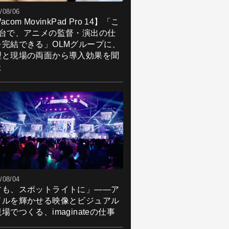
/08/06
acom MovinkPad Pro 14】「こ
1台で、アニメの監督・演出の仕
を完結できる」OLMグループに、
理と現場の両面から導入効果を聞
た
/08/04
君も、スポットライトに」――ア
ドルを輝かせる映像とビジュアル
場でつくる、imaginateの仕事