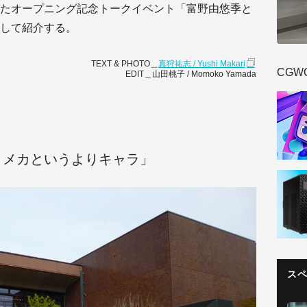
たオープニング記念トークイベント「富野由悠季と
して紹介する。
TEXT & PHOTO＿
真狩祐志 / Yushi Makari
CGW
EDIT＿山田桃子 / Momoko Yamada
、メカというよりキャラ」
ス