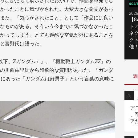
うなかたちで展示されたおかげで、作品を単発でし
かったことに気づかされた。大変大きな発見があっ
2026
また、「気づかされたこと」として「作品には良い
【
なものがある。そういう今までに気づかなかったこ
ト
ネ
かってしまう。とても過酷な空気が外にあることを
ク
と富野氏は語った。
催
以下、Zガンダム）』、『機動戦士ガンダムZZ』の
の川西由里氏から印象的な質問があった。「ガンダ
週
書きにあった「ガンダムは好男子」という言葉の意味に
ア
、
ア
ニ