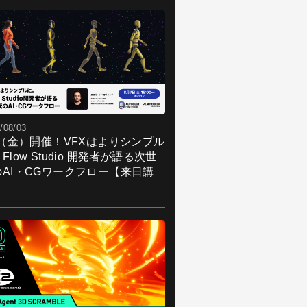
/08/03
7（金）開催！VFXはよりシンプル
Flow Studio 開発者が語る次世
のAI・CGワークフロー【来日講
】