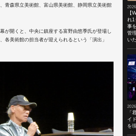
、青森県立美術館、富山県美術館、静岡県立美術館
2026
【W
れ
事
幕が開くと、中央に鎮座する富野由悠季氏が登場し
管
い
、各美術館の担当者が迎えられるという「演出」
2026
「
イ
を現