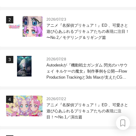
2026/07/23
アニメ『名探偵プリキュア！』ED 、可愛さと
遊び心あふれるプリキュアたちの表現に注目！
〜No.2／モデリング＆リギング篇
2026/07/28
Autodeskが『機動戦士ガンダム 閃光のハサウ
ェイ キルケーの魔女』制作事例を公開―Flow
Production Trackingと3ds Maxが支えたCG制
作現場
2026/07/22
アニメ『名探偵プリキュア！』ED 、可愛さと
遊び心あふれるプリキュアたちの表現に注
目！〜No.1／演出篇