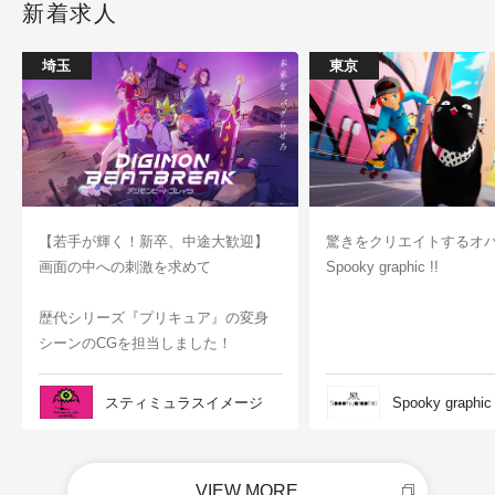
新着求人
埼玉
東京
【若手が輝く！新卒、中途大歓迎】
驚きをクリエイトするオ
画面の中への刺激を求めて
Spooky graphic !!
歴代シリーズ『プリキュア』の変身
シーンのCGを担当しました！
スティミュラスイメージ
Spooky graphic
VIEW MORE