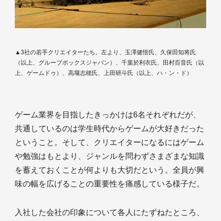
▲3社の若手クリエイターたち。左より、玉澤健悟氏、久保田知将氏
（以上、グルーブボックスジャパン）、千葉於利衣氏、田村百音氏（以
上、ゲームドゥ）、高堰志穂氏、上田研斗氏（以上、ハ・ン・ド）
ゲーム業界を目指したきっかけは6名それぞれだが、
共通しているのは学生時代からゲームが大好きだった
ということ。そして、クリエイターになるにはゲーム
や勉強はもとより、ジャンルを問わずさまざまな知識
を蓄えておくことが何よりも大切だという。全員が興
味の幅を広げることの重要性を痛感している様子だ。
入社した会社の印象について各人にたずねたところ、