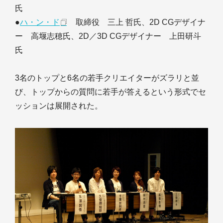
氏
●
ハ・ン・ド
取締役 三上 哲氏、2D CGデザイナ
ー 高堰志穂氏、2D／3D CGデザイナー 上田研斗
氏
3名のトップと6名の若手クリエイターがズラリと並
び、トップからの質問に若手が答えるという形式でセ
ッションは展開された。