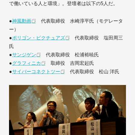
で働いている人と環境」。登壇者は以下の5人だ。
●
神風動画
代表取締役 水崎淳平氏（モデレータ
ー）
●
ポリゴン・ピクチュアズ
代表取締役 塩田周三
氏
●
サンジゲン
代表取締役 松浦裕暁氏
●
グラフィニカ
取締役 吉岡宏起氏
●
サイバーコネクトツー
代表取締役 松山 洋氏