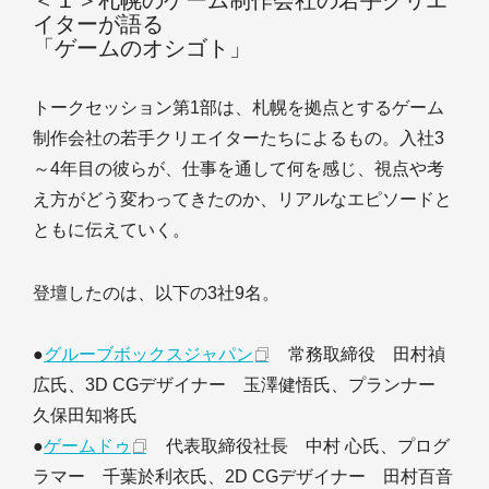
＜１＞札幌のゲーム制作会社の若手クリエ
イターが語る
「ゲームのオシゴト」
トークセッション第1部は、札幌を拠点とするゲーム
制作会社の若手クリエイターたちによるもの。入社3
～4年目の彼らが、仕事を通して何を感じ、視点や考
え方がどう変わってきたのか、リアルなエピソードと
ともに伝えていく。
登壇したのは、以下の3社9名。
●
グルーブボックスジャパン
常務取締役 田村禎
広氏、3D CGデザイナー 玉澤健悟氏、プランナー
久保田知将氏
●
ゲームドゥ
代表取締役社長 中村 心氏、プログ
ラマー 千葉於利衣氏、2D CGデザイナー 田村百音