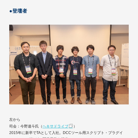
●登壇者
左から
司会：今野達斗氏（
ヘキサドライブ
）
2015年に新卒でTAとして入社。DCCツール用スクリプト・プラグイ