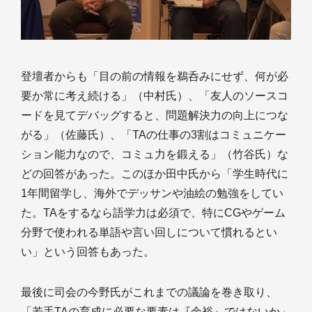
登壇者からも「目の前の情報を鵜呑みにせず、何が必
要か常に考え続ける」（中村氏）、「友人のソースコ
ードを見てデバッグすると、問題解決力の向上につな
がる」（佐藤氏）、「TAの仕事の3割はコミュニケー
ション能力なので、コミュ力を鍛える」（竹谷氏）な
どの回答があった。このほか田中氏から「学生時代に
1年間留学し、海外でデッサンや油絵の勉強をしてい
た。TAをするなら語学力は必須で、特にCGやゲーム
分野で使われる単語や言い回しについて慣れるとい
い」という回答もあった。
最後に司会の今野氏がこれまでの議論を巻き取り、
「若手TAの育成に必要な要素は『余裕』ではないか」