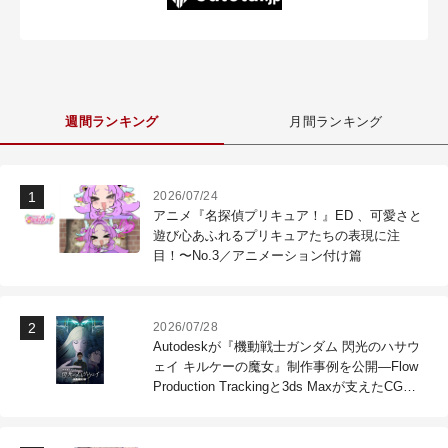
週間ランキング
月間ランキング
2026/07/24
アニメ『名探偵プリキュア！』ED 、可愛さと
遊び心あふれるプリキュアたちの表現に注
目！〜No.3／アニメーション付け篇
2026/07/28
Autodeskが『機動戦士ガンダム 閃光のハサウ
ェイ キルケーの魔女』制作事例を公開―Flow
Production Trackingと3ds Maxが支えたCG制
作現場