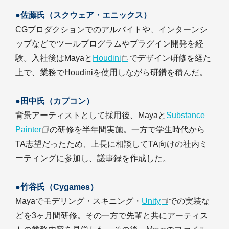
●佐藤氏（スクウェア・エニックス）
CGプロダクションでのアルバイトや、インターンシ
ップなどでツールプログラムやプラグイン開発を経
験。入社後はMayaと
Houdini
でデザイン研修を経た
上で、業務でHoudiniを使用しながら研鑽を積んだ。
●田中氏（カプコン）
背景アーティストとして採用後、Mayaと
Substance
Painter
の研修を半年間実施。一方で学生時代から
TA志望だったため、上長に相談してTA向けの社内ミ
ーティングに参加し、議事録を作成した。
●竹谷氏（Cygames）
Mayaでモデリング・スキニング・
Unity
での実装な
どを3ヶ月間研修。その一方で先輩と共にアーティス