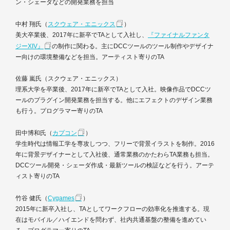
ン・シェーダなどの開発業務を担当
中村 翔氏（
スクウェア・エニックス
）
美大卒業後、2017年に新卒でTAとして入社し、
『ファイナルファンタ
ジーXIV』
の制作に関わる。主にDCCツールのツール制作やデザイナ
ー向けの環境整備などを担当。アーティスト寄りのTA
佐藤 嵐氏（スクウェア・エニックス）
理系大学を卒業後、2017年に新卒でTAとして入社。映像作品でDCCツ
ールのプラグイン開発業務を担当する。他にエフェクトのデザイン業務
も行う。プログラマー寄りのTA
田中博和氏（
カプコン
）
学生時代は情報工学を専攻しつつ、フリーで背景イラストを制作。2016
年に背景デザイナーとして入社後、通常業務のかたわらTA業務も担当。
DCCツール開発・シェーダ作成・最新ツールの検証などを行う。アーテ
ィスト寄りのTA
竹谷 健氏（
Cygames
）
2015年に新卒入社し、TAとしてワークフローの効率化を推進する。現
在はモバイル／ハイエンドを問わず、社内共通基盤の整備を進めてい