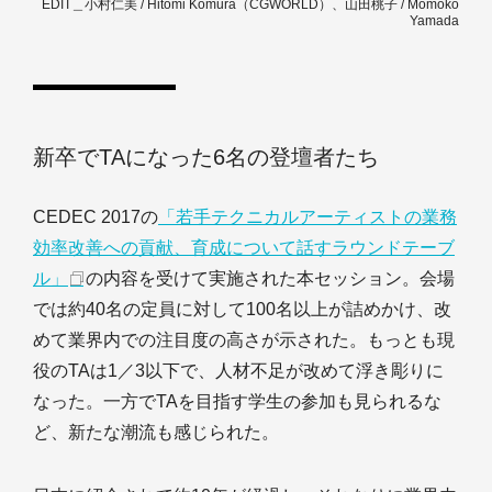
EDIT＿小村仁美 / Hitomi Komura（CGWORLD）、山田桃子 / Momoko
Yamada
新卒でTAになった6名の登壇者たち
CEDEC 2017の
「若手テクニカルアーティストの業務
効率改善への貢献、育成について話すラウンドテーブ
ル」
の内容を受けて実施された本セッション。会場
では約40名の定員に対して100名以上が詰めかけ、改
めて業界内での注目度の高さが示された。もっとも現
役のTAは1／3以下で、人材不足が改めて浮き彫りに
なった。一方でTAを目指す学生の参加も見られるな
ど、新たな潮流も感じられた。