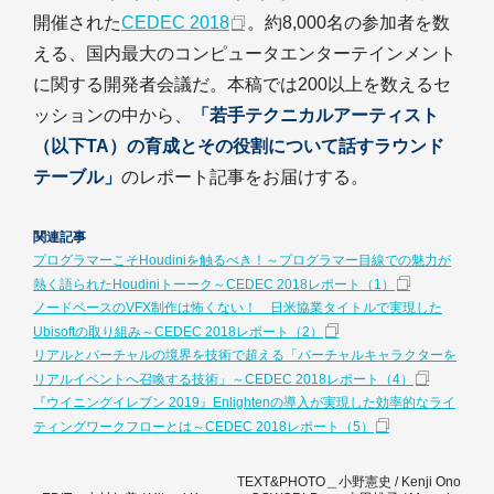
開催された
CEDEC 2018
。約8,000名の参加者を数
える、国内最大のコンピュータエンターテインメント
に関する開発者会議だ。本稿では200以上を数えるセ
ッションの中から、
「若手テクニカルアーティスト
（以下TA）の育成とその役割について話すラウンド
テーブル」
のレポート記事をお届けする。
関連記事
プログラマーこそHoudiniを触るべき！～プログラマー目線での魅力が
熱く語られたHoudiniトーーク～CEDEC 2018レポート（1）
ノードベースのVFX制作は怖くない！ 日米協業タイトルで実現した
Ubisoftの取り組み～CEDEC 2018レポート（2）
リアルとバーチャルの境界を技術で超える「バーチャルキャラクターを
リアルイベントへ召喚する技術」～CEDEC 2018レポート（4）
『ウイニングイレブン 2019』Enlightenの導入が実現した効率的なライ
ティングワークフローとは～CEDEC 2018レポート（5）
TEXT&PHOTO＿小野憲史 / Kenji Ono