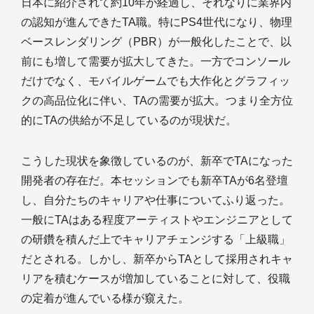
日本に紹介されて約10年が経過し、それなりに業界内
の認知が進んできたTA職。特にPS4世代になり、物理
ベースレンダリング（PBR）が一般化したことで、以
前にも増して需要が拡大してきた。一方でコンソール
だけでなく、モバイルゲームでも大作化とグラフィッ
クの高品位化に伴い、TAの需要が拡大。つまり全方位
的にTAの供給が不足しているのが現状だ。
こうした現状を象徴しているのが、新卒でTAになった
開発者の存在だ。本セッションでも新卒TAが6名登壇
し、自分たちのキャリアや仕事についてふり返った。
一般にTAはある程度アーティストやエンジニアとして
の研鑽を積んだ上でキャリアチェンジする「上級職」
だとされる。しかし、新卒からTAとして採用されキャ
リアを積むケースが増加していることに対して、役職
の定着が進んでいる様が窺えた。