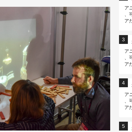
ア
、
ア
ニ
ア
、
ア
デ
ア
、
ア
出