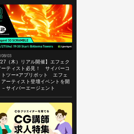
/08/03
8/27（木）リアル開催】エフェク
アーティスト必見！ サイバーコ
クトツー×アプリボット エフェ
トアーティスト登壇イベントを開
！－サイバーエージェント