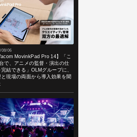
/08/06
acom MovinkPad Pro 14】「こ
1台で、アニメの監督・演出の仕
を完結できる」OLMグループに、
理と現場の両面から導入効果を聞
た