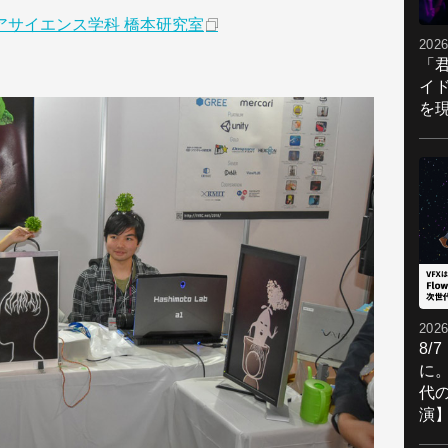
アサイエンス学科 橋本研究室
2026
「
イ
を現
2026
8/
に。
代
演