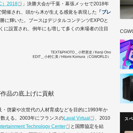
）2018
」決勝大会が千葉・幕張メッセで2018年
まで開催され、頭から木が生える感覚を表現した
「ブレ
勝に輝いた。ブースはデジタルコンテンツEXPOと
入口近くに設置され、例年にも増して多くの来場者の注目
CGW
TEXT&PHOTO＿小野憲史 / Kenji Ono
EDIT＿小村仁美 / Hitomi Komura（CGWORLD）
が作品の底上げに貢献
及・啓蒙や次世代の人材育成などを目的に1993年か
数える。2003年にフランスの
Laval Virtual
、2010
ス
tertainment Technology Center
と国際協定を結