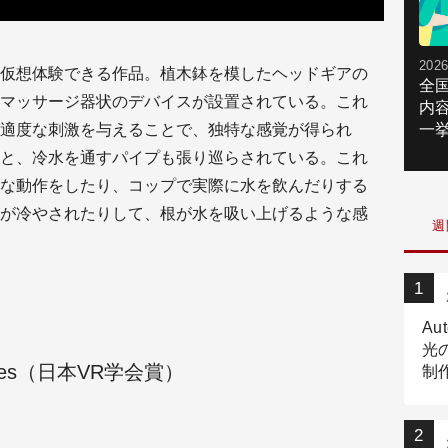
2026
仮想体験できる作品。植木鉢を模したヘッドギアの
全
マッサージ器状のデバイスが設置されている。これ
内
適度な刺激を与えることで、独特な感覚が得られ
一挙
と、冷水を通すパイプも張り巡らされている。これ
な動作をしたり、コップで実際に水を飲んだりする
が冷やされたりして、根が水を吸い上げるような感
週
Au
光
erbères（日本VR学会賞）
制作
Tr
作