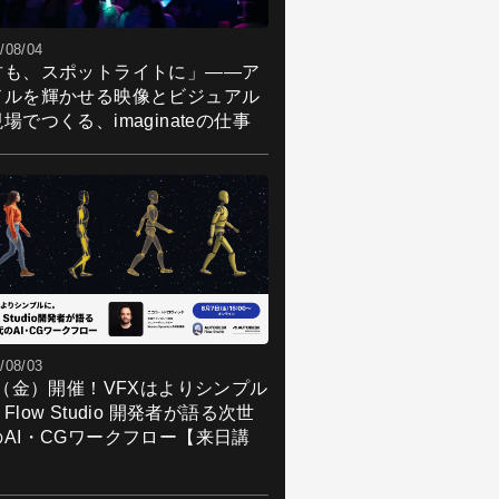
/08/04
君も、スポットライトに」――ア
ドルを輝かせる映像とビジュアル
場でつくる、imaginateの仕事
/08/03
7（金）開催！VFXはよりシンプル
Flow Studio 開発者が語る次世
のAI・CGワークフロー【来日講
】