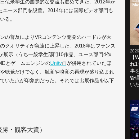
日仏米学生の国際的な交流も進めてきた。2012年か
たユース部門を設置。2014年には国際ビデオ部門も
いる。
ジンの普及によりVRコンテンツ開発のハードルが大
のクオリティが急速に上昇した。2018年はフランス
2026
が展示（うち一般学生部門10作品、ユース部門4作
【W
HMDとゲームエンジンの
Unity
が併用されていたほ
れ
事
や聴覚だけでなく、触覚や嗅覚の再現が盛り込まれ
管
ていた点が印象的だった。それでは出展作品を以下
い
優勝・観客大賞）