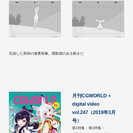
完成した原画の連番画像。躍動感のある動きだ
月刊CGWORLD +
digital video
vol.247（2019年3月
号）
第1特集：第1特集：