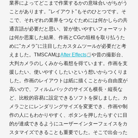
業界によってどこまで作業するかの意味合いがちがう
ことがあります。"レイアウト"もそのひとつです。そ
こで、それぞれの業界をつなぐためには何かしらの共
通言語が必要だと思い、皆が使いやすいフォーマット
は何か思案した結果、作画とCGの垣根を取り払うた
めに"カメラ"に注目したカスタムツールが必要だと考
えました。TMSCAMは
After Effects
や昔の撮影台、
大判カメラのしくみから着想を得ています。作画を支
援したい、使いやすくしたいという想いからつくりま
した。作画のレイアウトは紙に描くことから自由度が
高いので、フィルムバックのサイズも横長・縦長な
ど、比較的容易に設定できるソフトを探しました。カ
メラごとにレンダリングサイズを変更でき、作画や制
作の人にもわかりやすく、ボタンを押したらすぐに目
的が達成できるようにユーザーインターフェイスをカ
スタマイズできることも重要でした。そこで出会った