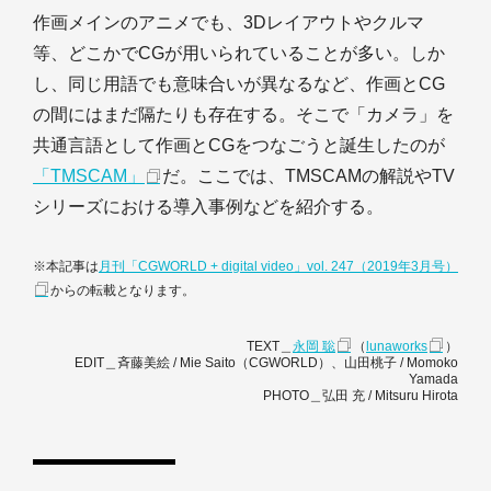
作画メインのアニメでも、3Dレイアウトやクルマ
等、どこかでCGが用いられていることが多い。しか
し、同じ用語でも意味合いが異なるなど、作画とCG
の間にはまだ隔たりも存在する。そこで「カメラ」を
共通言語として作画とCGをつなごうと誕生したのが
「TMSCAM」
だ。ここでは、TMSCAMの解説やTV
シリーズにおける導入事例などを紹介する。
※本記事は
月刊「CGWORLD + digital video」vol. 247（2019年3月号）
からの転載となります。
TEXT＿
永岡 聡
（
lunaworks
）
EDIT＿斉藤美絵 / Mie Saito（CGWORLD）、山田桃子 / Momoko
Yamada
PHOTO＿弘田 充 / Mitsuru Hirota