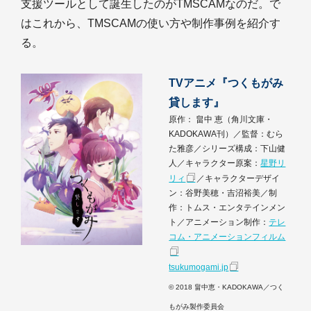
支援ツールとして誕生したのがTMSCAMなのだ。で
はこれから、TMSCAMの使い方や制作事例を紹介す
る。
TVアニメ『つくもがみ
貸します』
原作： 畠中 恵（角川文庫・
KADOKAWA刊）／監督：むら
た雅彦／シリーズ構成：下山健
人／キャラクター原案：
星野リ
リィ
／キャラクターデザイ
ン：谷野美穂・吉沼裕美／制
作：トムス・エンタテインメン
ト／アニメーション制作：
テレ
コム・アニメーションフィルム
tsukumogami.jp
© 2018 畠中恵・KADOKAWA／つく
もがみ製作委員会