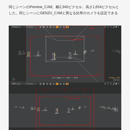
同じシーンのPreview_CAM。幅2,340ピクセル、高さ1,654ピクセルと
した。同じシーンにGENZU_CAMと異なる比率のカメラを設定できる