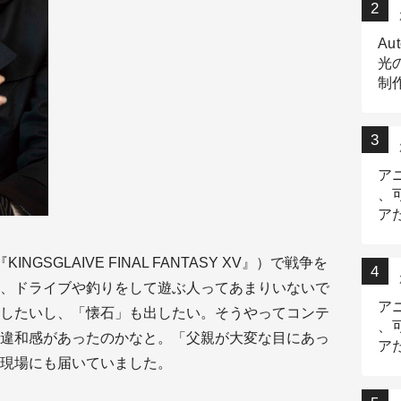
Au
光
制作
Tr
作
ア
、
ア
デ
GSGLAIVE FINAL FANTASY XV』）で戦争を
、ドライブや釣りをして遊ぶ人ってあまりいないで
ア
したいし、「懐石」も出したい。そうやってコンテ
、
違和感があったのかなと。「父親が大変な目にあっ
ア
現場にも届いていました。
出