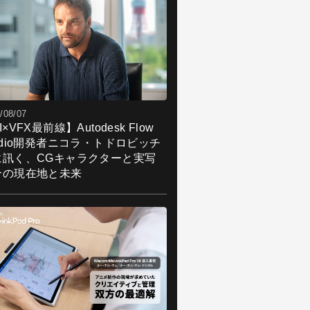
/08/07
I×VFX最前線】Autodesk Flow
udio開発者ニコラ・トドロビッチ
に訊く、CGキャラクターと実写
合の現在地と未来