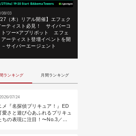
/08/03
8/27（木）リアル開催】エフェク
アーティスト必見！ サイバーコ
クトツー×アプリボット エフェ
トアーティスト登壇イベントを開
！－サイバーエージェント
間ランキング
月間ランキング
2026/07/24
ニメ『名探偵プリキュア！』ED
可愛さと遊び心あふれるプリキュ
たちの表現に注目！〜No.3／ア
メーション付け篇