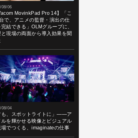
/08/06
acom MovinkPad Pro 14】「こ
1台で、アニメの監督・演出の仕
を完結できる」OLMグループに、
理と現場の両面から導入効果を聞
た
/08/04
君も、スポットライトに」――ア
ドルを輝かせる映像とビジュアル
場でつくる、imaginateの仕事