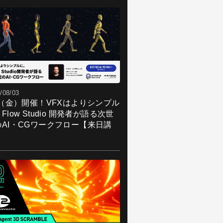
/08/03
7（金）開催！VFXはよりシンプル
Flow Studio 開発者が語る次世
のAI・CGワークフロー【来日講
】