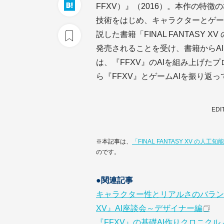
FFXV）』（2016）。本作の特徴
技術をはじめ、キャラクターとゲー
説した書籍「FINAL FANTASY 
発売されることを受け、書籍からA
は、『FFXV』のAIを組み上げた
ら『FFXV』とゲームAIを振り返
EDI
※本記事は、
「FINAL FANTASY XV の人工
のです。
●関連記事
キャラクター性とリアルさのバランスを
XV』AI座談会～デザイナー編
『FFXV』の基礎AI作りクロニクル／書