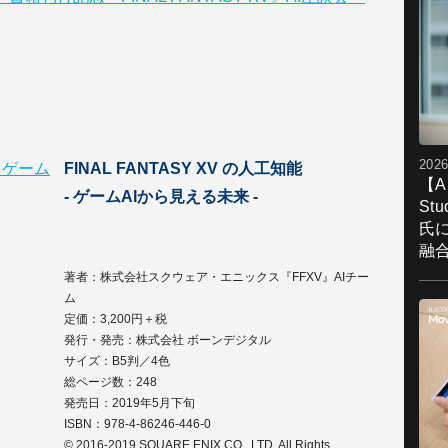
2026
FINAL FANTASY XV の人工知能
【A
- ゲームAIから見える未来 -
St
氏
融
著者：株式会社スクウェア・エニックス『FFXV』AIチー
ム
定価：3,200円＋税
発行・発売：株式会社 ボーンデジタル
サイズ：B5判／4色
総ページ数：248
発売日：2019年5月下旬
ISBN：978-4-86246-446-0
© 2016-2019 SQUARE ENIX CO., LTD. All Rights