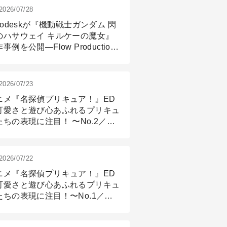
2026/07/28
todeskが『機動戦士ガンダム 閃
のハサウェイ キルケーの魔女』
事例を公開―Flow Production
ackingと3ds Maxが支えたCG制
現場
2026/07/23
ニメ『名探偵プリキュア！』ED
可愛さと遊び心あふれるプリキュ
たちの表現に注目！ 〜No.2／モ
リング＆リギング篇
2026/07/22
ニメ『名探偵プリキュア！』ED
可愛さと遊び心あふれるプリキュ
たちの表現に注目！〜No.1／演
篇