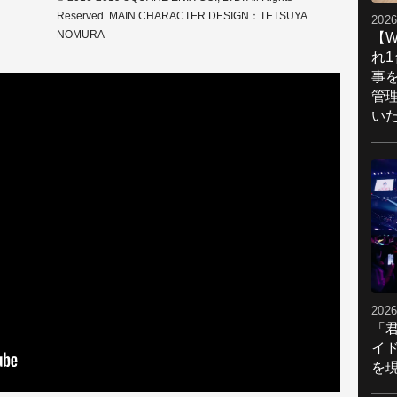
Reserved. MAIN CHARACTER DESIGN：TETSUYA
2026
NOMURA
【W
れ
事
管
い
2026
「
イ
を現