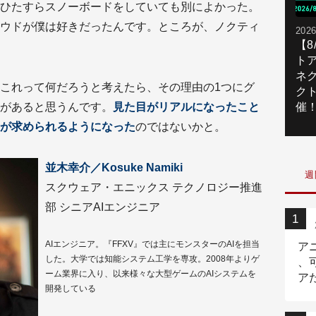
ひたすらスノーボードをしていても別によかった。
ウドが僕は好きだったんです。ところが、ノクティ
2026
【
ト
ネ
これって何だろうと考えたら、その理由の1つにグ
ク
があると思うんです。
見た目がリアルになったこと
催
が求められるようになった
のではないかと。
並木幸介／Kosuke Namiki
週
スクウェア・エニックス テクノロジー推進
部 シニアAIエンジニア
AIエンジニア。『FFXV』では主にモンスターのAIを担当
ア
した。大学では知能システム工学を専攻。2008年よりゲ
、
ーム業界に入り、以来様々な大型ゲームのAIシステムを
ア
開発している
ニ