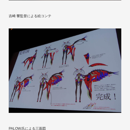
吉崎 響監督による絵コンテ
PALOW.氏による三面図