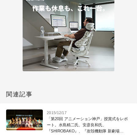
関連記事
2015/12/17
「第20回 アニメーション神戸」授賞式をレポ
ート。水島精二氏、安彦良和氏、
『SHIROBAKO』、『攻殻機動隊 新劇場