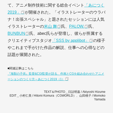
て、アニメ制作技術に関する総合イベント
「あにつく
2019」
が開催された。「イラストレーターのウラバ
ナ！出張スペシャル」と題されたセッションには人気
イラストレーターの
米山 舞
氏、
PALOW.
氏、
BUNBUN
氏、abec氏らが登壇し、彼らが所属する
クリエイティブスタジオ
「SSS by applibot」
の様子
やこれまで手がけた作品の解説、仕事への心得などの
話題が展開された。
■関連記事はこちら
『海獣の子供』監督&CGI監督が語る、作画とCGを組み合わせたアニメ
ーションのつくり方～あにつく2019（1）
TEXT＆PHOTO＿日詰明嘉 / Akiyoshi Hizume
EDIT＿小村仁美 / Hitomi Komura（CGWORLD）、山田桃子 / Momoko
Yamada