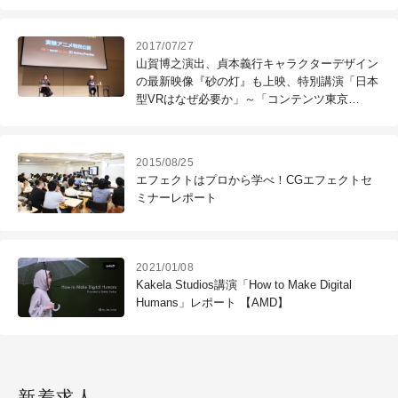
版』、『ジョジョ』第3部主題歌が各賞を受賞
2017/07/27
山賀博之演出、貞本義行キャラクターデザイン
の最新映像『砂の灯』も上映、特別講演「日本
型VRはなぜ必要か」～「コンテンツ東京
2017」レポート（2）
2015/08/25
エフェクトはプロから学べ！CGエフェクトセ
ミナーレポート
2021/01/08
Kakela Studios講演「How to Make Digital
Humans」レポート 【AMD】
新着求人