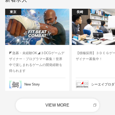
東京
長崎
◤急募・未経験OK◢３DCGゲームデ
【積極採用】３ＤＣＧゲ
ザイナー・プログラマー募集！世界
ザイナー募集中！
中で楽しまれるゲームの開発経験を
得られます
New Story
シーエイプロダ
VIEW MORE