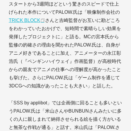
スタートから3週間ほどという驚きのスピードで仕上
げられた本作についてPALOW.氏は「映像制作会社の
TRICK BLOCK
さんと吉崎監督がお互いに勘どころ
をわかっていたおかげで、短時間で素晴らしい効果を
発揮したプロジェクトに」と語る。MCの宮本氏から
監修の的確さの理由を聞かれたPALOW.氏は、自身が
アニメ好きであることに加え、アニメーターの永江彰
浩氏（『ペンギンハイウェイ』作画監督）が高校時代
からの親友でアニメの仕事への理解度が高かったこと
も挙げた。さらにPALOW.氏は「ゲーム制作を通じて
3DCGへの知識があったことも大きい」と話した。
「SSS by applibot」では企画側に回ることも多いとい
うPALOW.氏は「米山さんやBUNBUNさんみたいに多
くの人に親しまれて納得させられる絵を描く方がいる
と無茶な作戦が通る」と話す。米山氏は「PALOW.さ