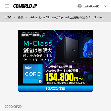
TOP
特集
ArtnerとG2 StudiosがSpineの活用術を語る！ Spineアニメーター向けイベント「Spiners MeetUp vol.1」レポート
2020/06/29