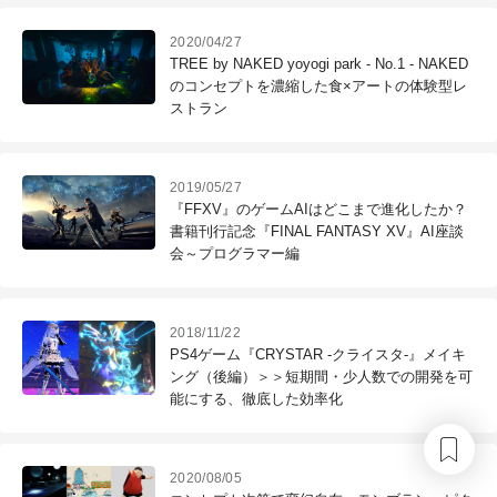
2020/04/27
TREE by NAKED yoyogi park - No.1 - NAKED
のコンセプトを濃縮した食×アートの体験型レ
ストラン
2019/05/27
『FFXV』のゲームAIはどこまで進化したか？
書籍刊行記念『FINAL FANTASY XV』AI座談
会～プログラマー編
2018/11/22
PS4ゲーム『CRYSTAR -クライスタ-』メイキ
ング（後編）＞＞短期間・少人数での開発を可
能にする、徹底した効率化
2020/08/05