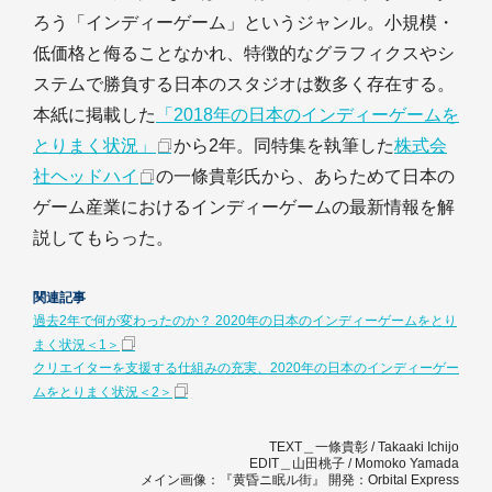
ろう「インディーゲーム」というジャンル。小規模・
低価格と侮ることなかれ、特徴的なグラフィクスやシ
ステムで勝負する日本のスタジオは数多く存在する。
本紙に掲載した
「2018年の日本のインディーゲームを
とりまく状況」
から2年。同特集を執筆した
株式会
社ヘッドハイ
の一條貴彰氏から、あらためて日本の
ゲーム産業におけるインディーゲームの最新情報を解
説してもらった。
関連記事
過去2年で何が変わったのか？ 2020年の日本のインディーゲームをとり
まく状況＜1＞
クリエイターを支援する仕組みの充実、2020年の日本のインディーゲー
ムをとりまく状況＜2＞
TEXT＿一條貴彰 / Takaaki Ichijo
EDIT＿山田桃子 / Momoko Yamada
メイン画像：『黄昏ニ眠ル街』 開発：Orbital Express