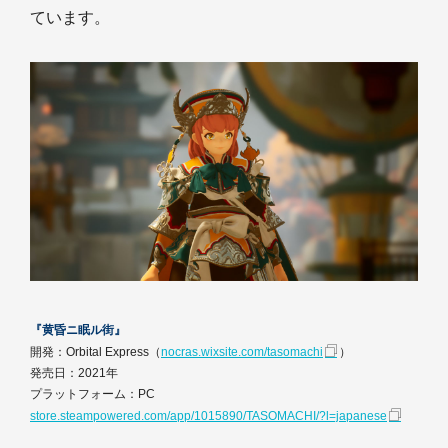
ています。
『黄昏ニ眠ル街』
開発：Orbital Express（
nocras.wixsite.com/tasomachi
）
発売日：2021年
プラットフォーム：PC
store.steampowered.com/app/1015890/TASOMACHI/?l=japanese