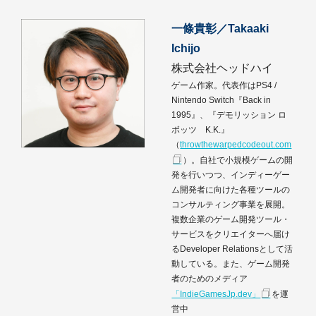
一條貴彰／Takaaki
Ichijo
株式会社ヘッドハイ
ゲーム作家。代表作はPS4 /
Nintendo Switch『Back in
1995』、『デモリッション ロ
ボッツ K.K.』
（
throwthewarpedcodeout.com
）。自社で小規模ゲームの開
発を行いつつ、インディーゲー
ム開発者に向けた各種ツールの
コンサルティング事業を展開。
複数企業のゲーム開発ツール・
サービスをクリエイターへ届け
るDeveloper Relationsとして活
動している。また、ゲーム開発
者のためのメディア
「IndieGamesJp.dev」
を運
営中