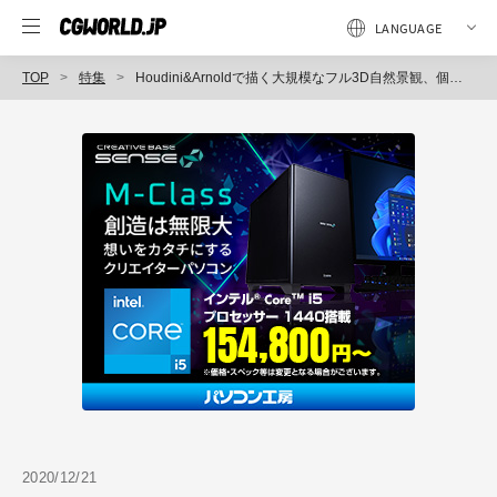
TOP
特集
Houdini&Arnoldで描く大規模なフル3D自然景観、個人創作『Island』by 木川裕太（Spade&Co.）
2020/12/21