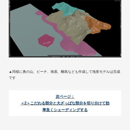
▲同様に奥の山、ビーチ、海底、離島なども作成して地形モデルは完成
です
次ページ：
＜2＞こだわる部分と大ざっぱな部分を切り分けて効
率良くシェーディングする