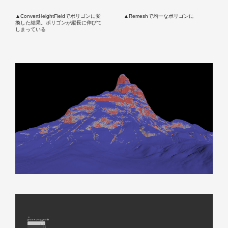
▲ConvertHeightFieldでポリゴンに変
▲Remeshで均一なポリゴンに
換した結果。ポリゴンが縦長に伸びて
しまっている