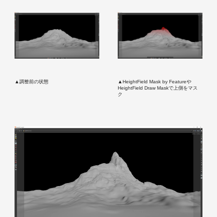
▲調整前の状態
▲HeightField Mask by Featureや
HeightField Draw Maskで上側をマス
ク