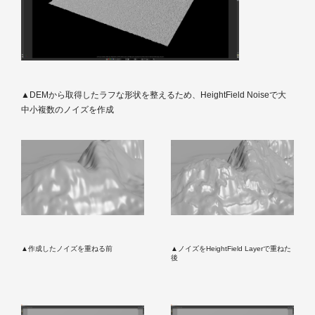
▲DEMから取得したラフな形状を整えるため、HeightField Noiseで大
中小複数のノイズを作成
▲作成したノイズを重ねる前
▲ノイズをHeightField Layerで重ねた
後