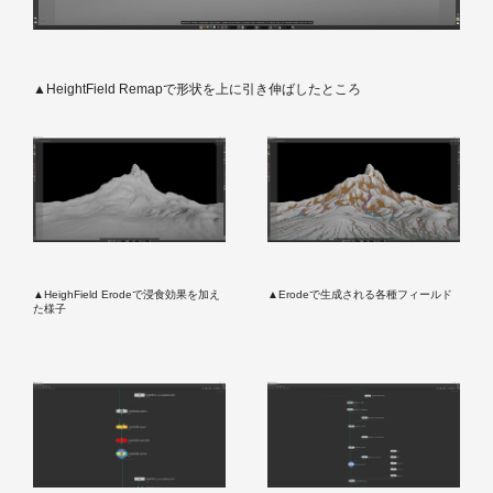
▲HeightField Remapで形状を上に引き伸ばしたところ
▲HeighField Erodeで浸食効果を加え
▲Erodeで生成される各種フィールド
た様子