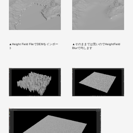
▲Height Field FileでDEMをインポー
▲そのままでは荒いのでHeightField
ト
Blurで均します