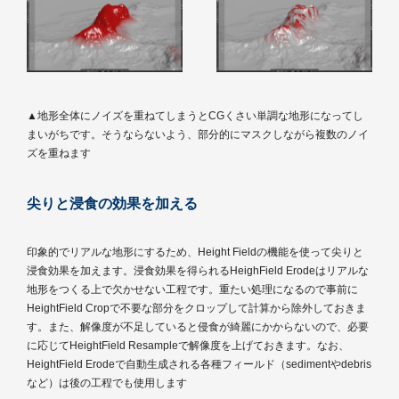
▲地形全体にノイズを重ねてしまうとCGくさい単調な地形になってし
まいがちです。そうならないよう、部分的にマスクしながら複数のノイ
ズを重ねます
尖りと浸食の効果を加える
印象的でリアルな地形にするため、Height Fieldの機能を使って尖りと
浸食効果を加えます。浸食効果を得られるHeighField Erodeはリアルな
地形をつくる上で欠かせない工程です。重たい処理になるので事前に
HeightField Cropで不要な部分をクロップして計算から除外しておきま
す。また、解像度が不足していると侵食が綺麗にかからないので、必要
に応じてHeightField Resampleで解像度を上げておきます。なお、
HeightField Erodeで自動生成される各種フィールド（sedimentやdebris
など）は後の工程でも使用します