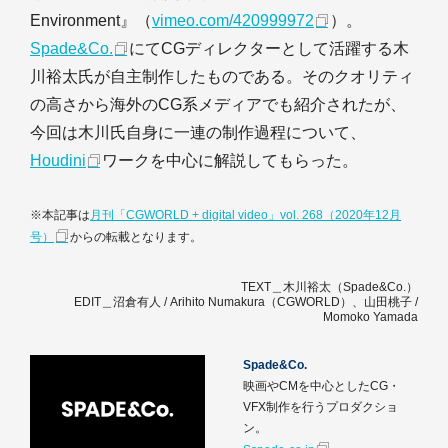
Environment』（
vimeo.com/420999972
）。
Spade&Co.
にてCGディレクターとして活躍する木
川裕太氏が自主制作したものである。そのクオリティ
の高さから海外のCG系メディアでも紹介されたが、
今回は木川氏自身に一連の制作過程について、
Houdini
ワークを中心に解説してもらった。
※本記事は
月刊「CGWORLD + digital video」vol. 268（2020年12月
号）
からの転載となります。
TEXT＿木川裕太（Spade&Co.）
EDIT＿沼倉有人 / Arihito Numakura（CGWORLD）、山田桃子 /
Momoko Yamada
Spade&Co.
映画やCMを中心としたCG・
VFX制作を行うプロダクショ
ン。