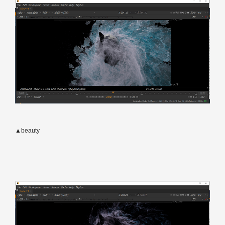
▲beauty