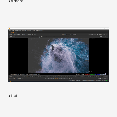
▲distance
▲final