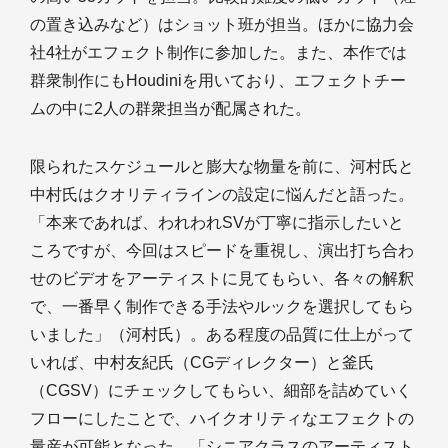
の置き込みなど）はショット班が担当。ほかに協力会
社4社がエフェクト制作に参加した。また、本作では
群衆制作にもHoudiniを用いており、エフェクトチー
ムの中に2人の群衆担当が配属された。
限られたスケジュールと膨大な物量を前に、河村氏と
中村氏はクオリティラインの設定に悩んだと語った。
「本来であれば、われわれSVが丁寧に指示したいと
ころですが、今回はスピードを重視し、演出打ち合わ
せのビデオをアーティストに見てもらい、各々の解釈
で、一番早く制作できる手法やルックを選択してもら
いました」（河村氏）。ある程度の品質に仕上がって
いれば、中村友紀氏（CGディレクター）と釜氏
（CGSV）にチェックしてもらい、細部を詰めていく
フローにしたことで、ハイクオリティなエフェクトの
量産が可能となった。「シニアクラスのアーティスト