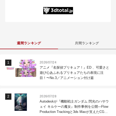
週間ランキング
月間ランキング
2026/07/24
アニメ『名探偵プリキュア！』ED 、可愛さと
遊び心あふれるプリキュアたちの表現に注
目！〜No.3／アニメーション付け篇
2026/07/28
Autodeskが『機動戦士ガンダム 閃光のハサウ
ェイ キルケーの魔女』制作事例を公開―Flow
Production Trackingと3ds Maxが支えたCG制