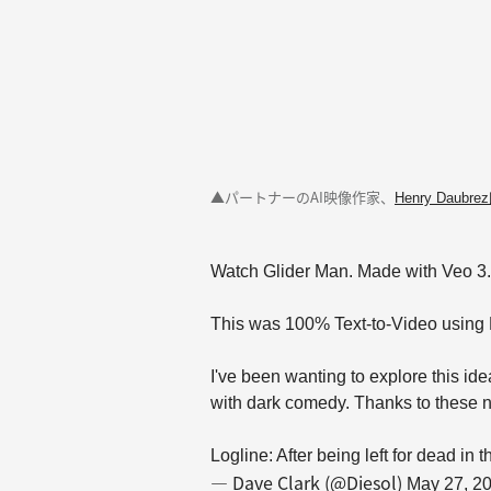
▲パートナーのAI映像作家、
Henry Daubre
Watch Glider Man. Made with Veo 3.
This was 100% Text-to-Video using 
I've been wanting to explore this ide
with dark comedy. Thanks to these ne
Logline: After being left for dead i
— Dave Clark (@Diesol)
May 27, 2