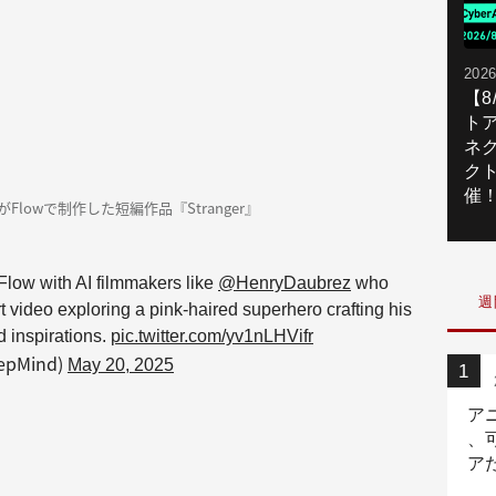
2026
【
ト
ネ
ク
催
がFlowで制作した短編作品『Stranger』
 Flow with AI filmmakers like
@HenryDaubrez
who
週
ort video exploring a pink-haired superhero crafting his
 inspirations.
pic.twitter.com/yv1nLHVifr
epMind)
May 20, 2025
ア
、
ア
ニ