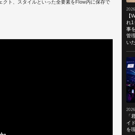
クト、スタイルといった全要素をFlow内に保存で
2026
【W
れ
事
管
い
2026
「
イ
を現