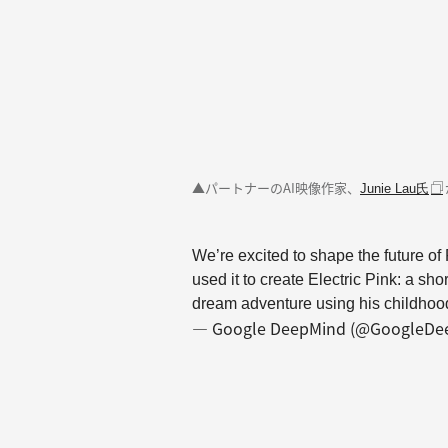
▲パートナーのAI映像作家、
Junie Lau氏
We’re excited to shape the future of
used it to create Electric Pink: a sh
dream adventure using his childhood
— Google DeepMind (@GoogleDe