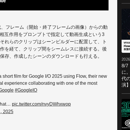
生成、フレーム（開始・終了フレームの画像）からの動
ts）の相互作用をプロンプトで指定して動画生成という3
それらのクリップはシーンビルダーに配置して、ト
作を経て、クリップ間をシームレスに接続する。後
保存、作成したシーンのダウンロードも行える。
2026
8/
に。
 short film for Google I/O 2025 using Flow, their new
代
cal experience collaborating with one of the most
演
oogle
#GoogleIO
 that…
pic.twitter.com/nvyDWhxwop
, 2025