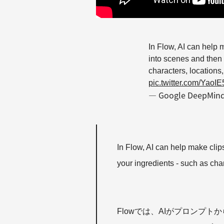
In Flow, AI can help 
into scenes and then 
characters, locations, 
pic.twitter.com/YaoI
— Google DeepMin
In Flow, AI can help make cli
your ingredients - such as chara
Flowでは、AIがプロンプ