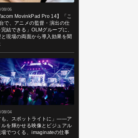
/08/06
acom MovinkPad Pro 14】「こ
1台で、アニメの監督・演出の仕
を完結できる」OLMグループに、
理と現場の両面から導入効果を聞
た
/08/04
君も、スポットライトに」――ア
ドルを輝かせる映像とビジュアル
場でつくる、imaginateの仕事