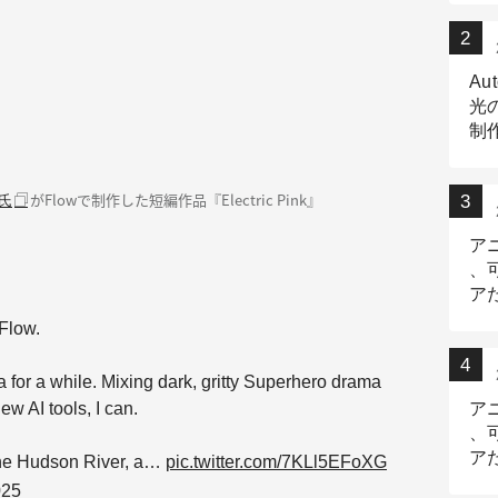
Au
光
制作
Tr
作
がFlowで制作した短編作品『Electric Pink』
z氏
ア
、
ア
デ
Flow.
a for a while. Mixing dark, gritty Superhero drama
w AI tools, I can.
ア
、
ア
n the Hudson River, a…
pic.twitter.com/7KLl5EFoXG
出
025