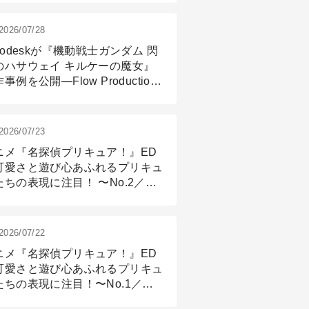
2026/07/28
todeskが『機動戦士ガンダム 閃
のハサウェイ キルケーの魔女』
事例を公開―Flow Production
ackingと3ds Maxが支えたCG制
現場
2026/07/23
ニメ『名探偵プリキュア！』ED
可愛さと遊び心あふれるプリキュ
たちの表現に注目！ 〜No.2／モ
リング＆リギング篇
2026/07/22
ニメ『名探偵プリキュア！』ED
可愛さと遊び心あふれるプリキュ
たちの表現に注目！〜No.1／演
篇