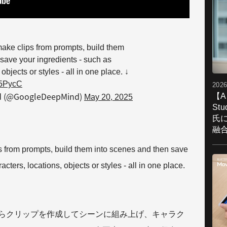
make clips from prompts, build them
save your ingredients - such as
objects or styles - all in one place. ↓
E5PycC
2026
d (@GoogleDeepMind)
【A
May 20, 2025
St
氏
融
ps from prompts, build them into scenes and then save
cters, locations, objects or styles - all in one place.
トからクリップを作成してシーンに組み上げ、キャラク