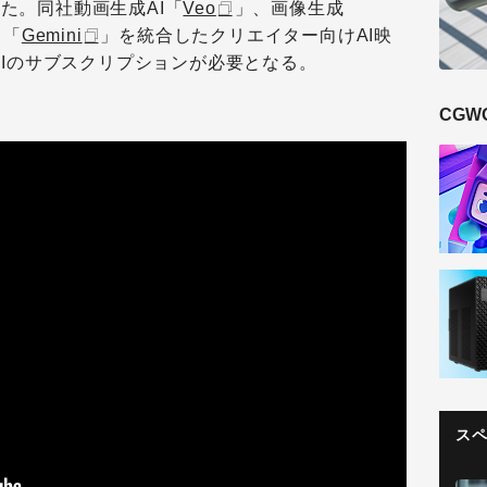
た。同社動画生成AI「
Veo
」、画像生成
ト「
Gemini
」を統合したクリエイター向けAI映
 AIのサブスクリプションが必要となる。
CGW
ス