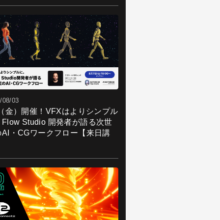
/08/03
7（金）開催！VFXはよりシンプル
Flow Studio 開発者が語る次世
のAI・CGワークフロー【来日講
】