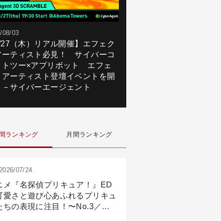
/08/03
8/27（木）リアル開催】エフェク
アーティスト必見！ サイバーコ
クトツー×アプリボット エフェ
トアーティスト登壇イベントを開
！－サイバーエージェント
間ランキング
月間ランキング
2026/07/24
ニメ『名探偵プリキュア！』ED
可愛さと遊び心あふれるプリキュ
たちの表現に注目！〜No.3／ア
メーション付け篇