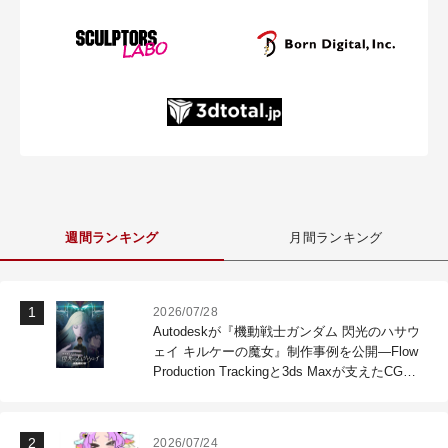
週間ランキング
月間ランキング
2026/07/28
Autodeskが『機動戦士ガンダム 閃光のハサウ
ェイ キルケーの魔女』制作事例を公開―Flow
Production Trackingと3ds Maxが支えたCG制
作現場
2026/07/24