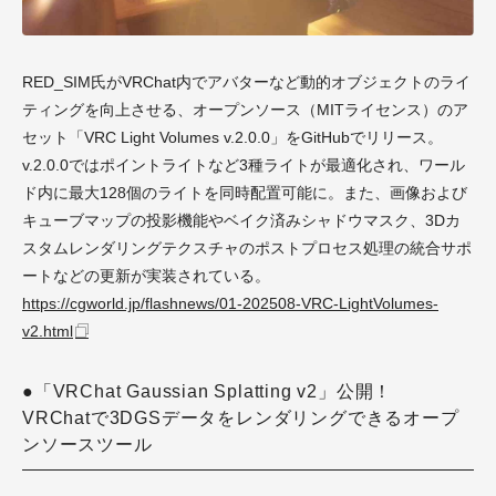
RED_SIM氏がVRChat内でアバターなど動的オブジェクトのライ
ティングを向上させる、オープンソース（MITライセンス）のア
セット「VRC Light Volumes v.2.0.0」をGitHubでリリース。
v.2.0.0ではポイントライトなど3種ライトが最適化され、ワール
ド内に最大128個のライトを同時配置可能に。また、画像および
キューブマップの投影機能やベイク済みシャドウマスク、3Dカ
スタムレンダリングテクスチャのポストプロセス処理の統合サポ
ートなどの更新が実装されている。
https://cgworld.jp/flashnews/01-202508-VRC-LightVolumes-
v2.html
●「VRChat Gaussian Splatting v2」公開！
VRChatで3DGSデータをレンダリングできるオープ
ンソースツール