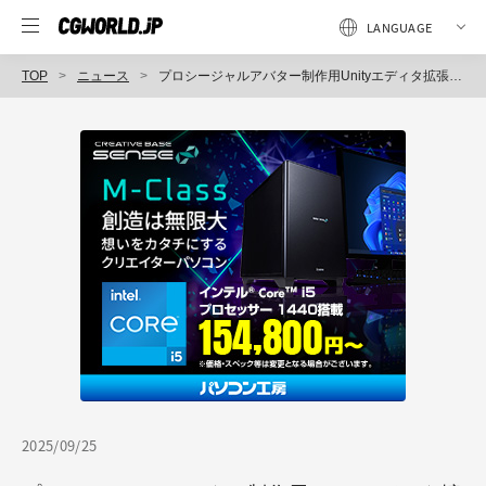
TOP
ニュース
プロシージャルアバター制作用Unityエディタ拡張「Modular Avatar 1.14.4」ベータリリース！ 新機能Mesh Cutter、Fit Preview追加
2025/09/25