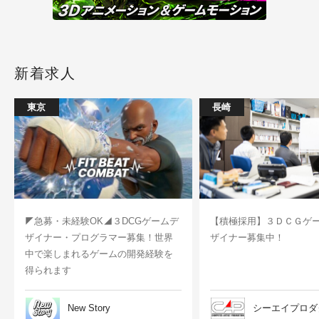
新着求人
東京
長崎
◤急募・未経験OK◢３DCGゲームデ
【積極採用】３ＤＣＧゲ
ザイナー・プログラマー募集！世界
ザイナー募集中！
中で楽しまれるゲームの開発経験を
得られます
New Story
シーエイプロダ