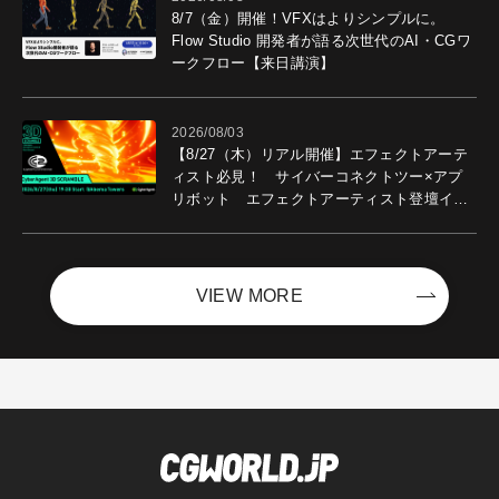
8/7（金）開催！VFXはよりシンプルに。
Flow Studio 開発者が語る次世代のAI・CGワ
ークフロー【来日講演】
2026/08/03
【8/27（木）リアル開催】エフェクトアーテ
ィスト必見！ サイバーコネクトツー×アプ
リボット エフェクトアーティスト登壇イベ
ントを開催！－サイバーエージェント
VIEW MORE