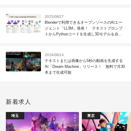
用でも安全な設計である点を強調
2025/08/27
Blenderで利用できるオープンソースのAIエー
ジェント「LL3M」発表！ テキストプロンプ
トからPythonコードを生成し3Dモデルを自動
生成、部分修正・追加生成にも対応
2024/06/14
テキストまたは画像から5秒の動画を生成する
AI「Dream Machine」リリース！ 無料で月30
本まで生成可能
新着求人
埼玉
東京