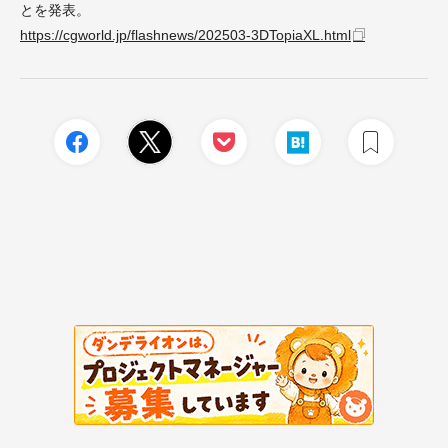
とを発表。
https://cgworld.jp/flashnews/202503-3DTopiaXL.html