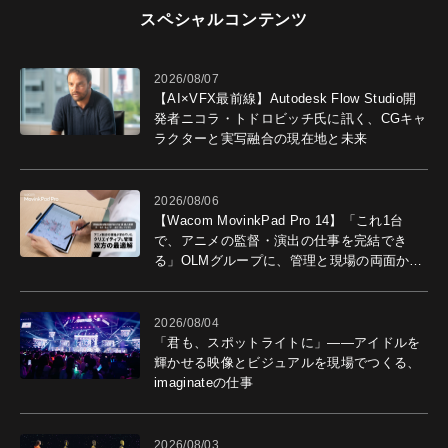
スペシャルコンテンツ
2026/08/07
【AI×VFX最前線】Autodesk Flow Studio開
発者ニコラ・トドロビッチ氏に訊く、CGキャ
ラクターと実写融合の現在地と未来
2026/08/06
【Wacom MovinkPad Pro 14】「これ1台
で、アニメの監督・演出の仕事を完結でき
る」OLMグループに、管理と現場の両面から
導入効果を聞いた
2026/08/04
「君も、スポットライトに」――アイドルを
輝かせる映像とビジュアルを現場でつくる、
imaginateの仕事
2026/08/03