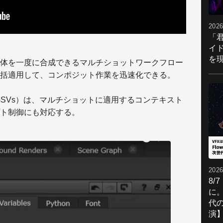
2026
「
イ
を現
体を一度に合成できるマルチショットワークフロー
括適用して、コンポジット作業を迅速化できる。
ables（GSVs）は、マルチショットに適用するコンテキスト
ト制御にも対応する。
2026
8/
に。
代
演