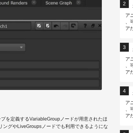
ア
、
ア
ニ
ア
、
ア
デ
ア
、
ア
ープを定義するVariableGroupノードが用意されたほ
出
ングやLiveGroupsノードでも利用できるようにな