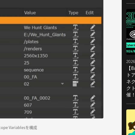
2026
【
ト
ネ
ク
催
pe Variablesを構成