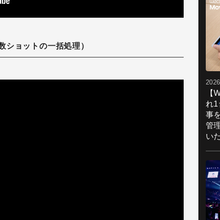
数ショットの一括処理）
2026
【W
れ
事
管
い