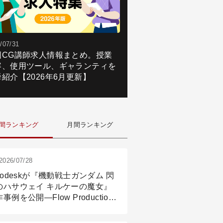
/07/31
国CG講師求人情報まとめ。授業
容、使用ツール、ギャランティを
紹介【2026年6月更新】
間ランキング
月間ランキング
2026/07/28
todeskが『機動戦士ガンダム 閃
のハサウェイ キルケーの魔女』
事例を公開―Flow Production
ackingと3ds Maxが支えたCG制
現場