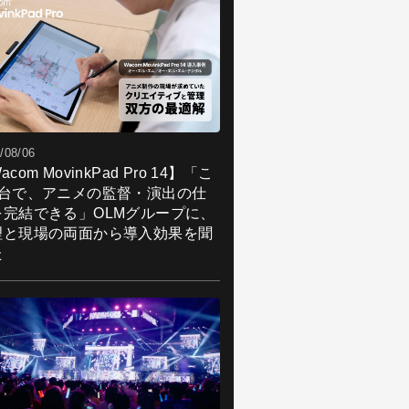
/08/06
acom MovinkPad Pro 14】「こ
1台で、アニメの監督・演出の仕
を完結できる」OLMグループに、
理と現場の両面から導入効果を聞
た