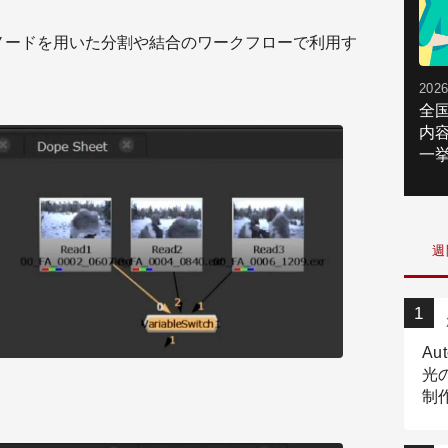
witchノードを用いた分割や結合のワークフローで利用す
2026
全
内
一挙
週
Au
光
制作
Tr
作