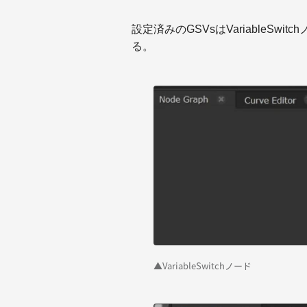
設定済みのGSVsはVariableS
る。
▲VariableSwitchノード