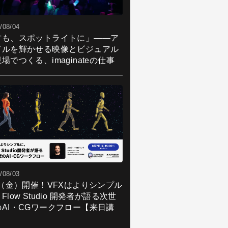
/08/04
君も、スポットライトに」――ア
ドルを輝かせる映像とビジュアル
場でつくる、imaginateの仕事
/08/03
7（金）開催！VFXはよりシンプル
Flow Studio 開発者が語る次世
のAI・CGワークフロー【来日講
】