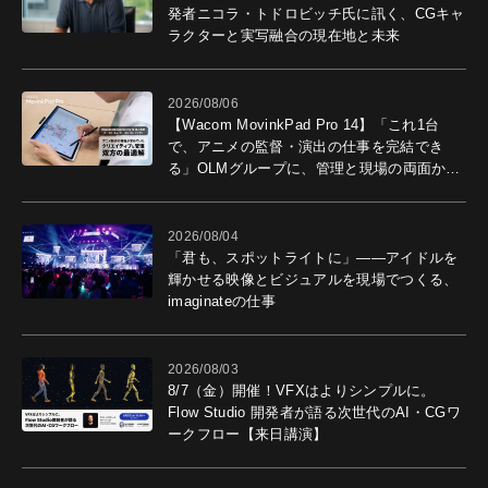
発者ニコラ・トドロビッチ氏に訊く、CGキャ
ラクターと実写融合の現在地と未来
2026/08/06
【Wacom MovinkPad Pro 14】「これ1台
で、アニメの監督・演出の仕事を完結でき
る」OLMグループに、管理と現場の両面から
導入効果を聞いた
2026/08/04
「君も、スポットライトに」――アイドルを
輝かせる映像とビジュアルを現場でつくる、
imaginateの仕事
2026/08/03
8/7（金）開催！VFXはよりシンプルに。
Flow Studio 開発者が語る次世代のAI・CGワ
ークフロー【来日講演】