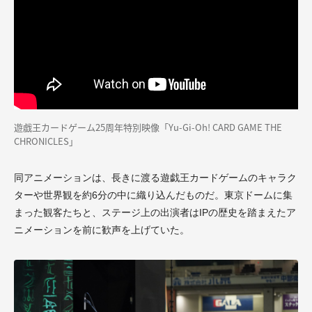
遊戯王カードゲーム25周年特別映像「Yu-Gi-Oh! CARD GAME THE
CHRONICLES」
同アニメーションは、長きに渡る遊戯王カードゲームのキャラク
ターや世界観を約6分の中に織り込んだものだ。東京ドームに集
まった観客たちと、ステージ上の出演者はIPの歴史を踏まえたア
ニメーションを前に歓声を上げていた。