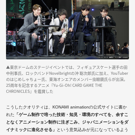
▲東京ドームのステージイベントでは、フィギュアスケート選手の田
中刑事氏、ロックバンドNovelbrightの沖 聡次郎氏に加え、YouTuber
のはじめしゃちょー氏、東海オンエアのメンバー虫眼鏡氏らが出演。
25周年を記念するアニメ『Yu-Gi-Oh! CARD GAME THE
CHRONICLES』を鑑賞した
こうしたクオリティは、KONAMI animationの公式サイトに書か
れた
「ゲーム制作で培った技術・知見・環境のすべてを、余すこ
となくアニメーション制作に注ぎこみ、ジャパニメーションをダ
イナミックに進化させる」
という意気込みが元になっているよう