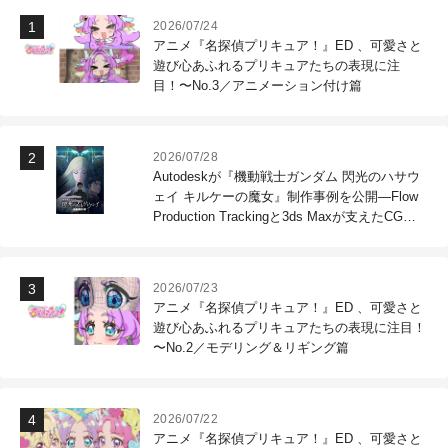
2026/07/24
アニメ『名探偵プリキュア！』ED 、可愛さと
遊び心あふれるプリキュアたちの表現に注
目！〜No.3／アニメーション付け篇
2026/07/28
Autodeskが『機動戦士ガンダム 閃光のハサウ
ェイ キルケーの魔女』制作事例を公開―Flow
Production Trackingと3ds Maxが支えたCG制
作現場
2026/07/23
アニメ『名探偵プリキュア！』ED 、可愛さと
遊び心あふれるプリキュアたちの表現に注目！
〜No.2／モデリング＆リギング篇
2026/07/22
アニメ『名探偵プリキュア！』ED 、可愛さと