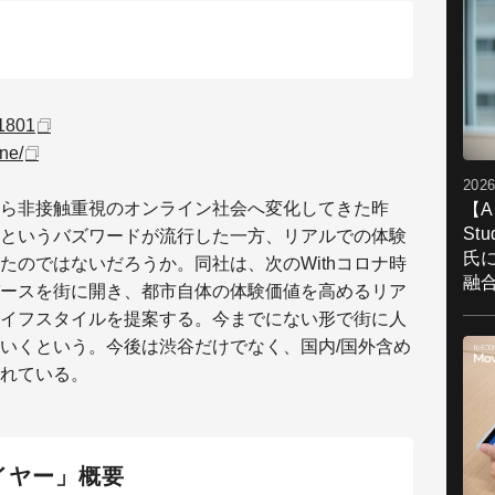
51801
ne/
2026
ら非接触重視のオンライン社会へ変化してきた昨
【A
St
というバズワードが流行した一方、リアルでの体験
氏
たのではないだろうか。同社は、次のWithコロナ時
融
ースを街に開き、都市自体の体験価値を高めるリア
イフスタイルを提案する。今までにない形で街に人
いくという。今後は渋谷だけでなく、国内/国外含め
れている。
イヤー」概要