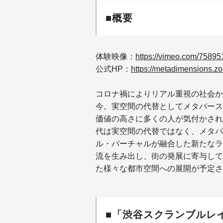
■概要
体験映像：
https://vimeo.com/7589
公式HP：
https://metadimensions.zo
コロナ禍によりリアル重視の社会か
今。実空間の代替としてメタバース
価値の高さに多くの人が気付かされ
代は実空間の代替ではなく、メタバ
ル・バーチャルが融合した新たなラ
流を生み出し、街の発展に寄与して
た様々な都市空間への展開が予定さ
■「渋谷スクランブルレ