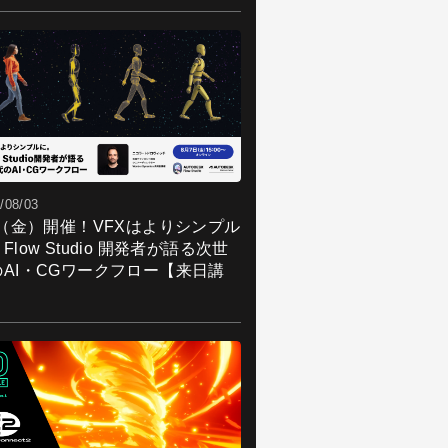
/08/03
7（金）開催！VFXはよりシンプル
Flow Studio 開発者が語る次世
のAI・CGワークフロー【来日講
】