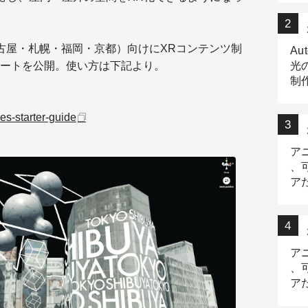
古屋・札幌・福岡・京都）向けにXRコンテンツ制
Au
ートを公開。使い方は下記より。
光
制作
Tr
作
ces-starter-guide
ア
、
ア
デ
ア
、
ア
出