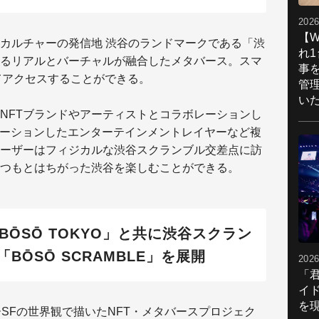
2026
【W
カルチャーの発信地 渋谷のランドマークである「渋
れ
るリアルとバーチャルが融合したメタバース。スマ
事
してアクセスすることができる。
管
い
NFTブランドやアーティストとコラボレーションし
レーションしたエンターテインメントレイヤーなど複
ーザーはフィジカルな渋谷スクランブル交差点に訪
つもとはちがった渋谷を楽しむことができる。
BŌSŌ TOKYO」と共に渋谷スクラン
ŌSŌ SCRAMBLE」を展開
2026
「
イ
を現
SFの世界観で描いたNFT・メタバースプロジェク