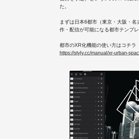
た。
まずは日本6都市（東京・大阪・名
作・配信が可能になる都市テンプレ
都市のXR化機能の使い方はコチラ
https://styly.cc/manual/xr-urban-spa