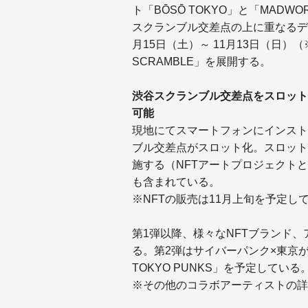
ト「BŌSŌ TOKYO」と「MADWOR
スクランブル交差点の上に重なるデ
月15日（土）～ 11月13日（日）
SCRAMBLE」を展開する。
渋谷スクランブル交差点をスロット化
可能
現地にてスマートフォンにインスト
ブル交差点がスロット化。スロット
施する（NFTアートプロジェクト
も含まれている。
※NFTの販売は11月上旬を予定し
第1弾以降、様々なNFTブランド
る。第2弾はサイバーパンク×東京が
TOKYO PUNKS」を予定してい
※その他のコラボアーティストの詳