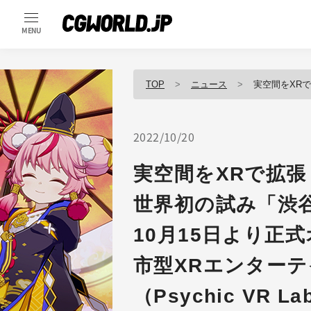
MENU
TOP
ニュース
実空間をXRで拡張し、NFTで売買可能
2022/10/20
実空間をXRで拡張
世界初の試み「渋
10月15日より正
市型XRエンター
（Psychic VR La