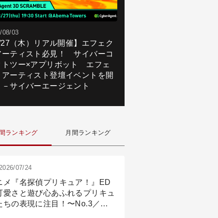
/08/03
8/27（木）リアル開催】エフェク
アーティスト必見！ サイバーコ
クトツー×アプリボット エフェ
トアーティスト登壇イベントを開
！－サイバーエージェント
間ランキング
月間ランキング
2026/07/24
ニメ『名探偵プリキュア！』ED
可愛さと遊び心あふれるプリキュ
たちの表現に注目！〜No.3／ア
メーション付け篇