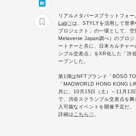
リアルメタバースプラットフォー
Lab
は、STYLYを活用して世
プロジェクト」の一環として、空
Metaverse Japan調べ）のプ
ートナーと共に、日本カルチャー
ンブル交差点」をXR化した「渋谷
ープンした。
第1弾はNFTブランド「BŌSŌ 
「MADWORLD HONG KONG
共に、10月15日（土）～11月1
で、渋谷スクランブル交差点を舞
入可能なイベントを開催予定だ。
詳細は
こちら
。