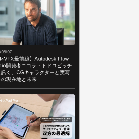
/08/07
I×VFX最前線】Autodesk Flow
udio開発者ニコラ・トドロビッチ
に訊く、CGキャラクターと実写
合の現在地と未来