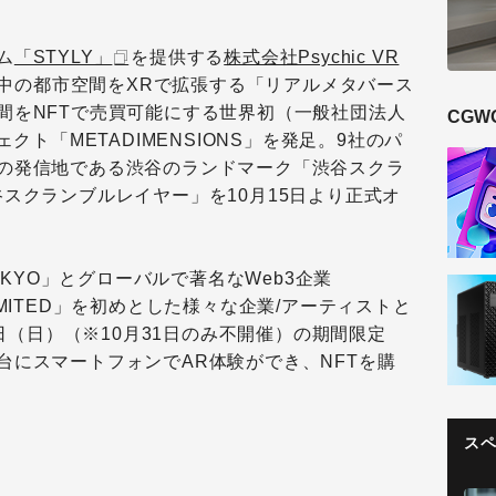
ム
「STYLY」
を提供する
株式会社Psychic VR
界中の都市空間をXRで拡張する「リアルメタバース
間をNFTで売買可能にする世界初（一般社団法人
CGW
ロジェクト「METADIMENSIONS」を発足。9社のパ
の発信地である渋谷のランドマーク「渋谷スクラ
スクランブルレイヤー」を10月15日より正式オ
TOKYO」とグローバルで著名なWeb3企業
 LIMITED」を初めとした様々な企業/アーティストと
3日（日）（※10月31日のみ不開催）の期間限定
台にスマートフォンでAR体験ができ、NFTを購
ス