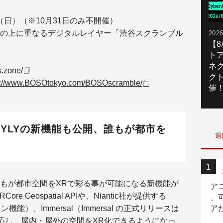
日（日）（※10月31日のみ不開催）
の上に重なるデジタルレイヤー「渋谷スクランブル
2026
【
ト
ネ
s.zone/
ク
s://www.BŌSŌtokyo.com/BŌSŌscramble/
催
TYLYの新機能も公開、誰もが都市を
週
もが都市空間をXRで彩る事が可能になる新機能が
ア
e Geospatial APIや、Niantic社が提供する
、
ョン機能）、Immersal（Immersal の正式リリースは
ア
ニ
対応し、屋内・屋外の空間をXR化できるようになっ