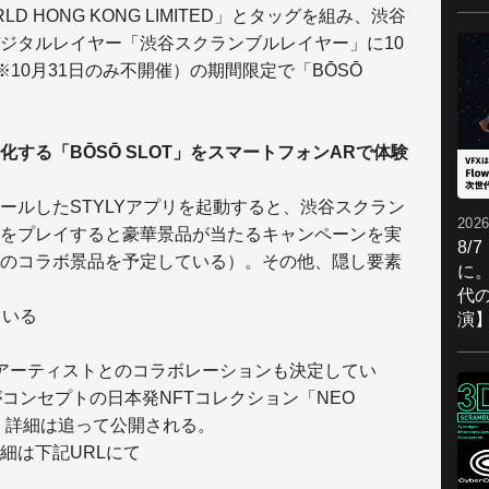
LD HONG KONG LIMITED」とタッグを組み、渋谷
ジタルレイヤー「渋谷スクランブルレイヤー」に10
（※10月31日のみ不開催）の期間限定で「BŌSŌ
する「BŌSŌ SLOT」をスマートフォンARで体験
ールしたSTYLYアプリを起動すると、渋谷スクラン
2026
をプレイすると豪華景品が当たるキャンペーンを実
8/
とのコラボ景品を予定している）。その他、隠し要素
に。
代
ている
演
、アーティストとのコラボレーションも決定してい
コンセプトの日本発NFTコレクション「NEO
る。詳細は追って公開される。
細は下記URLにて