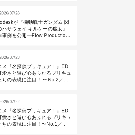
2026/07/28
todeskが『機動戦士ガンダム 閃
のハサウェイ キルケーの魔女』
事例を公開―Flow Production
ackingと3ds Maxが支えたCG制
現場
2026/07/23
ニメ『名探偵プリキュア！』ED
可愛さと遊び心あふれるプリキュ
たちの表現に注目！ 〜No.2／モ
リング＆リギング篇
2026/07/22
ニメ『名探偵プリキュア！』ED
可愛さと遊び心あふれるプリキュ
たちの表現に注目！〜No.1／演
篇