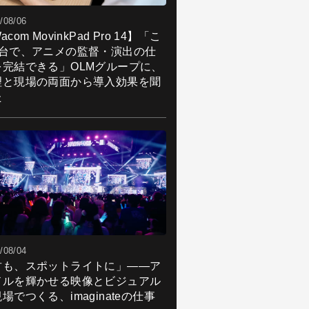
/08/06
acom MovinkPad Pro 14】「こ
1台で、アニメの監督・演出の仕
を完結できる」OLMグループに、
理と現場の両面から導入効果を聞
た
/08/04
君も、スポットライトに」――ア
ドルを輝かせる映像とビジュアル
場でつくる、imaginateの仕事