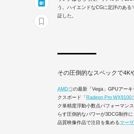
う。ハイエンドなCGに定評のある
証した。
その圧倒的なスペックで4K
AMD
の最新「Vega」GPUア
クスボード「
Radeon Pro WX9100
ク単精度浮動小数点パフォーマンス
らす圧倒的なパワーが3DCG制作
品質映像作品で注目を集める
マーザ