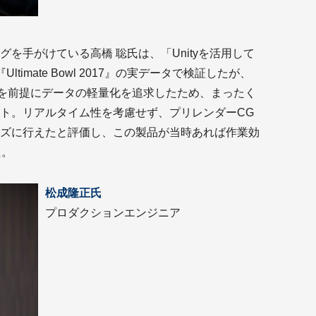
A
を手がけている高橋 聡氏は、「Unityを活用して
ltimate Bowl 2017』の実データで検証したが、
ト公開を前提にデータの軽量化を追求したため、まったく
ト。リアルタイム性を考慮せず、プリレンダーCG
ズに行えたと評価し、この製品が当時あれば作業効
た。
【型
松成隆正氏
【J
プロダクションエンジニア
【バ
【
【メ
【
【メ
Co
【デ