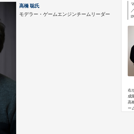
高橋 聡氏
／
モデラー・ゲームエンジンチームリーダー
I
右
成
高
ー
ク
メ
ww