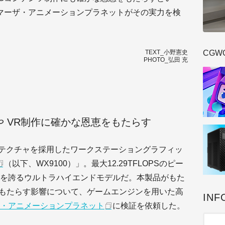
マーザ・アニメーションプラネットがその実力を検
CGW
TEXT_小野憲史
PHOTO_弘田 充
や VR制作に確かな恩恵をもたらす
ーキテクチャを採用したワークステーショングラフィッ
（以下、WX9100）」。最大12.29TFLOPSのピー
を誇るウルトラハイエンドモデルだ。本製品がもた
にもたらす影響について、ゲームエンジンを用いた高
INF
・アニメーションプラネット
に検証を依頼した。