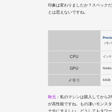
印象は変わりましたか？スペックだ
とは思えないですね。
Precis
（モバ
CPU
インテル
GPU
Nvidi
メモリ
64GB
秋元
：私のマシンは購入してから2年以
が高性能ですね。もの凄いモンスタ
十分に大人しい。どうしてもタワー