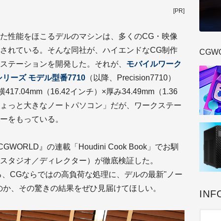
[PR]
た性能をほこるデルのマシンは、多くのCG・映像
されている。そんな同社が、ハイエンドなCG制作
CGW
ステーションを開発した。それが、
モバイルワーク
000シリーズ モデル型番7710
（以降、Precision7710）
417.04mm（16.42インチ）×厚み34.49mm（1.36
ょっと大きなノートパソコン」だが、ワークステー
ーをもっている。
CGWORLD』の連載「Houdini Cook Book」でお馴
スタジオ／ディレクター）が徹底検証した。
fectsによる、CGならではの高負荷な処理に、デルの最新"ノー
のか、その驚きの結果をぜひ見届けてほしい。
INF