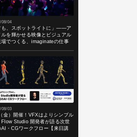
/08/04
君も、スポットライトに」――ア
ドルを輝かせる映像とビジュアル
:Windows 7 Professional 日本語 64ビッ
場でつくる、imaginateの仕事
スプレイ：17.3インチ UltraSharp FHD
S (1920x1080) Wide View アンチグレア
EDバックライト
U：インテル Xeon E3-1535M
U：Nvidia Quadro M4000M
モリ：64GB
D：512GB
製品詳細はこちらから
/08/03
7（金）開催！VFXはよりシンプル
Flow Studio 開発者が語る次世
のAI・CGワークフロー【来日講
】