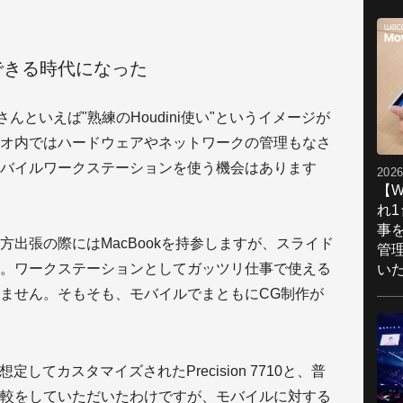
株
ク
ト
できる時代になった
ム
ン
ロ
さんといえば"熟練のHoudini使い"というイメージが
そ
オ内ではハードウェアやネットワークの管理もなさ
は
で
バイルワークステーションを使う機会はあります
2026
い
【W
慣
れ
造
事
た
方出張の際にはMacBookを持参しますが、スライド
管
の
。ワークステーションとしてガッツリ仕事で使える
い
ません。そもそも、モバイルでまともにCG制作が
D
してカスタマイズされたPrecision 7710と、普
較をしていただいたわけですが、モバイルに対する