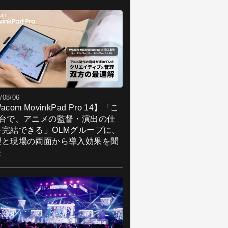
式会社トランジスタ・スタジオ／ディレ
ター
ランジスタ・スタジオは、TVCM、ゲー
、アニメ、ライブ映像など、多彩なジャ
ルのCGを手がける1997年設立の老舗プ
ダクションだ。
んな同社の中核メンバーである秋元氏
、日本でも指折りのHoudiniアーティスト
あり、手がけた作品は数々の賞を受けて
/08/06
る。加えて、幼い頃からコンピュータに
acom MovinkPad Pro 14】「こ
れ親しんでおり、ハードウェアに対する
1台で、アニメの監督・演出の仕
詣が深いという一面ももっている。その
を完結できる」OLMグループに、
め、同社のハードウェアやネットワーク
理と現場の両面から導入効果を聞
管理を一手に担当している。
た
ell Mobile Precision 7710