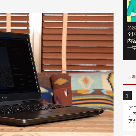
2026
全
内
一挙
週
ア
、
ア
ニ