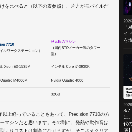
けを比べると（以下の表参照）、片方がモバイルだ
2026
「
イ
OS
を現
秋元氏のマシン
ion 7710
ト
（国内BTOメーカー製のタワー
イルワークステーション）
ディ
型）
IP
L
 Xeon E3-1535M
インテル Core i7-3930K
CP
GP
メ
a Quadro M4000M
Nvidia Quadro 4000
SS
32GB
※
2026
8/
上経っていることもあって、Precision 7710の方
に。
ーマシンだと思います。その割に、発熱や動作音は
代
演
型よりコストは割高になりますが、そこさえクリア