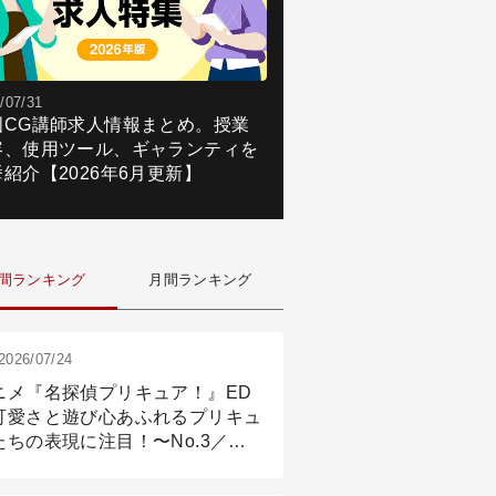
/07/31
国CG講師求人情報まとめ。授業
容、使用ツール、ギャランティを
紹介【2026年6月更新】
間ランキング
月間ランキング
2026/07/24
ニメ『名探偵プリキュア！』ED
可愛さと遊び心あふれるプリキュ
たちの表現に注目！〜No.3／ア
メーション付け篇