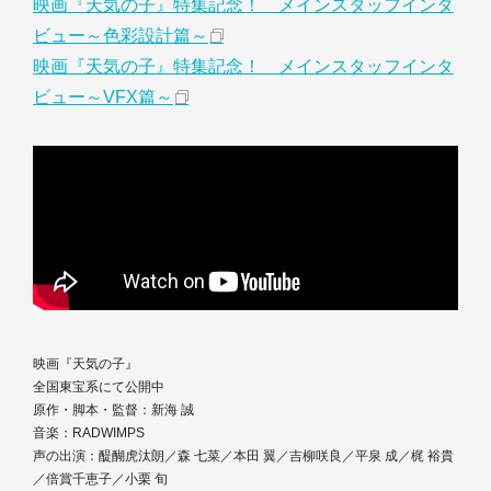
映画『天気の子』特集記念！ メインスタッフインタ
ビュー～色彩設計篇～
映画『天気の子』特集記念！ メインスタッフインタ
ビュー～VFX篇～
映画『天気の子』
全国東宝系にて公開中
原作・脚本・監督：新海 誠
音楽：RADWIMPS
声の出演：醍醐虎汰朗／森 七菜／本田 翼／吉柳咲良／平泉 成／梶 裕貴
／倍賞千恵子／小栗 旬