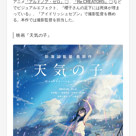
アニメ
『アルドノア・ゼロ』
、
『Re:CREATORS』
など
でビジュアルエフェクト、『櫻子さんの足下には死体が埋ま
っている』、『アイドリッシュセブン』で撮影監督を務め
る。本作では撮影監督を担当した。
映画『天気の子』