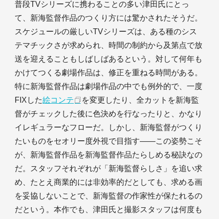
普段TVシリーズに携わることの多い津田氏にとっ
て、新海監督作品のつくり方には驚かされたそうだ。
スケジュールの厳しいTVシリーズは、ある種のシス
テマチックさが求められ、時間の制約から及第点で放
送を迎えることもしばしばあるという。対して何年も
かけてつくる劇場作品は、修正を重ねる時間がある。
特に新海監督作品は劇場作品の中でも例外的で、一度
FIXした
絵コンテ
を変更したり、全カットを新海監
督がチェックした後に色決めを行なったりと、かなり
イレギュラーなフローだ。しかし、新海監督がつくり
たいものをセオリー度外視で目指す――この姿勢こそ
が、新海監督作品を新海監督作品たらしめる秘訣なの
だ。スタッフそれぞれが「新海監督らしさ」を追い求
め、たとえ商業的には非効率的だとしても、求める画
を妥協しないことで、新海監督の作家性が保たれるの
だという。本作でも、津田氏と撮影スタッフは何度も