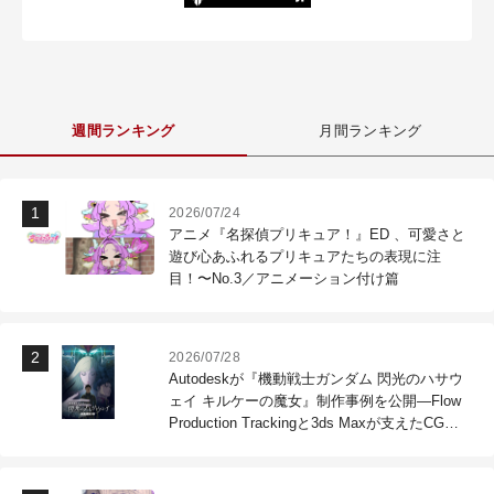
週間ランキング
月間ランキング
2026/07/24
アニメ『名探偵プリキュア！』ED 、可愛さと
遊び心あふれるプリキュアたちの表現に注
目！〜No.3／アニメーション付け篇
2026/07/28
Autodeskが『機動戦士ガンダム 閃光のハサウ
ェイ キルケーの魔女』制作事例を公開―Flow
Production Trackingと3ds Maxが支えたCG制
作現場