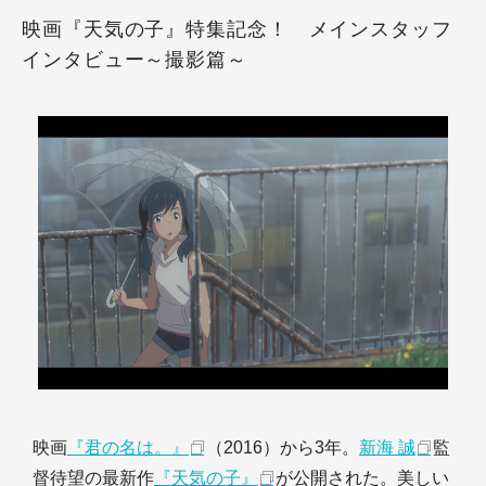
映画『天気の子』特集記念！ メインスタッフ
インタビュー～撮影篇～
映画
『君の名は。』
（2016）から3年。
新海 誠
監
督待望の最新作
『天気の子』
が公開された。美しい