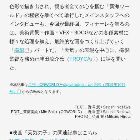
色彩で描き出され、観る者全ての心を掴む「新海ワー
ルド」の秘密を暴くべく敢行したメインスタッフへの
インタビューも、今回が最終回。フィナーレを飾るの
は、美術背景・作画・VFX・3DCGなどの各種素材に
様々な処理を加え、最終的な画をつくり上げていく
「
撮影
」パートだ。「天気」の表現を中心に、撮影
監督を務めた津田涼介氏（
TROYCA
）に話を聞い
た。
※本記事は
月刊「CGWORLD + digital video」vol. 254（2019年10月
号）
からの転載となります。
TEXT＿野澤 慧 / Satoshi Nozawa
EDIT＿斉藤美絵 / Mie Saito（CGWORLD）、野澤 慧 / Satoshi Nozawa
PHOTO＿弘田 充 / Mitsuru Hirota
■映画『天気の子』の関連記事はこちら