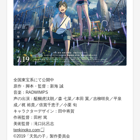
全国東宝系にて公開中
原作・脚本・監督：新海 誠
音楽：RADWIMPS
声の出演：醍醐虎汰朗／森 七菜／本田 翼／吉柳咲良／平泉
成／梶 裕貴／倍賞千恵子／小栗 旬
キャラクターデザイン：田中将賀
作画監督：田村 篤
美術監督：滝口比呂志
tenkinoko.com
©2019「天気の子」製作委員会