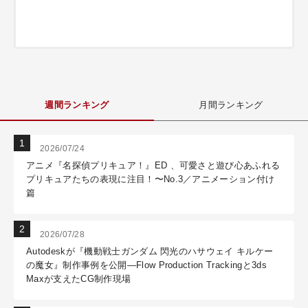
週間ランキング
月間ランキング
2026/07/24
アニメ『名探偵プリキュア！』ED 、可愛さと遊び心あふれる
プリキュアたちの表現に注目！〜No.3／アニメーション付け
篇
2026/07/28
Autodeskが『機動戦士ガンダム 閃光のハサウェイ キルケー
の魔女』制作事例を公開―Flow Production Trackingと3ds
Maxが支えたCG制作現場