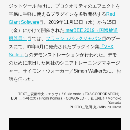
ジットツール向けに、プロクオリティのエフェクトを
平易に手軽に使えるプラグインを多数開発する
Red
Giant Software
。2019年11月13日（水）から15日
（金）にかけて開催された
InterBEE 2019（国際放送
機器展）
では、
フラッシュバックジャパン
のブー
スにて、昨年6月に発売されたプラグイン集
「VFX
Suite」
のデモンストレーションが行われた。デモ
のために来日した同社のシニアトレーニングマネージ
ャー、サイモン・ウォーカー／Simon Walker氏に、お
話を伺った。
TEXT＿安藤幸央（エクサ）/ Yukio Ando（EXA CORPORATION）
EDIT＿小村仁美 / Hitomi Komura（CGWORLD）、山田桃子 / Momoko
Yamada
PHOTO＿弘田 充 / Mitsuru Hirota