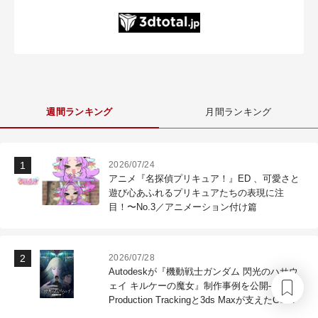
週間ランキング
月間ランキング
2026/07/24
アニメ『名探偵プリキュア！』ED 、可愛さと
遊び心あふれるプリキュアたちの表現に注
目！〜No.3／アニメーション付け篇
2026/07/28
Autodeskが『機動戦士ガンダム 閃光のハサウ
ェイ キルケーの魔女』制作事例を公開―Flow
Production Trackingと3ds Maxが支えたCG制
作現場