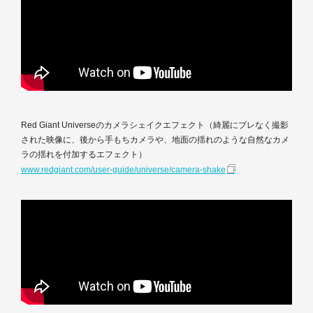
Red Giant Universeのカメラシェイクエフェクト（綺麗にブレなく撮影
された映像に、後から手もちカメラや、地面の揺れのような自然なカメ
ラの揺れを付加するエフェクト）
www.redgiant.com/user-guide/universe/camera-shake