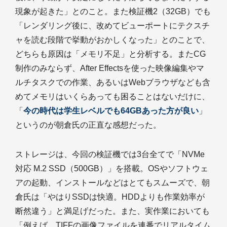
現象が起きた」とのこと。また検証機2（32GB）でも
「レンダリング後に、改めてビューポートにテクスチ
ャを読む段階で挙動がおかしくなった」とのことで、
どちらも原因は「メモリ不足」と分析する。またCG
制作のみならず、After Effectsを使った映像編集やマ
ルチタスクでの作業、あるいはWebブラウザなども含
めてメモリはいくらあっても困ることはないだけに、
「
今の時代は学生レベルでも64GBあった方が良い
」
というのが朝倉氏の正直な感想だった。
ストレージは、今回の検証機では3台全てで「NVMe
対応 M.2 SSD（500GB）」を搭載。OSやソフトウェ
アの起動、インストールなどはとてもスムーズで、朝
倉氏は「やはりSSDは快適。HDDよりも作業効率が
断然違う」と満足げだった。また、実作業においても
「例えば、TIFFの画像ファイルを連番でリアルタイム