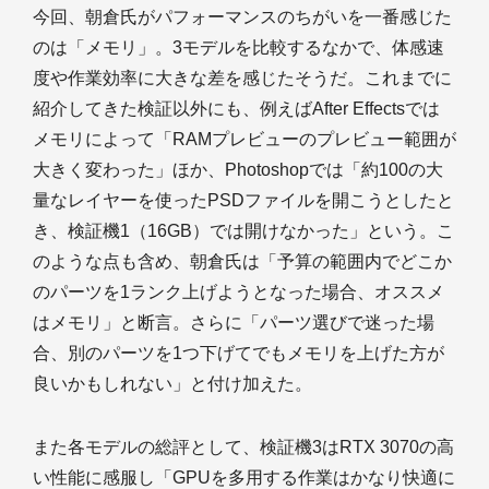
今回、朝倉氏がパフォーマンスのちがいを一番感じた
のは「メモリ」。3モデルを比較するなかで、体感速
度や作業効率に大きな差を感じたそうだ。これまでに
紹介してきた検証以外にも、例えばAfter Effectsでは
メモリによって「RAMプレビューのプレビュー範囲が
大きく変わった」ほか、Photoshopでは「約100の大
量なレイヤーを使ったPSDファイルを開こうとしたと
き、検証機1（16GB）では開けなかった」という。こ
のような点も含め、朝倉氏は「予算の範囲内でどこか
のパーツを1ランク上げようとなった場合、オススメ
はメモリ」と断言。さらに「パーツ選びで迷った場
合、別のパーツを1つ下げてでもメモリを上げた方が
良いかもしれない」と付け加えた。
また各モデルの総評として、検証機3はRTX 3070の高
い性能に感服し「GPUを多用する作業はかなり快適に