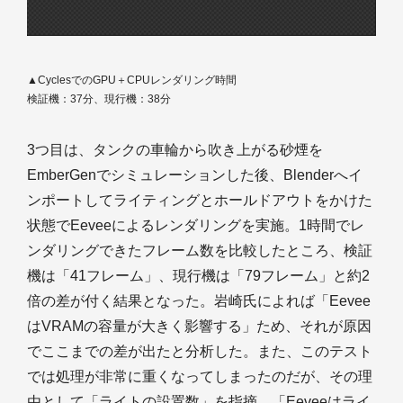
▲CyclesでのGPU＋CPUレンダリング時間
検証機：37分、現行機：38分
3つ目は、タンクの車輪から吹き上がる砂煙を
EmberGenでシミュレーションした後、Blenderへイ
ンポートしてライティングとホールドアウトをかけた
状態でEeveeによるレンダリングを実施。1時間でレ
ンダリングできたフレーム数を比較したところ、検証
機は「41フレーム」、現行機は「79フレーム」と約2
倍の差が付く結果となった。岩崎氏によれば「Eevee
はVRAMの容量が大きく影響する」ため、それが原因
でここまでの差が出たと分析した。また、このテスト
では処理が非常に重くなってしまったのだが、その理
由として「ライトの設置数」を指摘。「Eeveeはライ