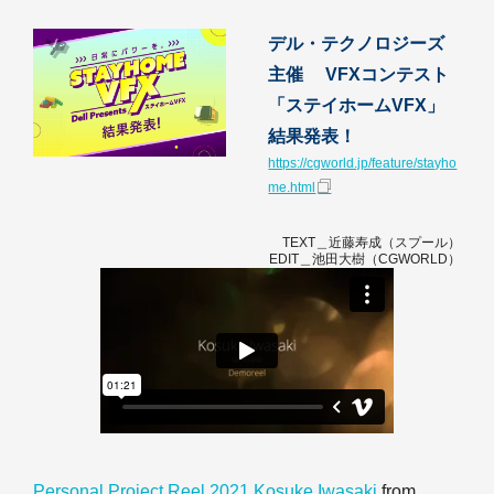
デル・テクノロジーズ
主催 VFXコンテスト
「ステイホームVFX」
結果発表！
https://cgworld.jp/feature/stayho
me.html
TEXT＿近藤寿成（スプール）
EDIT＿池田大樹（CGWORLD）
Personal Project Reel 2021 Kosuke Iwasaki
from