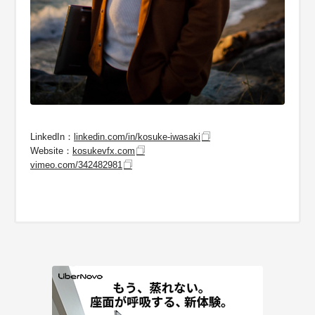
LinkedIn：
linkedin.com/in/kosuke-iwasaki
Website：
kosukevfx.com
vimeo.com/342482981