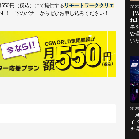
550円（税込）
にて提供する
リモートワーククリエ
2026
す！ 下のバナーからぜひお申し込みください！
【W
れ
事
管
い
2026
「
イ
を現
発