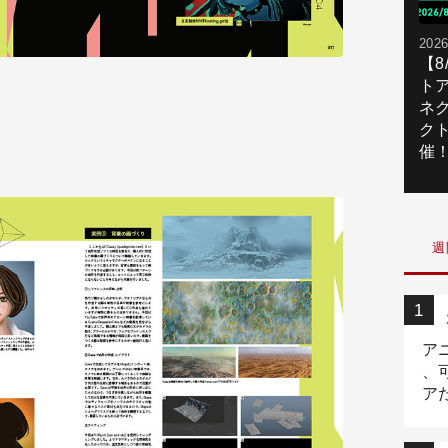
2026
【
ト
ネ
）
ク
催
週
ア
、
ア
ニ