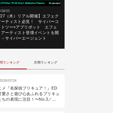
/08/03
8/27（木）リアル開催】エフェク
アーティスト必見！ サイバーコ
クトツー×アプリボット エフェ
トアーティスト登壇イベントを開
！－サイバーエージェント
間ランキング
月間ランキング
2026/07/24
ニメ『名探偵プリキュア！』ED
可愛さと遊び心あふれるプリキュ
たちの表現に注目！〜No.3／ア
メーション付け篇