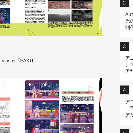
Au
光
制作
Tr
作
ア
asmi「PAKU」
、
ア
デ
ア
、
ア
出