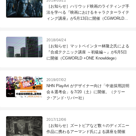
2019/03/22
［お知らせ］ハリウッド映画のライティング手
法を学べる『映画におけるキャラクターライテ
ィング講座』が5月13日に開催（CGWORLD
+ONE Knowldege）
2018/04/24
［お知らせ］マットペインター林隆之氏による
『合成テクニック講座 ～初級編～』が6月5日
に開催（CGWORLD +ONE Knowldege）
2019/07/02
NHN PlayArt がデザイナー向け「中途採用説明
会＆選考会」を7/20（土）に開催。（クリー
ク･アンド･リバー社）
2017/12/06
［お知らせ］ズートピアなど数々のディズニー
作品に携わるアーマンド氏による講座を開催