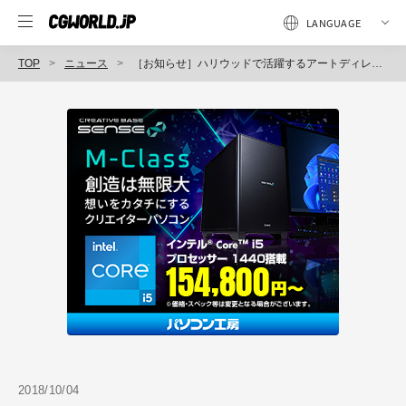
TOP
ニュース
［お知らせ］ハリウッドで活躍するアートディレクター伊藤頼子氏による『アニメーション映画のカラーキーの描き方』を11月10日に開催（CGWORLD +ONE Knowldege）
2018/10/04