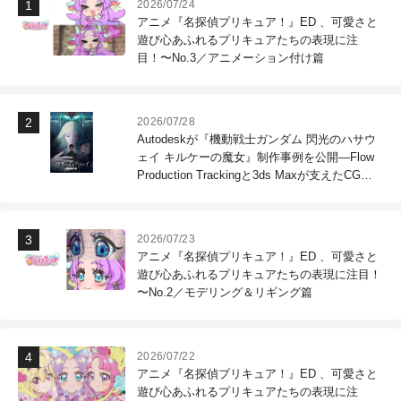
2026/07/24
アニメ『名探偵プリキュア！』ED 、可愛さと
遊び心あふれるプリキュアたちの表現に注
目！〜No.3／アニメーション付け篇
2026/07/28
Autodeskが『機動戦士ガンダム 閃光のハサウ
ェイ キルケーの魔女』制作事例を公開―Flow
Production Trackingと3ds Maxが支えたCG制
作現場
2026/07/23
アニメ『名探偵プリキュア！』ED 、可愛さと
遊び心あふれるプリキュアたちの表現に注目！
〜No.2／モデリング＆リギング篇
2026/07/22
アニメ『名探偵プリキュア！』ED 、可愛さと
遊び心あふれるプリキュアたちの表現に注