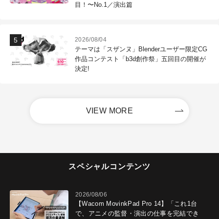
目！〜No.1／演出篇
2026/08/04
テーマは「スザンヌ」Blenderユーザー限定CG
作品コンテスト「b3d創作祭」五回目の開催が
決定!
VIEW MORE
スペシャルコンテンツ
2026/08/06
【Wacom MovinkPad Pro 14】「これ1台
で、アニメの監督・演出の仕事を完結でき