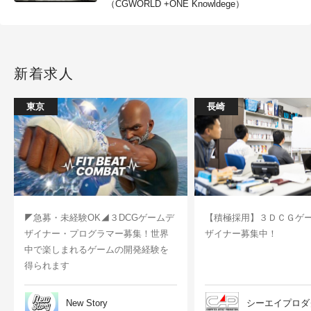
（CGWORLD +ONE Knowldege）
新着求人
東京
長崎
◤急募・未経験OK◢３DCGゲームデ
【積極採用】３ＤＣＧゲ
ザイナー・プログラマー募集！世界
ザイナー募集中！
中で楽しまれるゲームの開発経験を
得られます
New Story
シーエイプロダ