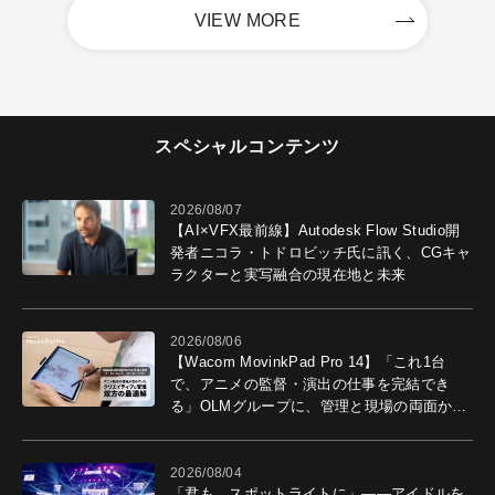
VIEW MORE
スペシャルコンテンツ
2026/08/07
【AI×VFX最前線】Autodesk Flow Studio開
発者ニコラ・トドロビッチ氏に訊く、CGキャ
ラクターと実写融合の現在地と未来
2026/08/06
【Wacom MovinkPad Pro 14】「これ1台
で、アニメの監督・演出の仕事を完結でき
る」OLMグループに、管理と現場の両面から
導入効果を聞いた
2026/08/04
「君も、スポットライトに」――アイドルを