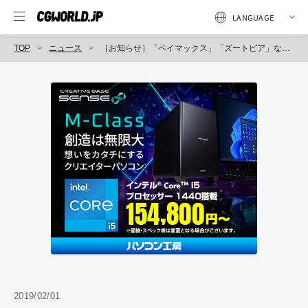
TOP
ニュース
［お知らせ］「ベイマックス」「ズートピア」など数々の映画に参加するアーマンド・セラーノ氏が再来日！4月6-7日に講座開催（CGWORLD +ONE Knowldege）
2019/02/01