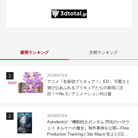
週間ランキング
月間ランキング
2026/07/24
アニメ『名探偵プリキュア！』ED 、可愛さと
遊び心あふれるプリキュアたちの表現に注
目！〜No.3／アニメーション付け篇
2026/07/28
Autodeskが『機動戦士ガンダム 閃光のハサウ
ェイ キルケーの魔女』制作事例を公開―Flow
Production Trackingと3ds Maxが支えたCG制