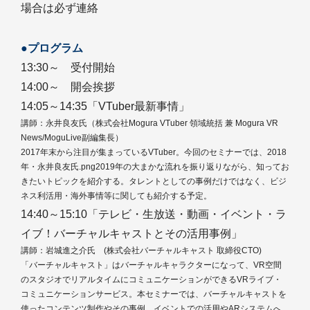
場合は必ず連絡
●プログラム
13:30～ 受付開始
14:00～ 開会挨拶
14:05～14:35「VTuber最新事情」
講師：永井良友氏（株式会社Mogura VTuber 領域統括 兼 Mogura VR
News/MoguLive副編集長）
2017年末から注目が集まっているVTuber。今回のセミナーでは、2018
年・永井良友氏.png2019年の大まかな流れを振り返りながら、知ってお
きたいトピックを紹介する。タレントとしての事例だけではなく、ビジ
ネス利活用・海外事情等に関しても紹介する予定。
14:40～15:10「テレビ・生放送・動画・イベント・ラ
イブ！バーチャルキャストとその活用事例」
講師：岩城進之介氏 (株式会社バーチャルキャスト 取締役CTO)
「バーチャルキャスト」はバーチャルキャラクターになって、VR空間
のスタジオでリアルタイムにコミュニケーションができるVRライブ・
コミュニケーションサービス。本セミナーでは、バーチャルキャストを
使ったコンテンツ制作やその事例、イベントでの活用やARシステムへ