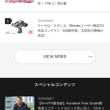
目！〜No.1／演出篇
2026/08/04
テーマは「スザンヌ」Blenderユーザー限定CG
作品コンテスト「b3d創作祭」五回目の開催が
決定!
VIEW MORE
スペシャルコンテンツ
2026/08/07
【AI×VFX最前線】Autodesk Flow Studio開
発者ニコラ・トドロビッチ氏に訊く、CGキャ