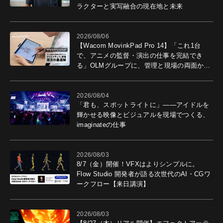
ラクターと実写融合の現在地と未来
2026/08/06
【Wacom MovinkPad Pro 14】「これ1台
で、アニメの監督・演出の仕事を完結でき
る」OLMグループに、管理と現場の両面から
導入効果を聞いた
2026/08/04
「君も、スポットライトに」――アイドルを
輝かせる映像とビジュアルを現場でつくる、
imaginateの仕事
2026/08/03
8/7（金）開催！VFXはよりシンプルに。
Flow Studio 開発者が語る次世代のAI・CGワ
ークフロー【来日講演】
2026/08/03