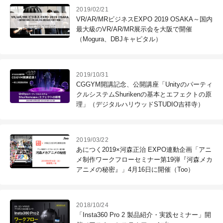
2019/02/21
VR/AR/MRビジネスEXPO 2019 OSAKA～国内
最大級のVR/AR/MR展示会を大阪で開催
（Mogura、DBJキャピタル）
2019/10/31
CGGYM開講記念、公開講座「Unityのパーティ
クルシステムShurikenの基本とエフェクトの原
理」（デジタルハリウッドSTUDIO吉祥寺）
2019/03/22
あにつく2019×河森正治 EXPO連動企画「アニ
メ制作ワークフローセミナー第19弾『河森メカ
アニメの秘密』」4月16日に開催（Too）
2018/10/24
「Insta360 Pro 2 製品紹介・実践セミナー」開