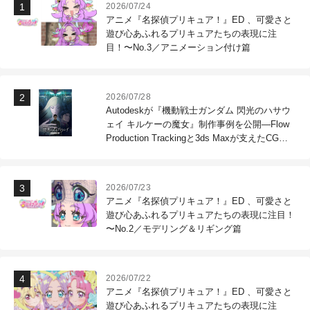
2026/07/24
アニメ『名探偵プリキュア！』ED 、可愛さと
遊び心あふれるプリキュアたちの表現に注
目！〜No.3／アニメーション付け篇
2026/07/28
Autodeskが『機動戦士ガンダム 閃光のハサウ
ェイ キルケーの魔女』制作事例を公開―Flow
Production Trackingと3ds Maxが支えたCG制
作現場
2026/07/23
アニメ『名探偵プリキュア！』ED 、可愛さと
遊び心あふれるプリキュアたちの表現に注目！
〜No.2／モデリング＆リギング篇
2026/07/22
アニメ『名探偵プリキュア！』ED 、可愛さと
遊び心あふれるプリキュアたちの表現に注