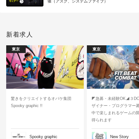
催（アスク、システムファイブ）
新着求人
東京
東京
驚きをクリエイトするオバケ集団
◤急募・未経験OK◢３D
Spooky graphic !!
ザイナー・プログラマー
中で楽しまれるゲームの
得られます
Spooky graphic
New Story