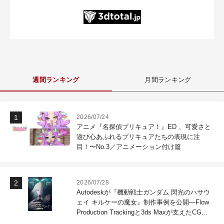
週間ランキング
月間ランキング
2026/07/24
アニメ『名探偵プリキュア！』ED 、可愛さと
遊び心あふれるプリキュアたちの表現に注
目！〜No.3／アニメーション付け篇
2026/07/28
Autodeskが『機動戦士ガンダム 閃光のハサウ
ェイ キルケーの魔女』制作事例を公開―Flow
Production Trackingと3ds Maxが支えたCG制
作現場