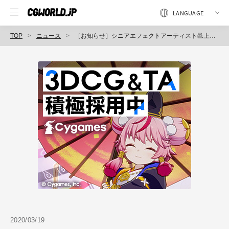
TOP
ニュース
［お知らせ］シニアエフェクトアーティスト邑上貴洋氏による『3Dゲームエフェクト講座』が5月に開催（CGWORLD +ONE Knowldege）
2020/03/19