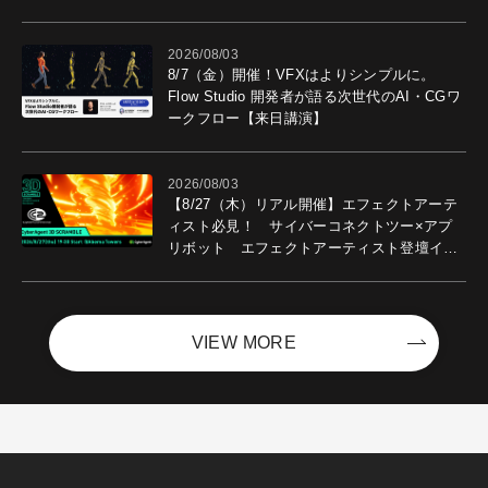
2026/08/03
8/7（金）開催！VFXはよりシンプルに。
Flow Studio 開発者が語る次世代のAI・CGワ
ークフロー【来日講演】
2026/08/03
【8/27（木）リアル開催】エフェクトアーテ
ィスト必見！ サイバーコネクトツー×アプ
リボット エフェクトアーティスト登壇イベ
ントを開催！－サイバーエージェント
VIEW MORE