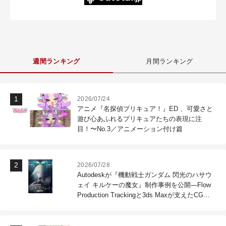
週間ランキング
月間ランキング
2026/07/24
アニメ『名探偵プリキュア！』ED 、可愛さと
遊び心あふれるプリキュアたちの表現に注
目！〜No.3／アニメーション付け篇
2026/07/28
Autodeskが『機動戦士ガンダム 閃光のハサウ
ェイ キルケーの魔女』制作事例を公開―Flow
Production Trackingと3ds Maxが支えたCG制
作現場