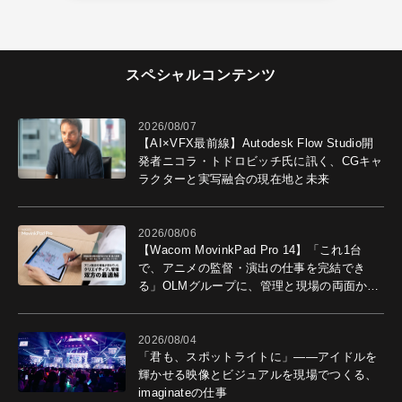
スペシャルコンテンツ
2026/08/07
【AI×VFX最前線】Autodesk Flow Studio開
発者ニコラ・トドロビッチ氏に訊く、CGキャ
ラクターと実写融合の現在地と未来
2026/08/06
【Wacom MovinkPad Pro 14】「これ1台
で、アニメの監督・演出の仕事を完結でき
る」OLMグループに、管理と現場の両面から
導入効果を聞いた
2026/08/04
「君も、スポットライトに」――アイドルを
輝かせる映像とビジュアルを現場でつくる、
imaginateの仕事