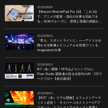
2026/08/06
【Wacom MovinkPad Pro 14】「これ1台
で、アニメの監督・演出の仕事を完結でき
る」OLMグループに、管理と現場の両面から
導入効果を聞いた
2026/08/04
「君も、スポットライトに」――アイドルを
輝かせる映像とビジュアルを現場でつくる、
imaginateの仕事
2026/08/03
8/7（金）開催！VFXはよりシンプルに。
Flow Studio 開発者が語る次世代のAI・CGワ
ークフロー【来日講演】
2026/08/03
【8/27（木）リアル開催】エフェクトアーテ
ィスト必見！ サイバーコネクトツー×アプ
リボット エフェクトアーティスト登壇イベ