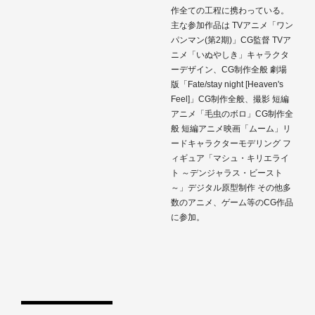
作全ての工程に携わっている。
主な参加作品は TVアニメ「ワン
パンマン(第2期)」CG監督 TVア
ニメ「いぬやしき」キャラクタ
ーデザイン、CG制作全般 劇場
版「Fate/stay night [Heaven's
Feel]」CG制作全般、撮影 短編
アニメ「毛虫のボロ」CG制作全
般 短編アニメ映画「ムーム」リ
ードキャラクターモデリング フ
ィギュア「マシュ・キリエライ
ト ～デンジャラス・ビースト
～」デジタル原型制作 その他多
数のアニメ、ゲーム等のCG作品
に参加。