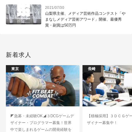
2021/07/30
山梨県主催、メディア芸術作品コンテスト「や
まなしメディア芸術アワード」開催、最優秀
賞・副賞は50万円
新着求人
東京
長崎
◤急募・未経験OK◢３DCGゲームデ
【積極採用】３ＤＣＧゲ
ザイナー・プログラマー募集！世界
ザイナー募集中！
中で楽しまれるゲームの開発経験を