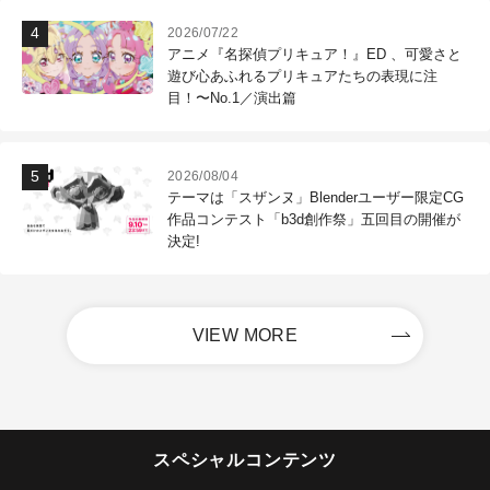
2026/07/22
アニメ『名探偵プリキュア！』ED 、可愛さと
遊び心あふれるプリキュアたちの表現に注
目！〜No.1／演出篇
2026/08/04
テーマは「スザンヌ」Blenderユーザー限定CG
作品コンテスト「b3d創作祭」五回目の開催が
決定!
VIEW MORE
スペシャルコンテンツ