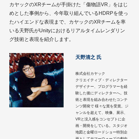
カヤックのXRチームが手掛けた「傷物語VR」をはじ
めとした事例から、今年取り組んでいるHDRPを使っ
たハイエンドな表現まで、カヤックのXRチームを率
いる天野氏がUnityにおけるリアルタイムレンダリン
グ技術と表現を紹介します。
天野清之 氏
株式会社カヤック
クリエイティブ・ディレクター
デザイナー、プログラマーを経
験した後にディレクターへ。技
術と表現を組み合わせたコンテ
ンツ開発で 様々な賞を受賞。ジ
ャンルを超えて、映像、展示、
VRと没入感をコンセプトに企
画・開発をしている。スタジオ
地図と金曜ロードショー特別企
画としてサマーウォーズの劇中