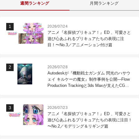
週間ランキング
月間ランキング
2026/07/24
アニメ『名探偵プリキュア！』ED 、可愛さと
遊び心あふれるプリキュアたちの表現に注
目！〜No.3／アニメーション付け篇
2026/07/28
Autodeskが『機動戦士ガンダム 閃光のハサウ
ェイ キルケーの魔女』制作事例を公開―Flow
Production Trackingと3ds Maxが支えたCG制
作現場
2026/07/23
アニメ『名探偵プリキュア！』ED 、可愛さと
遊び心あふれるプリキュアたちの表現に注目！
〜No.2／モデリング＆リギング篇