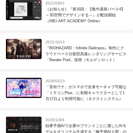
2021/03/01
［お知らせ］『第16回：【集中講座パース4】
～3D空間でデザインする～』が配信開始
（INEI ART ACADEMY Online）
2021/10/14
『BIOHAZARD：Infinite Darkness』制作にク
ラウドベース分散型高速レンダリングサービス
「Render Pool」採用（モルゲンロット）
2020/01/23
「音街ウナ」がスマホで全身モーキャプ可能な
「ミチコンPlus」に初期キャラクターとして1
月17日より利用可能に（ネクストシステム）
2020/11/04
効果予測AIで企業やブランドごとに適したAIモ
デルをオリジナル生成する「極予測AI人間」の