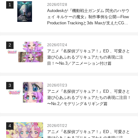
2026/07/28
Autodeskが『機動戦士ガンダム 閃光のハサウ
ェイ キルケーの魔女』制作事例を公開―Flow
Production Trackingと3ds Maxが支えたCG制
作現場
2026/07/24
アニメ『名探偵プリキュア！』ED 、可愛さと
遊び心あふれるプリキュアたちの表現に注
目！〜No.3／アニメーション付け篇
2026/07/23
アニメ『名探偵プリキュア！』ED 、可愛さと
遊び心あふれるプリキュアたちの表現に注目！
〜No.2／モデリング＆リギング篇
2026/07/22
アニメ『名探偵プリキュア！』ED 、可愛さと
遊び心あふれるプリキュアたちの表現に注