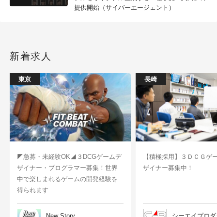
提供開始（サイバーエージェント）
新着求人
東京
長崎
◤急募・未経験OK◢３DCGゲームデ
【積極採用】３ＤＣＧゲ
ザイナー・プログラマー募集！世界
ザイナー募集中！
中で楽しまれるゲームの開発経験を
得られます
New Story
シーエイプロダ