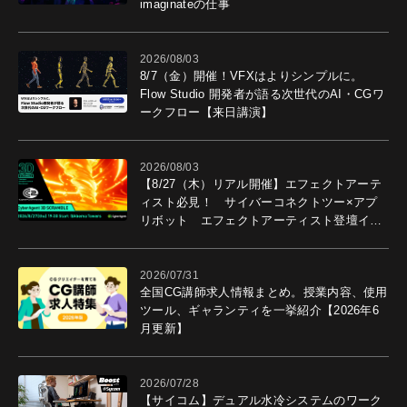
imaginateの仕事
2026/08/03
8/7（金）開催！VFXはよりシンプルに。
Flow Studio 開発者が語る次世代のAI・CGワ
ークフロー【来日講演】
2026/08/03
【8/27（木）リアル開催】エフェクトアーテ
ィスト必見！ サイバーコネクトツー×アプ
リボット エフェクトアーティスト登壇イベ
ントを開催！－サイバーエージェント
2026/07/31
全国CG講師求人情報まとめ。授業内容、使用
ツール、ギャランティを一挙紹介【2026年6
月更新】
2026/07/28
【サイコム】デュアル水冷システムのワーク