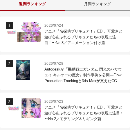
週間ランキング
月間ランキング
2026/07/24
アニメ『名探偵プリキュア！』ED 、可愛さと
遊び心あふれるプリキュアたちの表現に注
目！〜No.3／アニメーション付け篇
2026/07/28
Autodeskが『機動戦士ガンダム 閃光のハサウ
ェイ キルケーの魔女』制作事例を公開―Flow
Production Trackingと3ds Maxが支えたCG制
作現場
2026/07/23
アニメ『名探偵プリキュア！』ED 、可愛さと
遊び心あふれるプリキュアたちの表現に注目！
〜No.2／モデリング＆リギング篇