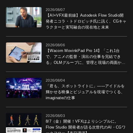
2026/08/07
【AI×VFX最前線】Autodesk Flow Studio開
発者ニコラ・トドロビッチ氏に訊く、CGキャ
ラクターと実写融合の現在地と未来
2026/08/06
【Wacom MovinkPad Pro 14】「これ1台
で、アニメの監督・演出の仕事を完結でき
る」OLMグループに、管理と現場の両面から
導入効果を聞いた
2026/08/04
「君も、スポットライトに」――アイドルを
輝かせる映像とビジュアルを現場でつくる、
imaginateの仕事
2026/08/03
8/7（金）開催！VFXはよりシンプルに。
Flow Studio 開発者が語る次世代のAI・CGワ