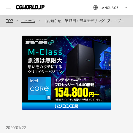
TOP
ニュース
［お知らせ］第17回：部屋モデリング（2）～ブーリアンを駆使して壁に穴を開ける～が配信開始（BlenderでCGをはじめよう！ゼロから学ぶ3DCG教室）
2020/01/22