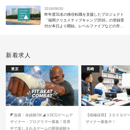
2016/06/30
昨年度31名の移住転職を支援したプロジェクト
「福岡クリエイティブキャンプ2016」の登録受
付が本日より開始。レベルファイブなどの市内
有数の企業が参加。（福岡市）
新着求人
東京
長崎
◤急募・未経験OK◢３DCGゲームデ
【積極採用】３ＤＣＧゲ
ザイナー・プログラマー募集！世界
ザイナー募集中！
中で楽しまれるゲームの開発経験を