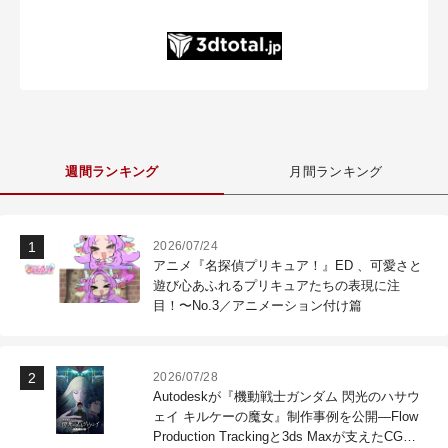
週間ランキング
月間ランキング
2026/07/24
アニメ『名探偵プリキュア！』ED 、可愛さと
遊び心あふれるプリキュアたちの表現に注
目！〜No.3／アニメーション付け篇
2026/07/28
Autodeskが『機動戦士ガンダム 閃光のハサウ
ェイ キルケーの魔女』制作事例を公開―Flow
Production Trackingと3ds Maxが支えたCG制