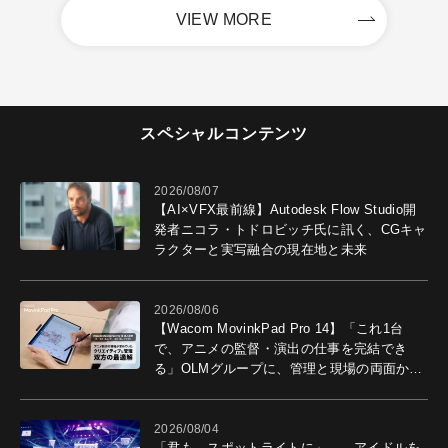
VIEW MORE
スペシャルコンテンツ
2026/08/07
【AI×VFX最前線】Autodesk Flow Studio開
発者ニコラ・トドロビッチ氏に訊く、CGキャ
ラクターと実写融合の現在地と未来
2026/08/06
【Wacom MovinkPad Pro 14】「これ1台
で、アニメの監督・演出の仕事を完結でき
る」OLMグループに、管理と現場の両面から
導入効果を聞いた
2026/08/04
「君も、スポットライトに」――アイドルを