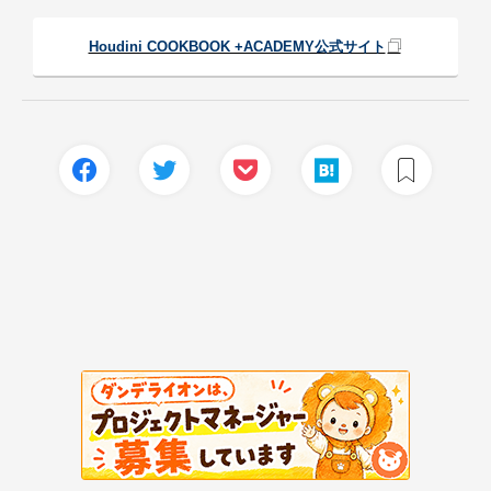
Houdini COOKBOOK +ACADEMY公式サイト