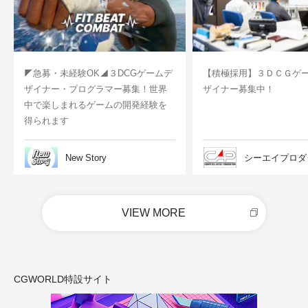
◤急募・未経験OK◢３DCGゲームデ
【積極採用】３ＤＣＧゲ
ザイナー・プログラマー募集！世界
ザイナー募集中！
中で楽しまれるゲームの開発経験を
得られます
New Story
シーエイプロダ
VIEW MORE
CGWORLD特設サイト