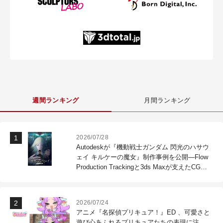
週間ランキング
月間ランキング
2026/07/28
Autodeskが『機動戦士ガンダム 閃光のハサウ
ェイ キルケーの魔女』制作事例を公開―Flow
Production Trackingと3ds Maxが支えたCG制
作現場
2026/07/24
アニメ『名探偵プリキュア！』ED 、可愛さと
遊び心あふれるプリキュアたちの表現に注