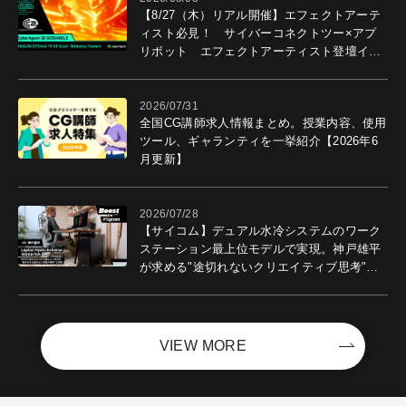
【8/27（木）リアル開催】エフェクトアーテ
ィスト必見！ サイバーコネクトツー×アプ
リボット エフェクトアーティスト登壇イベ
ントを開催！－サイバーエージェント
2026/07/31
全国CG講師求人情報まとめ。授業内容、使用
ツール、ギャランティを一挙紹介【2026年6
月更新】
2026/07/28
【サイコム】デュアル水冷システムのワーク
ステーション最上位モデルで実現。神戸雄平
が求める"途切れないクリエイティブ思考"｜
Boost with Sycom #05
VIEW MORE