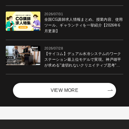
ントを開催！－サイバーエージェント
2026/07/31
全国CG講師求人情報まとめ。授業内容、使用
ツール、ギャランティを一挙紹介【2026年6
月更新】
2026/07/28
【サイコム】デュアル水冷システムのワーク
ステーション最上位モデルで実現。神戸雄平
が求める"途切れないクリエイティブ思考"｜
Boost with Sycom #05
VIEW MORE