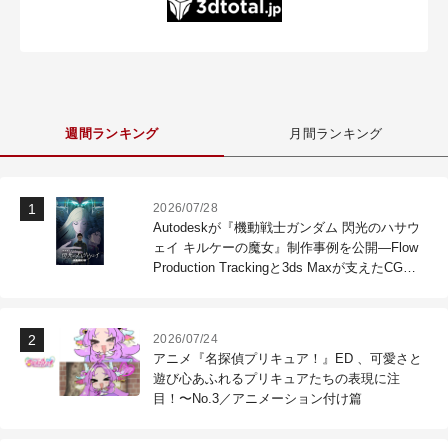
週間ランキング
月間ランキング
2026/07/28
Autodeskが『機動戦士ガンダム 閃光のハサウ
ェイ キルケーの魔女』制作事例を公開―Flow
Production Trackingと3ds Maxが支えたCG制
作現場
2026/07/24
アニメ『名探偵プリキュア！』ED 、可愛さと
遊び心あふれるプリキュアたちの表現に注
目！〜No.3／アニメーション付け篇