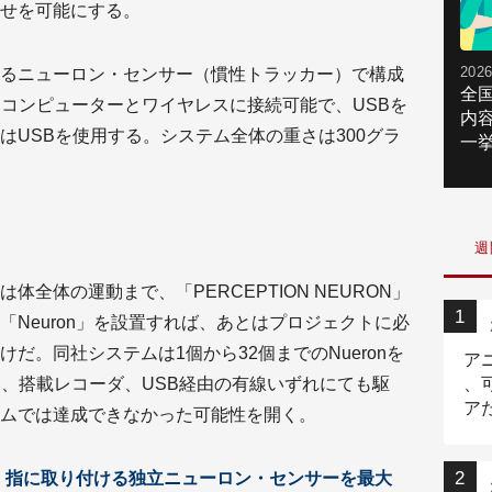
せを可能にする。
2026
るニューロン・センサー（慣性トラッカー）で構成
全
てコンピューターとワイヤレスに接続可能で、USBを
内
はUSBを使用する。システム全体の重さは300グラ
一挙
週
全体の運動まで、「PERCEPTION NEURON」
Neuron」を設置すれば、あとはプロジェクトに必
だ。同社システムは1個から32個までのNueronを
ア
ス、搭載レコーダ、USB経由の有線いずれにても駆
、
ア
ムでは達成できなかった可能性を開く。
ニ
」は体・指に取り付ける独立ニューロン・センサーを最大