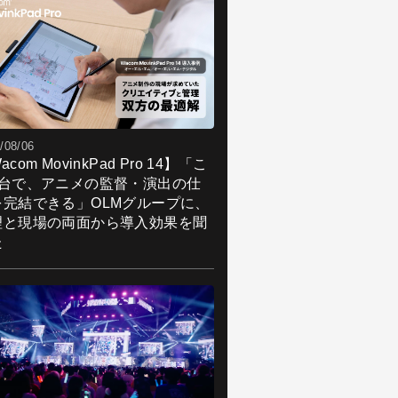
/08/06
acom MovinkPad Pro 14】「こ
1台で、アニメの監督・演出の仕
を完結できる」OLMグループに、
理と現場の両面から導入効果を聞
た