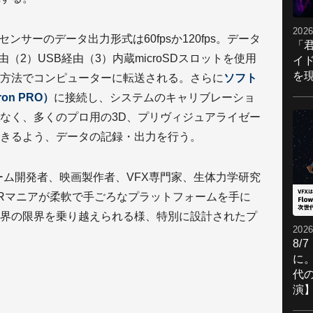
2026
9軸センサーのデータ出力形式は60fpsか120fps。データ
「
由（2）USB経由（3）内蔵microSDスロットを使用
イ
を現
方法でコンピューターに転送される。さらに
ソフト
ron PRO）
に接続し、システムのキャリブレーショ
なく、多くのプロ用の3D、プリヴィジュアライゼー
きるよう、データの記録・出力を行う。
」はゲーム開発者、映画製作者、VFX専門家、生体力学研究
Rマニアが柔軟で手ごろなプラットフォームを手に
界の限界を乗り越えられる様、特別に設計されたプ
2026
8/
に。
代
演