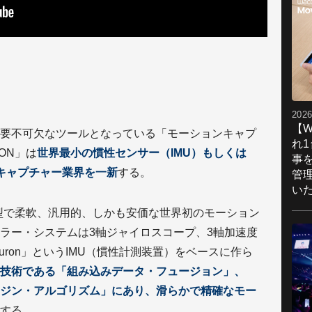
2026
【W
要不可欠なツールとなっている「モーションキャプ
れ
RON」は
世界最小の慣性センサー（IMU）もしくは
事
ンキャプチャー業界を一新
する。
管
い
」は小型で柔軟、汎用的、しかも安価な世界初のモーション
ラー・システムは3軸ジャイロスコープ、3軸加速度
uron」というIMU（慣性計測装置）をベースに作ら
技術である「組み込みデータ・フュージョン」、
ジン・アルゴリズム」にあり、滑らかで精確なモー
する。