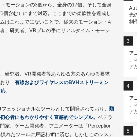
・モーションの3個から、全身の17個、そして全身
Au
プ1個含む）にまで対応。ここまでの柔軟性を達成し
光
制作
ムはこれまでにないことで、従来のモーション・キ
Tr
者、研究者、VRプロの手にリアルタイム・モーシ
作
ア
、
ア
デ
ロ、研究者、VR開発者等あらゆる方のあらゆる要求
おり、
有線およびワイヤレスのBVHストリーミン
対応。
ア
、
」はプロフェッショナルなツールとして開発されており、
類
ア
初心者にもわかりやすく直感的でシンプル。
ベテラ
出
家、ゲーム開発者、アニメーターは「Perception
n」の使い慣れたツールに戸惑わずに済む。しかしこのシステ