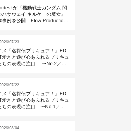
todeskが『機動戦士ガンダム 閃
のハサウェイ キルケーの魔女』
事例を公開―Flow Production
ackingと3ds Maxが支えたCG制
現場
2026/07/23
ニメ『名探偵プリキュア！』ED
可愛さと遊び心あふれるプリキュ
たちの表現に注目！ 〜No.2／モ
リング＆リギング篇
2026/07/22
ニメ『名探偵プリキュア！』ED
可愛さと遊び心あふれるプリキュ
たちの表現に注目！〜No.1／演
篇
2026/08/04