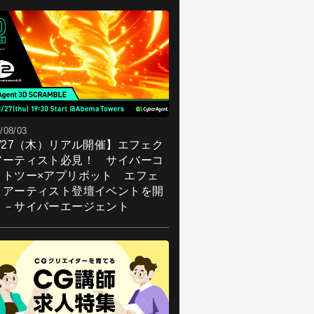
/08/03
8/27（木）リアル開催】エフェク
アーティスト必見！ サイバーコ
クトツー×アプリボット エフェ
トアーティスト登壇イベントを開
！－サイバーエージェント