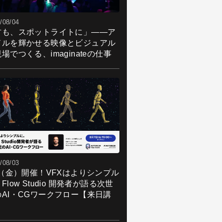
/08/04
君も、スポットライトに」――ア
ドルを輝かせる映像とビジュアル
場でつくる、imaginateの仕事
/08/03
7（金）開催！VFXはよりシンプル
Flow Studio 開発者が語る次世
のAI・CGワークフロー【来日講
】