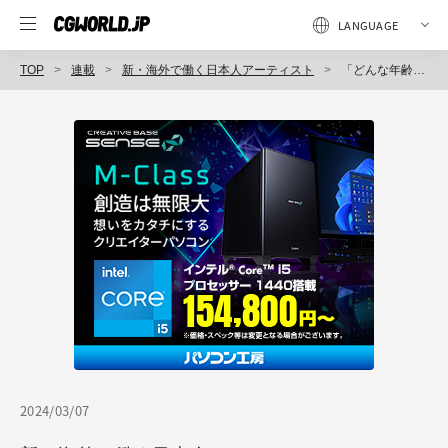
TOP
連載
新・海外で働く日本人アーティスト
「どんな年齢でもチャンスはある、行きたいときがタイミングです」36歳でカナダに渡航、第93回：原島 順（Digital Matte Painter / Framestore Montreal）
2024/03/07