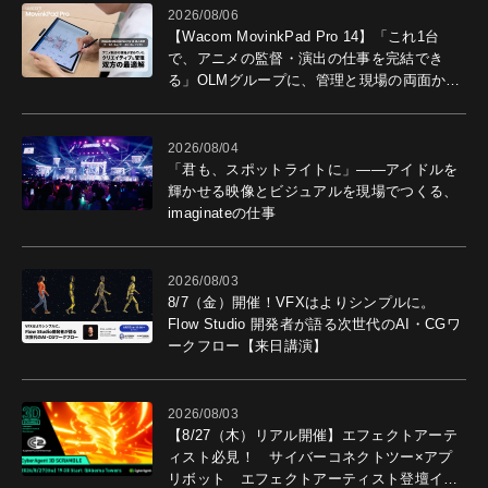
2026/08/06
【Wacom MovinkPad Pro 14】「これ1台
で、アニメの監督・演出の仕事を完結でき
る」OLMグループに、管理と現場の両面から
導入効果を聞いた
2026/08/04
「君も、スポットライトに」――アイドルを
輝かせる映像とビジュアルを現場でつくる、
imaginateの仕事
2026/08/03
8/7（金）開催！VFXはよりシンプルに。
Flow Studio 開発者が語る次世代のAI・CGワ
ークフロー【来日講演】
2026/08/03
【8/27（木）リアル開催】エフェクトアーテ
ィスト必見！ サイバーコネクトツー×アプ
リボット エフェクトアーティスト登壇イベ