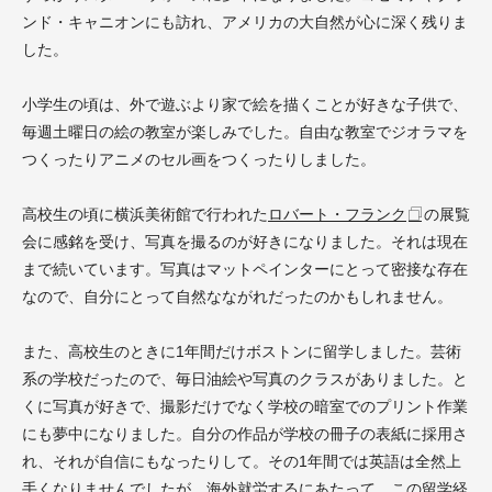
ンド・キャニオンにも訪れ、アメリカの大自然が心に深く残りま
した。
小学生の頃は、外で遊ぶより家で絵を描くことが好きな子供で、
毎週土曜日の絵の教室が楽しみでした。自由な教室でジオラマを
つくったりアニメのセル画をつくったりしました。
高校生の頃に横浜美術館で行われた
ロバート・フランク
の展覧
会に感銘を受け、写真を撮るのが好きになりました。それは現在
まで続いています。写真はマットペインターにとって密接な存在
なので、自分にとって自然なながれだったのかもしれません。
また、高校生のときに1年間だけボストンに留学しました。芸術
系の学校だったので、毎日油絵や写真のクラスがありました。と
くに写真が好きで、撮影だけでなく学校の暗室でのプリント作業
にも夢中になりました。自分の作品が学校の冊子の表紙に採用さ
れ、それが自信にもなったりして。その1年間では英語は全然上
手くなりませんでしたが、海外就労するにあたって、この留学経