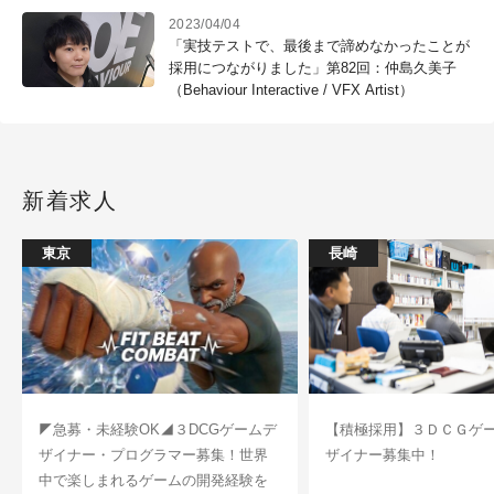
2023/04/04
「実技テストで、最後まで諦めなかったことが
採用につながりました」第82回：仲島久美子
（Behaviour Interactive / VFX Artist）
新着求人
東京
長崎
◤急募・未経験OK◢３DCGゲームデ
【積極採用】３ＤＣＧゲ
ザイナー・プログラマー募集！世界
ザイナー募集中！
中で楽しまれるゲームの開発経験を