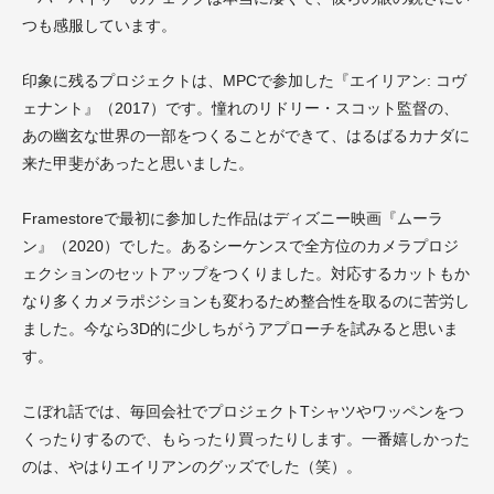
つも感服しています。
印象に残るプロジェクトは、MPCで参加した『エイリアン: コヴ
ェナント』（2017）です。憧れのリドリー・スコット監督の、
あの幽玄な世界の一部をつくることができて、はるばるカナダに
来た甲斐があったと思いました。
Framestoreで最初に参加した作品はディズニー映画『ムーラ
ン』（2020）でした。あるシーケンスで全方位のカメラプロジ
ェクションのセットアップをつくりました。対応するカットもか
なり多くカメラポジションも変わるため整合性を取るのに苦労し
ました。今なら3D的に少しちがうアプローチを試みると思いま
す。
こぼれ話では、毎回会社でプロジェクトTシャツやワッペンをつ
くったりするので、もらったり買ったりします。一番嬉しかった
のは、やはりエイリアンのグッズでした（笑）。