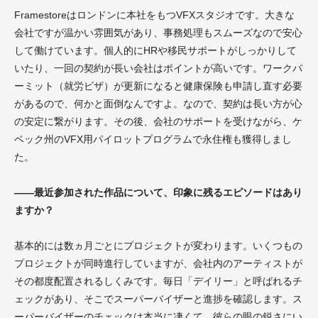
Framestoreはロンドンに本社をもつVFXスタジオです。大きな
会社ですが温かい雰囲気があり、事務処理もスムーズなので安心
して働けています。個人的にHRや移民サポートがしっかりして
いたり、一回の契約が長い会社はポイントが高いです。ワークパ
ーミット（就労ビザ）が更新になると健康保険も申請し直す必要
があるので、何かと面倒なんですよ。なので、契約は長い方が心
の安定に繋がります。その後、会社のサポートを受けながら、ケ
ベック州のVFX用パイロットプログラムで永住権も獲得しまし
た。
――最近参加された作品について、印象に残るエピソードはあり
ますか？
基本的には数ヵ月ごとにプロジェクトが変わります。いくつもの
プロジェクトが同時進行していますが、会社内のアーティストが
その都度配置されるしくみです。毎日「デイリー」と呼ばれるチ
ェックがあり、そこでスーパーバイザーと進捗を確認します。ス
ーパーバイザーのチェックは本当に凄くて、彼らの眼の鋭さにい