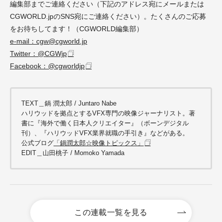
編集部までご連絡ください（下記のアドレス宛にメールまたは
CGWORLD.jpのSNS宛にご連絡ください）。たくさんのご応募
をお待ちしてます！（CGWORLD編集部）
e-mail：cgw@cgworld.jp
Twitter：@CGWjp
Facebook：@cgworldjp
TEXT＿鍋 潤太郎 / Juntaro Nabe
ハリウッドを拠点とするVFX専門の映像ジャーナリスト。
著
書に『海外で働く日本人クリエイター』（ボーンデジタル
刊）、『ハリウッドVFX業界就職の手引き』などがある。
公式ブログ
「鍋潤太郎☆映像トピックス」
EDIT＿山田桃子 / Momoko Yamada
この連載一覧を見る