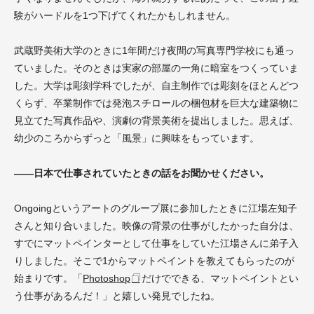
験がハードルを1つ下げてくれたかもしれません。
武蔵野美術大学のときに1年間だけ夜間の写真専門学校にも通っ
ていました。そのときは実家の部屋の一角に暗室をつくっていま
した。大学は彫刻学科でしたが、自主制作では彫刻をほとんどつ
くらず、卒業制作では発泡スチロールの梱包材を巨大な建築物に
見立てた写真作品や、演劇の背景美術を提出しました。思えば、
幼少のころからずっと「風景」に興味をもっています。
――日本で仕事されていたときの話をお聞かせください。
Ongoingというアートのグループ展に参加したときに江場左知子
さんと知り合いました。映像の背景の仕事がしたかった自分は、
すでにマットペインターとして仕事をしていた江場さんに弟子入
りしました。そこで1からマットペイントを教えてもらったのが
始まりです。「
Photoshop
だけでできる、マットペイントとい
う仕事があるんだ！」と嬉しい発見でしたね。