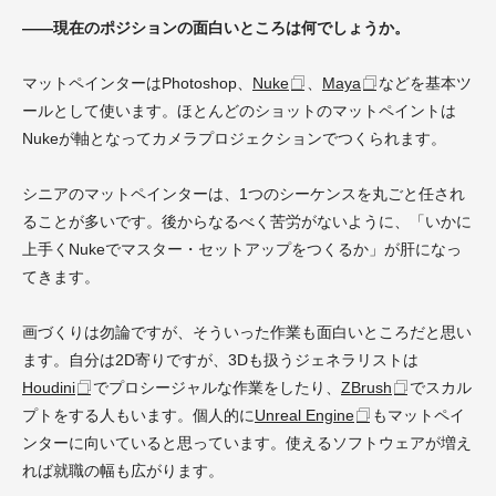
――現在のポジションの面白いところは何でしょうか。
マットペインターはPhotoshop、
Nuke
、
Maya
などを基本ツ
ールとして使います。ほとんどのショットのマットペイントは
Nukeが軸となってカメラプロジェクションでつくられます。
シニアのマットペインターは、1つのシーケンスを丸ごと任され
ることが多いです。後からなるべく苦労がないように、「いかに
上手くNukeでマスター・セットアップをつくるか」が肝になっ
てきます。
画づくりは勿論ですが、そういった作業も面白いところだと思い
ます。自分は2D寄りですが、3Dも扱うジェネラリストは
Houdini
でプロシージャルな作業をしたり、
ZBrush
でスカル
プトをする人もいます。個人的に
Unreal Engine
もマットペイ
ンターに向いていると思っています。使えるソフトウェアが増え
れば就職の幅も広がります。