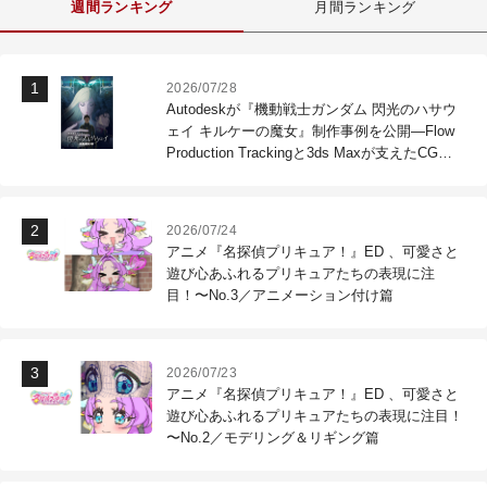
週間ランキング
月間ランキング
2026/07/28
Autodeskが『機動戦士ガンダム 閃光のハサウ
ェイ キルケーの魔女』制作事例を公開―Flow
Production Trackingと3ds Maxが支えたCG制
作現場
2026/07/24
アニメ『名探偵プリキュア！』ED 、可愛さと
遊び心あふれるプリキュアたちの表現に注
目！〜No.3／アニメーション付け篇
2026/07/23
アニメ『名探偵プリキュア！』ED 、可愛さと
遊び心あふれるプリキュアたちの表現に注目！
〜No.2／モデリング＆リギング篇