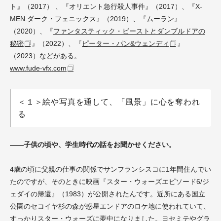
ト』（2017） 、『オリエント急行殺人事件』（2017）、『X-
MEN:ダーク・フェニックス』（2019）、『ムーラン』
（2020）、『
ファンタスティック・ビーストとダンブルドアの
秘密
』（2022）、『
ピーター・パン&ウェンディ
』
（2023）などがある。
www.fude-vfx.com
＜１＞絵や写真を通して、「風景」に心を奪われ
る
――子供の頃や、学生時代の話をお聞かせください。
4歳の頃に父親の仕事の関係でサンフランシスコに1年間住んでい
たのですが、そのときに映画『スター・ウォーズエピソード6/ジ
ェダイの帰還』（1983）が公開されたんです。近所にある国立
公園のセコイヤ杉の森が惑星エンドアのロケ地に使われていて、
すっかりスター・ウォーズに夢中になりました。ヨセミテやグラ