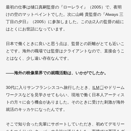
最初の仕事は樋口真嗣監督の『ローレライ』（2005）で、夜明
けの空のマットペイントでした。次に山崎 貴監督の『Always 三
丁目の夕日』（2005）に参加しました。このお2人の監督の組に
はとくにお世話になっています。
日本で働くときに良いと思う点は、監督との距離がとても近いこ
とです。海外の職場では監督はクライアントなので、直接会うこ
とはなく、少し遠い存在なんです。
――海外の映像業界での就職活動は、いかがでしたか。
30代に入りサンフランシスコへ旅行したとき、
ILM
やドリーム
ワークスなどを見学させてもらい、現地で働く日本人アーティス
トの方々に会う機会がありました。そのときに受けた刺激が海外
就活のキッカケになったんです。
そこで知り合った先輩にサポートしていただき、初めてデモリー