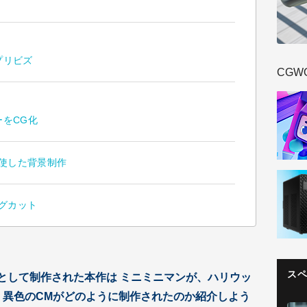
プリビズ
CGW
をCG化
駆使した背景制作
ングカット
ス
Mとして制作された本作は ミニミニマンが、ハリウッ
 異色のCMがどのように制作されたのか紹介しよう