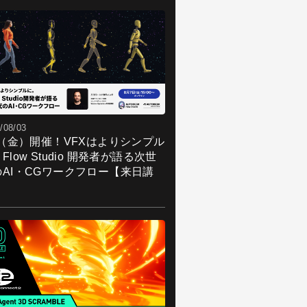
/08/03
7（金）開催！VFXはよりシンプル
Flow Studio 開発者が語る次世
のAI・CGワークフロー【来日講
】