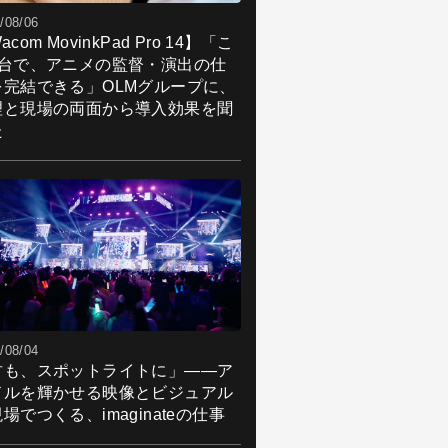
/08/06
acom MovinkPad Pro 14】「こ
1台で、アニメの監督・演出の仕
を完結できる」OLMグループに、
理と現場の両面から導入効果を聞
た
/08/04
君も、スポットライトに」――ア
ドルを輝かせる映像とビジュアル
場でつくる、imaginateの仕事