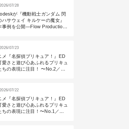
2026/07/28
todeskが『機動戦士ガンダム 閃
のハサウェイ キルケーの魔女』
事例を公開―Flow Production
ackingと3ds Maxが支えたCG制
現場
2026/07/23
ニメ『名探偵プリキュア！』ED
可愛さと遊び心あふれるプリキュ
たちの表現に注目！ 〜No.2／モ
リング＆リギング篇
2026/07/22
ニメ『名探偵プリキュア！』ED
可愛さと遊び心あふれるプリキュ
たちの表現に注目！〜No.1／演
篇