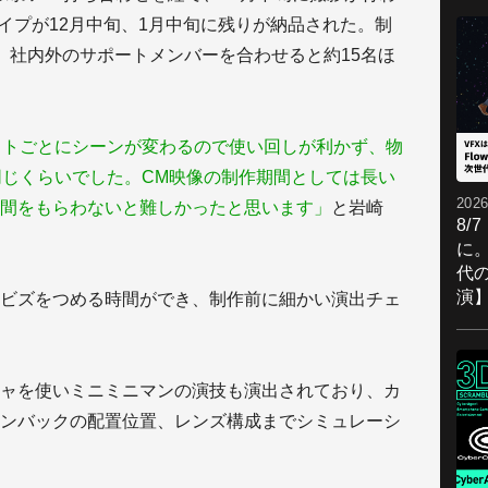
イプが12月中旬、1月中旬に残りが納品された。制
、社内外のサポートメンバーを合わせると約15名ほ
ットごとにシーンが変わるので使い回しが利かず、物
同じくらいでした。CM映像の制作期間としては長い
2026
間をもらわないと難しかったと思います」
と岩崎
8/
に。
代
演
ビズをつめる時間ができ、制作前に細かい演出チェ
ャを使いミニミニマンの演技も演出されており、カ
ンバックの配置位置、レンズ構成までシミュレーシ