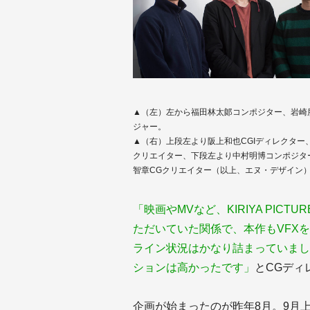
▲（左）左から福田林太郞コンポジター、岩崎
ジャー。
▲（右）上段左より阪上和也CGIディレクター
クリエイター、下段左より中村明博コンポジタ
智章CGクリエイター（以上、エヌ・デザイン
「映画やMVなど、KIRIYA PI
ただいていた関係で、本作もVFX
ライン状況はかなり詰まっていまし
ションは高かったです」
とCGディ
企画が始まったのが昨年8月。9月