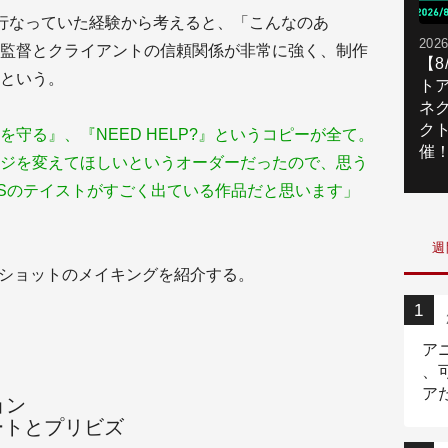
行なっていた経験から考えると、「こんなのあ
2026
監督とクライアントの信頼関係が非常に強く、制作
【
という。
ト
ネ
ク
守る』、『NEED HELP?』というコピーが全て。
催
ジを変えてほしいというオーダーだったので、思う
URESのテイストがすごく出ている作品だと思います」
週
なショットのメイキングを紹介する。
ア
、
ア
ョン
ニ
ートとプリビズ