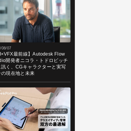
/08/07
I×VFX最前線】Autodesk Flow
udio開発者ニコラ・トドロビッチ
に訊く、CGキャラクターと実写
合の現在地と未来