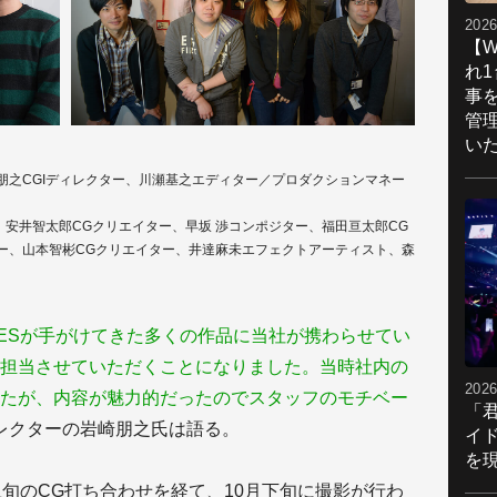
2026
【W
れ
事
管
い
朋之CGIディレクター、川瀬基之エディター／プロダクションマネー
、安井智太郎CGクリエイター、早坂 渉コンポジター、福田亘太郎CG
ー、山本智彬CGクリエイター、井達麻未エフェクトアーティスト、森
）
CTURESが手がけてきた多くの作品に当社が携わらせてい
を担当させていただくことになりました。当時社内の
2026
たが、内容が魅力的だったのでスタッフのモチベー
「
レクターの岩崎朋之氏は語る。
イ
を現
上旬のCG打ち合わせを経て、10月下旬に撮影が行わ