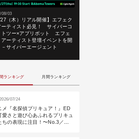
/08/03
8/27（木）リアル開催】エフェク
アーティスト必見！ サイバーコ
クトツー×アプリボット エフェ
トアーティスト登壇イベントを開
！－サイバーエージェント
間ランキング
月間ランキング
2026/07/24
ニメ『名探偵プリキュア！』ED
可愛さと遊び心あふれるプリキュ
たちの表現に注目！〜No.3／ア
メーション付け篇