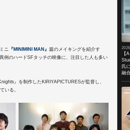
2026
ニミニ
『MINIMINI MAN』
篇のメイキングを紹介す
【A
は異例のハードSFタッチの映像に、注目した人も多い
St
氏
融
nights』を制作したKIRIYAPICTURESが監督し、
している。