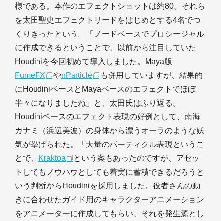
様である。本作のエフェクトショットは約80。それら
を太田聖史エフェクトリードをはじめとする4名でつ
くりきったという。「ノードベースでプロシージャル
に作成できるということで、以前から注目していた
Houdiniを今回初めて導入しました。Maya版
FumeFX
や
nParticle
も併用していますが、結果的
にHoudiniベースとMayaベースのエフェクトでほぼ
半々になりましたね」と、太田氏はふり返る。
Houdiniベースのエフェクト表現の好例として、南海
カナミ（浜辺美波）の身体から漂うオーラのような妖
気が挙げられた。「大量のパーティクル表現というこ
とで、
Kraktoa
という案もあったのですが、アセッ
トしてもノウハウとしても着実に蓄積できるだろうと
いう判断からHoudiniを採用しました。役者さんの動
きに合わせたガイド用のキャラクターアニメーション
をアニメーターに作成してもらい、それを発生源とし