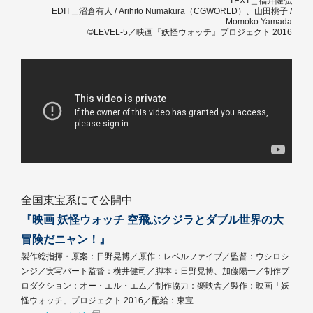
TEXT＿福井隆弘
EDIT＿沼倉有人 / Arihito Numakura（CGWORLD）、山田桃子 /
Momoko Yamada
©LEVEL-5／映画『妖怪ウォッチ』プロジェクト 2016
全国東宝系にて公開中
『映画 妖怪ウォッチ 空飛ぶクジラとダブル世界の大
冒険だニャン！』
製作総指揮・原案：日野晃博／原作：レベルファイブ／監督：ウシロシ
ンジ／実写パート監督：横井健司／脚本：日野晃博、加藤陽一／制作プ
ロダクション：オー・エル・エム／制作協力：楽映舎／製作：映画「妖
怪ウォッチ」プロジェクト 2016／配給：東宝