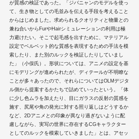
が質感の検証であった。「ジバニャンのモデルを使っ
て、生き物としての毛並みを伝える手段を考えること
からはじめました。求められるクオリティと物量との
兼ね合いからFurやHairシミュレーションの利用は極
力避けたい。そこで起毛感を出すために、マテリアル
設定でベルベット的な質感を表現するための手法を模
索したり、また別のルックを検証したりしていまし
た」（小俣氏）。形状については、アニメの設定を基
にモデリングが進められたが、ディテールが不明瞭な
ことが多々あったので、それらについてはOLMデジタ
ル側から提案するかたちで詰めていったという。「体
に少し色ムラを加えたり、目にガラスの反射の質感を
施す、尻尾や角の発光に対する照り返しはどうするか
など、2Dアニメとの印象が異なり過ぎないように配
慮しながら、実写の世界に存在するCGキャラクター
としてのルックを模索していきました」とは、アセッ