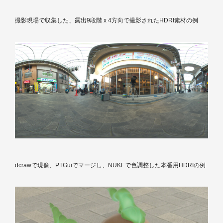
撮影現場で収集した、露出9段階 x 4方向で撮影されたHDRI素材の例
dcrawで現像、PTGuiでマージし、NUKEで色調整した本番用HDRIの例