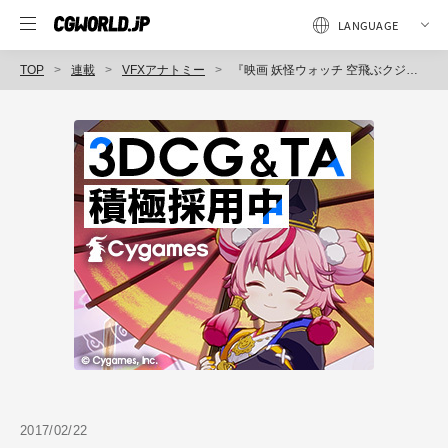
TOP
連載
VFXアナトミー
『映画 妖怪ウォッチ 空飛ぶクジラとダブル世界の大冒険だニャン！』（VFX制作：オー・エル・エム・デジタルほか）
2017/02/22