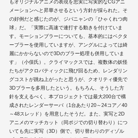
もオリジナルアニメの表現を忠実に写実的なCGアニ
メーションへと昇華させるという方針が採られた。そ
の好例だと感じたのが、ジバニャンの「ひゃくれつ肉
球」だ。「実際に高速で連打する動きを付けていま
す。モーションブラーについても、基本的にはベクタ
ーブラーを使用していますが、アングルによっては綺
麗にかからないので3Dのブラー処理も併用していま
す」（小俣氏）。クライマックスでは、複数体の妖怪
たちがアクロバティックに飛び回るため、レンダリン
グコストが跳ね上がったと思うが、クオリティ優先で
3Dブラーを多用したという。もちろん、そうした方
針を支えるべく、本プロジェクトでは最大200台で構
成されたレンダーサーバ（1台あたり20～24コア／40
～48スレッド）を用意したそうだ。また、実写と2D
アニメのマッチカット（同ポジでの切り替わり）につ
いても先に実写（3D）側で、切り替わりのディゾル