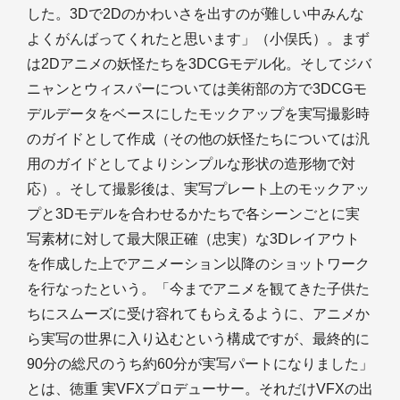
した。3Dで2Dのかわいさを出すのが難しい中みんな
よくがんばってくれたと思います」（小俣氏）。まず
は2Dアニメの妖怪たちを3DCGモデル化。そしてジバ
ニャンとウィスパーについては美術部の方で3DCGモ
デルデータをベースにしたモックアップを実写撮影時
のガイドとして作成（その他の妖怪たちについては汎
用のガイドとしてよりシンプルな形状の造形物で対
応）。そして撮影後は、実写プレート上のモックアッ
プと3Dモデルを合わせるかたちで各シーンごとに実
写素材に対して最大限正確（忠実）な3Dレイアウト
を作成した上でアニメーション以降のショットワーク
を行なったという。「今までアニメを観てきた子供た
ちにスムーズに受け容れてもらえるように、アニメか
ら実写の世界に入り込むという構成ですが、最終的に
90分の総尺のうち約60分が実写パートになりました」
とは、徳重 実VFXプロデューサー。それだけVFXの出