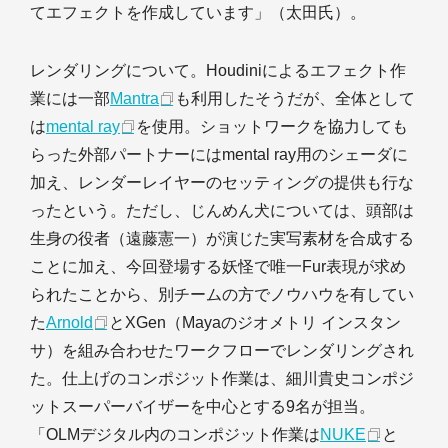
てエフェクトを作成しています」（太田氏）。
レンダリングについて。Houdiniによるエフェクト作
業には一部
Mantra
も利用したそうだが、全体として
は
mental ray
を使用。ショットワークを協力しても
らった外部パートナーにはmental ray用のシェーダに
加え、レンダーレイヤーのセッティングの提供も行な
ったという。ただし、じんめん犬については、頭部は
生身の役者（遠藤憲一）が演じた実写素材を合成する
ことに加え、今回登場する妖怪で唯一Fur表現が求め
られたことから、別チームの方でノウハウを有してい
た
Arnold
とXGen（Mayaのジオメトリ インスタン
サ）を組み合わせたワークフローでレンダリングされ
た。仕上げのコンポジット作業は、細川貴史コンポジ
ットスーパーバイザーを中心とする9名が担当。
「OLMデジタル内のコンポジット作業は
NUKE
と