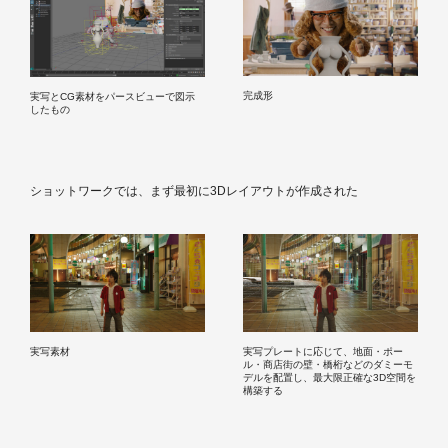
完成形
実写とCG素材をパースビューで図示
したもの
ショットワークでは、まず最初に3Dレイアウトが作成された
実写素材
実写プレートに応じて、地面・ポー
ル・商店街の壁・橋桁などのダミーモ
デルを配置し、最大限正確な3D空間を
構築する