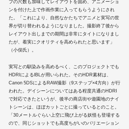
ブの尺数も加味してレイアウトを固め、アニメーショ
ンを付けた上で作画作業に入ってもらうようにされ
た。「これにより、自然なかたちでアニメと実写の世
界が切り替われるようになりました。撮影終了後から
レイアウト出しまでの期間は非常にタイトになりまし
たが、着実にクオリティを高められたと思います」
（小俣氏）。
実写との馴染みを高めるべく、このプロジェクトでも
HDRIによるIBLが用いられた。そのHDR素材は、
Canon 5DSによるRAW撮影（9ステップ×4方向）が行
われた。デイシーンについてはある程度共通のHDRI
で対応できたというが、後半の商店街や遊園地のナイ
トシーンは、ほぼカットごとに撮っているとのこと。
「30メートルぐらい上空に飛び上がる妖怪も登場する
ので、同じショットでも高度ちがいのバリエーション