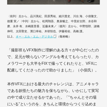
〈前列〉左から、品川美紀、田原秀祐、細川貴史、川出 海、小俣隆文、
徳重 実／〈中列〉左から、松岡翔吾、奥泉暢之、中里好太郎、水谷和
磨、永井 有、水嶋亜里香、近藤未来／〈後列〉左から、中野悟郎、諸橋
伸司、太田聖史、濱口幸祐、木邨恒也、伊藤裕佑、高橋 護。
以上、
オー・エル・エム・デジタル
（敬称略）
「撮影班もVFX制作に理解のある方々が中心だったの
で、足元が映らないアングルを考えてもらったり、カ
メラワークも大半をFIXで撮ってくれたりと、VFXに
配慮してくださったので助かりました」（小俣氏）。
本作VFXにおける最大のチャレンジは、アニメキャラ
である妖怪たちの魅力を保ちながら、いかにして実写
の中で成り立たせるかであった。「"ちゃんとその場
にいる"というのを、きちんと環境からつくり込めま