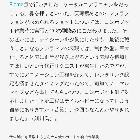
Flame
で行いました。ケータがコアラニャンをだっ
こする、鼻を押すといった、実写素材とのインタラク
ションが求められるショットについては、コンポジッ
ト作業時に実写とCGの馴染みにこだわりました。そ
のほかには、デイシーンを夕景にしたりも。最後に戦
うことになるクジラマンの表現では、制作終盤に巨大
化すると体表に血管が浮き上がるという表現を追加し
てほしいという修正リクエストが発生したのですが、
すでにアニメーション工程を終えて、レンダリング設
定も済ませたタイミングだったので、追加でノーマル
マップなどを出してもらいつつ、コンポジット側で対
応しました。下流工程はテイルヘビーになってしまう
宿命にありますが（苦笑）、今回もなんとかやりきれ
ました」（細川氏）。
予告編にも登場するじんめん犬のカットの合成作業例