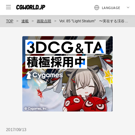
TOP
連載
画龍点睛
Vol. 85 "Light Stratum" 〜実在する渓谷を3DCGで拡張させる〜
2017/09/13