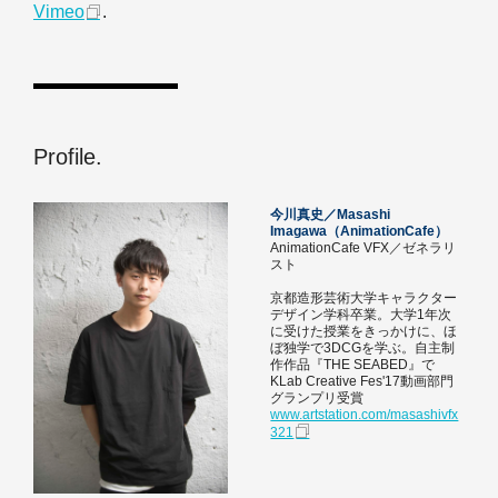
Vimeo
.
Profile.
今川真史／Masashi
Imagawa（AnimationCafe）
AnimationCafe VFX／ゼネラリ
スト
京都造形芸術大学キャラクター
デザイン学科卒業。大学1年次
に受けた授業をきっかけに、ほ
ぼ独学で3DCGを学ぶ。自主制
作作品『THE SEABED』で
KLab Creative Fes'17動画部門
グランプリ受賞
www.artstation.com/masashivfx
321