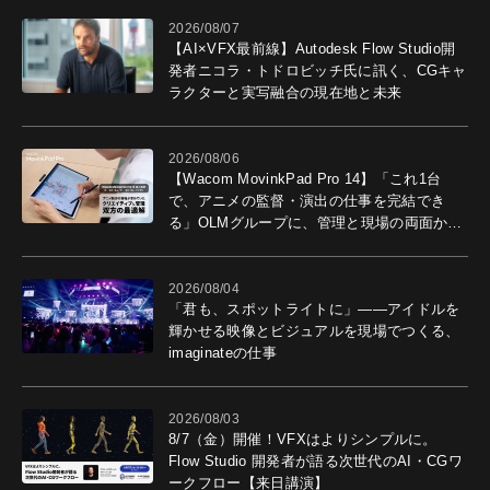
2026/08/07
【AI×VFX最前線】Autodesk Flow Studio開
発者ニコラ・トドロビッチ氏に訊く、CGキャ
ラクターと実写融合の現在地と未来
2026/08/06
【Wacom MovinkPad Pro 14】「これ1台
で、アニメの監督・演出の仕事を完結でき
る」OLMグループに、管理と現場の両面から
導入効果を聞いた
2026/08/04
「君も、スポットライトに」――アイドルを
輝かせる映像とビジュアルを現場でつくる、
imaginateの仕事
2026/08/03
8/7（金）開催！VFXはよりシンプルに。
Flow Studio 開発者が語る次世代のAI・CGワ
ークフロー【来日講演】