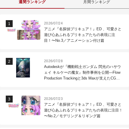
週間ランキング
月間ランキング
2026/07/24
アニメ『名探偵プリキュア！』ED 、可愛さと
遊び心あふれるプリキュアたちの表現に注
目！〜No.3／アニメーション付け篇
2026/07/28
Autodeskが『機動戦士ガンダム 閃光のハサウ
ェイ キルケーの魔女』制作事例を公開―Flow
Production Trackingと3ds Maxが支えたCG制
作現場
2026/07/23
アニメ『名探偵プリキュア！』ED 、可愛さと
遊び心あふれるプリキュアたちの表現に注目！
〜No.2／モデリング＆リギング篇