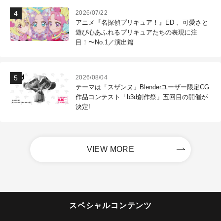
2026/07/22
アニメ『名探偵プリキュア！』ED 、可愛さと
遊び心あふれるプリキュアたちの表現に注
目！〜No.1／演出篇
2026/08/04
テーマは「スザンヌ」Blenderユーザー限定CG
作品コンテスト「b3d創作祭」五回目の開催が
決定!
VIEW MORE
スペシャルコンテンツ