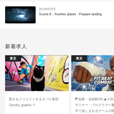
2019/07/25
Scene.8：Another planet - Prepare landing
新着求人
東京
東京
驚きをクリエイトするオバケ集団
◤急募・未経験OK◢３D
Spooky graphic !!
ザイナー・プログラマー
中で楽しまれるゲームの