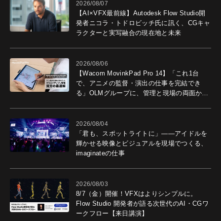
2026/08/07
【AI×VFX最前線】Autodesk Flow Studio開
発者ニコラ・トドロビッチ氏に訊く、CGキャ
ラクターと実写融合の現在地と未来
2026/08/06
【Wacom MovinkPad Pro 14】「これ1台
で、アニメの監督・演出の仕事を完結でき
る」OLMグループに、管理と現場の両面から
導入効果を聞いた
2026/08/04
「君も、スポットライトに」――アイドルを
輝かせる映像とビジュアルを現場でつくる、
imaginateの仕事
2026/08/03
8/7（金）開催！VFXはよりシンプルに。
Flow Studio 開発者が語る次世代のAI・CGワ
ークフロー【来日講演】