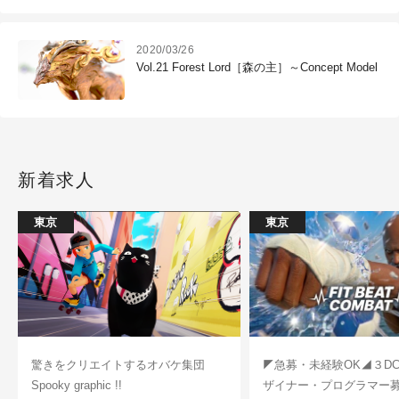
2020/03/26
Vol.21 Forest Lord［森の主］～Concept Model
新着求人
東京
東京
驚きをクリエイトするオバケ集団
◤急募・未経験OK◢３D
Spooky graphic !!
ザイナー・プログラマー