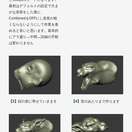
最初はデフォルトの設定で大ま
かな造形をした後に、
CombinedをOFFにし造形が粗
くならないようにして作業を進
めると良いと思います。基本的
にアラ盛り→中間→詳細の手順
は変わりません
【3】
顔の形に寄せていきます
【4】
首のあたりまで作ります