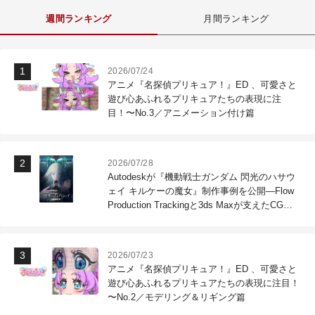
週間ランキング
月間ランキング
2026/07/24
アニメ『名探偵プリキュア！』ED 、可愛さと
遊び心あふれるプリキュアたちの表現に注
目！〜No.3／アニメーション付け篇
2026/07/28
Autodeskが『機動戦士ガンダム 閃光のハサウ
ェイ キルケーの魔女』制作事例を公開―Flow
Production Trackingと3ds Maxが支えたCG制
作現場
2026/07/23
アニメ『名探偵プリキュア！』ED 、可愛さと
遊び心あふれるプリキュアたちの表現に注目！
〜No.2／モデリング＆リギング篇