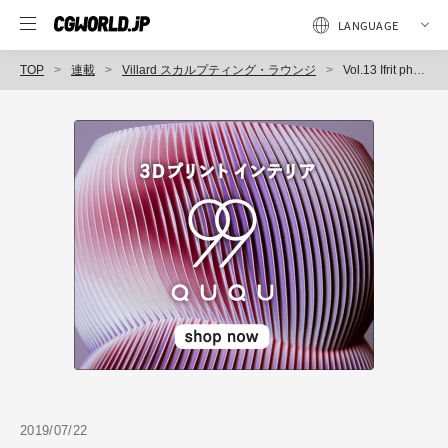
TOP
連載
Villard スカルプティング・ラウンジ
Vol.13 Ifrit phantom beast［魔神 幻獣］～Concept Model
2019/07/22