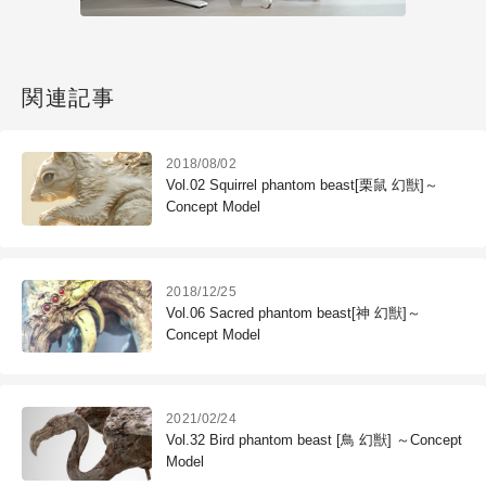
関連記事
2018/08/02
Vol.02 Squirrel phantom beast[栗鼠 幻獣]～
Concept Model
2018/12/25
Vol.06 Sacred phantom beast[神 幻獣]～
Concept Model
2021/02/24
Vol.32 Bird phantom beast [鳥 幻獣] ～Concept
Model