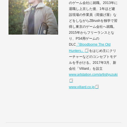
のゲーム会社に就職。2013年に
退職し上京した後、1年ほど建
設現場の作業員（荷揚げ屋）な
どをしながらZBrushを独学で習
得し東京のゲーム会社へ就職。
2015年からフリーランスとな
り、PS4用ゲームの
DLC
『Bloodborne The Old
Hunters』
をはじめ主にクリ
ーチャーなどのコンセプトモデ
ルを手がける。2017年3月、新
会社「Villard」を設立
www.artstation.com/artist/yuzuki
www.villard.co.jp