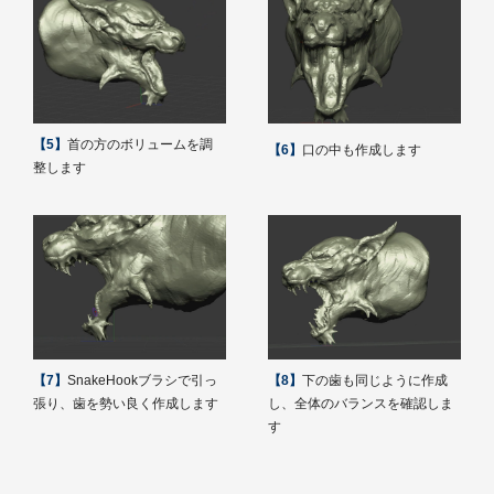
【5】
首の方のボリュームを調
【6】
口の中も作成します
整します
【7】
SnakeHookブラシで引っ
【8】
下の歯も同じように作成
張り、歯を勢い良く作成します
し、全体のバランスを確認しま
す