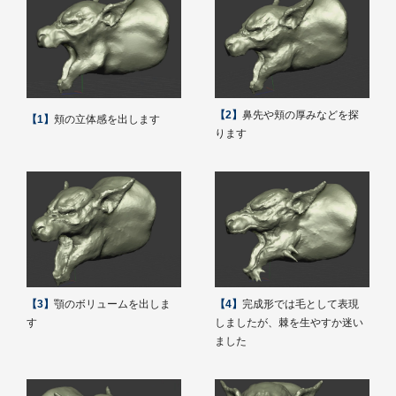
【2】
鼻先や頬の厚みなどを探
【1】
頬の立体感を出します
ります
【3】
顎のボリュームを出しま
【4】
完成形では毛として表現
す
しましたが、棘を生やすか迷い
ました