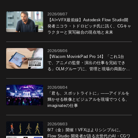
2026/08/07
【AI×VFX最前線】Autodesk Flow Studio開
発者ニコラ・トドロビッチ氏に訊く、CGキャ
ラクターと実写融合の現在地と未来
2026/08/06
【Wacom MovinkPad Pro 14】「これ1台
で、アニメの監督・演出の仕事を完結でき
る」OLMグループに、管理と現場の両面から
導入効果を聞いた
2026/08/04
「君も、スポットライトに」――アイドルを
輝かせる映像とビジュアルを現場でつくる、
imaginateの仕事
2026/08/03
8/7（金）開催！VFXはよりシンプルに。
Flow Studio 開発者が語る次世代のAI・CGワ