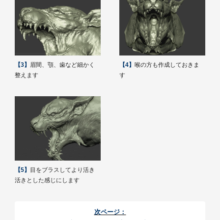
【3】
眉間、顎、歯など細かく
【4】
喉の方も作成しておきま
整えます
す
【5】
目をブラスしてより活き
活きとした感じにします
次ページ：