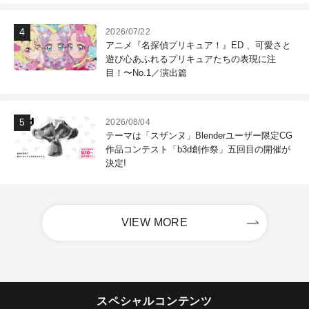
2026/07/22
アニメ『名探偵プリキュア！』ED 、可愛さと
遊び心あふれるプリキュアたちの表現に注
目！〜No.1／演出篇
2026/08/04
テーマは「スザンヌ」Blenderユーザー限定CG
作品コンテスト「b3d創作祭」五回目の開催が
決定!
VIEW MORE
スペシャルコンテンツ