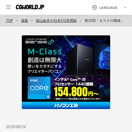
TOP
連載
痴山紘史の日本CG見聞録
第25回：タスクの構成について考える
2020/08/24