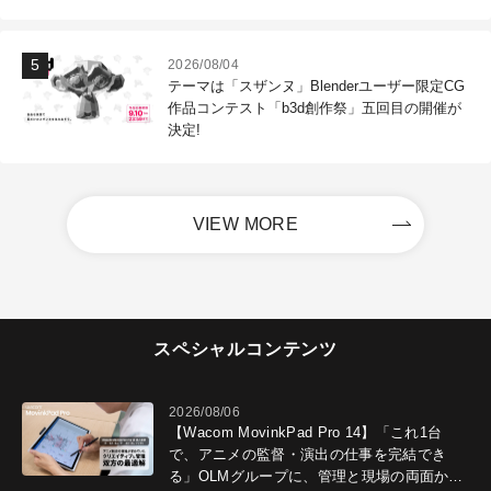
2026/08/04
テーマは「スザンヌ」Blenderユーザー限定CG
作品コンテスト「b3d創作祭」五回目の開催が
決定!
VIEW MORE
スペシャルコンテンツ
2026/08/06
【Wacom MovinkPad Pro 14】「これ1台
で、アニメの監督・演出の仕事を完結でき
る」OLMグループに、管理と現場の両面から