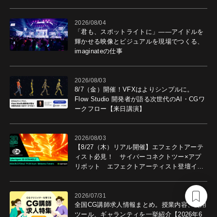
導入効果を聞いた
2026/08/04
「君も、スポットライトに」――アイドルを
輝かせる映像とビジュアルを現場でつくる、
imaginateの仕事
2026/08/03
8/7（金）開催！VFXはよりシンプルに。
Flow Studio 開発者が語る次世代のAI・CGワ
ークフロー【来日講演】
2026/08/03
【8/27（木）リアル開催】エフェクトアーテ
ィスト必見！ サイバーコネクトツー×アプ
リボット エフェクトアーティスト登壇イベ
ントを開催！－サイバーエージェント
2026/07/31
全国CG講師求人情報まとめ。授業内容、使用
ツール、ギャランティを一挙紹介【2026年6