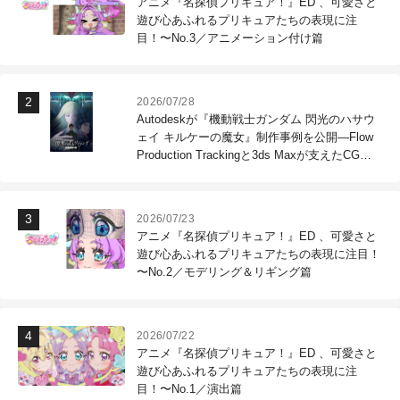
アニメ『名探偵プリキュア！』ED 、可愛さと
遊び心あふれるプリキュアたちの表現に注
目！〜No.3／アニメーション付け篇
2026/07/28
Autodeskが『機動戦士ガンダム 閃光のハサウ
ェイ キルケーの魔女』制作事例を公開―Flow
Production Trackingと3ds Maxが支えたCG制
作現場
2026/07/23
アニメ『名探偵プリキュア！』ED 、可愛さと
遊び心あふれるプリキュアたちの表現に注目！
〜No.2／モデリング＆リギング篇
2026/07/22
アニメ『名探偵プリキュア！』ED 、可愛さと
遊び心あふれるプリキュアたちの表現に注
目！〜No.1／演出篇