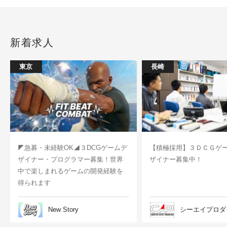
新着求人
東京
長崎
◤急募・未経験OK◢３DCGゲームデ
【積極採用】３ＤＣＧゲ
ザイナー・プログラマー募集！世界
ザイナー募集中！
中で楽しまれるゲームの開発経験を
得られます
New Story
シーエイプロダ