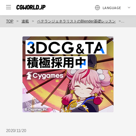
TOP
連載
ベテランジェネラリストのBlender基礎レッスン
第3回：
2020/11/20