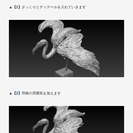
▲
【1】
ざっくりとディテールを入れていきます
▲
【2】
羽根の雰囲気を加えます