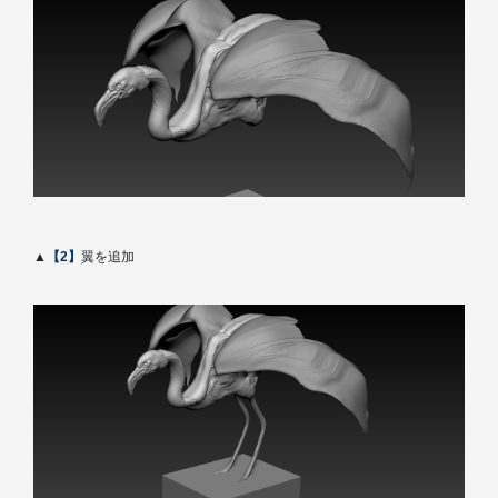
▲
【2】
翼を追加