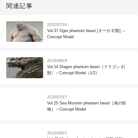
関連記事
2021/07/30
Vol.37 Ogre phantom beast [オーガ 幻獣] ～
Concept Model
2019/08/29
Vol.14 Dragon phantom beast［ドラゴン 幻
獣］～Concept Model（1/2）
2020/07/27
Vol.25 Sea Monster phantom beast［海の怪
物］～Concept Model
2022/08/31