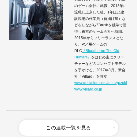
のゲーム会社に就職。2013年に
退職し上京した後、1年ほど建
設現場の作業員（荷揚げ屋）な
どをしながらZBrushを独学で習
得し東京のゲーム会社へ就職。
2015年からフリーランスとな
り、PS4用ゲームの
DLC
『Bloodborne The Old
Hunters』
をはじめ主にクリー
チャーなどのコンセプトモデル
を手がける。2017年3月、新会
社「Villard」を設立
www.artstation.com/artist/yuzuki
www.villard.co.jp
この連載一覧を見る