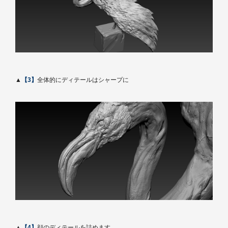
▲
【3】
全体的にディテールはシャープに
▲
【4】
顔のディテールを詰めます