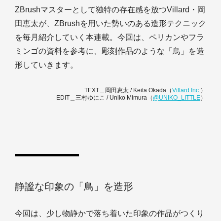
ZBrushマスターとして独特の存在感を放つVillard・岡
田恵太が、ZBrushを用いた勢いのある造形テクニック
を毎月紹介していく本連載。今回は、ペリカンやフラ
ミンゴの資料を参考に、彫刻作品のような「鳥」を造
形していきます。
TEXT＿岡田恵太 / Keita Okada（
Villard Inc.
）
EDIT＿三村ゆにこ / Uniko Mimura（
@UNIKO_LITTLE
）
静謐な印象の「鳥」を造形
今回は、少し物静かで落ち着いた印象の作品がつくり