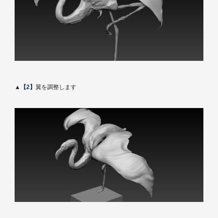
▲
【2】
翼を調整します