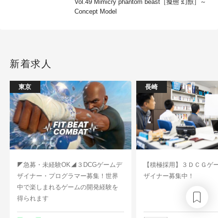
Vol.49 Mimicry phantom beast［擬態 幻獣］～
Concept Model
新着求人
東京
長崎
◤急募・未経験OK◢３DCGゲームデ
【積極採用】３ＤＣＧゲ
ザイナー・プログラマー募集！世界
ザイナー募集中！
中で楽しまれるゲームの開発経験を
得られます