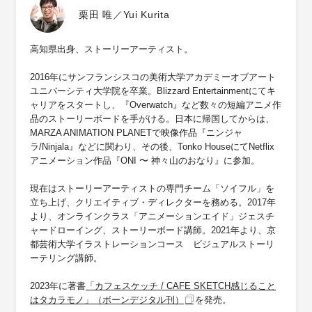
栗田 唯／Yui Kurita
高知県出身、ストーリーアーティスト。
2016年にサンフランシスコの美術大学アカデミーオブアート
ユニバーシティ大学院を卒業。Blizzard Entertainmentにてキ
ャリアをスタートし、『Overwatch』など数々の短編アニメ作
品のストーリーボードを手がける。日本に帰国してからは、
MARZA ANIMATION PLANETで映像作品『ニンジャ
ラ/Ninjala』などに関わり、その後、Tonko HouseにてNetflix
アニメーション作品『ONI 〜 神々山のおなり』に参加。
現在はストーリーアーティストの専門チーム「ソイフル」を
立ち上げ、クリエイティブ・ディレクターを務める。2017年
より、オンラインクラス「アニメーションエイド」ジェスチ
ャードローイング、ストーリーボード講師。2021年より、京
都芸術大学イラストレーションコース ビジュアルストーリ
ーテリング講師。
2023年に著書
「カフェスケッチ / CAFE SKETCH感じること
はタカラモノ」（ボーンデジタル刊）
を発売。