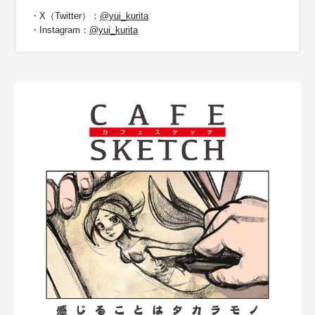
・X（Twitter）：
@yui_kurita
・Instagram：
@yui_kurita