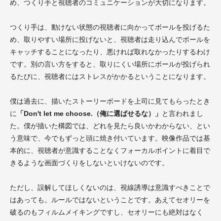
め、つくり手と視聴者のコミュニケーションが大切になります。
つくり手は、動けない状態の視聴者に向かってボールを投げるた
め、取りやすい場所に投げないと、視聴者は走り込んでボールを
キャッチすることになったり、悪ければ取れなかったりするわけ
です。別の言い方をすると、取りにくい場所にボールが投げられ
るたびに、視聴者にはストレスがかかるということになります。
僕は過去に、描いたストーリーボードを上司に見てもらったとき
に
「Don't let me choose.（俺に選ばせるな）」
と言われまし
た。僕が描いた構図では、どれを見たら良いかわからない、とい
う意味で、今でもずっと頭に焼き付いています。映像作品では基
本的に、視聴者が意識することなくフォーカルポイントに着目で
きるような画面づくりをしないといけないのです。
ただし、誤解してほしくないのは、視線誘導は意識すべきことで
はあっても。ルールではないということです。あえてセオリーを
破るのもフィルムメイキングですし、セオリーにも絶対はなく