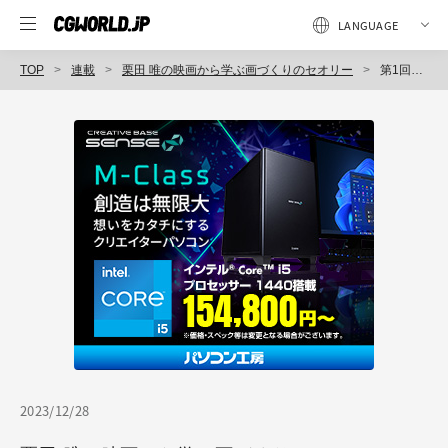
TOP
連載
栗田 唯の映画から学ぶ画づくりのセオリー
第1回：『ブレイキング・バッド』シリーズから学ぶ、視線誘導（前編）【新連載】
2023/12/28