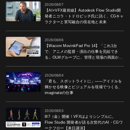
2026/08/07
【AI×VFX最前線】Autodesk Flow Studio開
発者ニコラ・トドロビッチ氏に訊く、CGキャ
ラクターと実写融合の現在地と未来
2026/08/06
【Wacom MovinkPad Pro 14】「これ1台
で、アニメの監督・演出の仕事を完結でき
る」OLMグループに、管理と現場の両面から
導入効果を聞いた
2026/08/04
「君も、スポットライトに」――アイドルを
輝かせる映像とビジュアルを現場でつくる、
imaginateの仕事
2026/08/03
8/7（金）開催！VFXはよりシンプルに。
Flow Studio 開発者が語る次世代のAI・CGワ
ークフロー【来日講演】