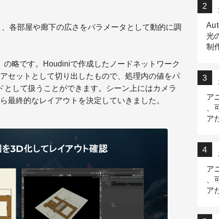
Au
し、各部屋や廊下の広さをパラメータとして動的に調
光
制作
Tr
 Asset」の略です。Houdiniで作成したノードネットワーク
作
アセットとして切り出したもので、処理内の値をパ
ドとして扱うことができます。シーン上にはカメラ
ア
ら最終的なレイアウトを決定していきました。
、
ア
デ
ア
、
ア
出