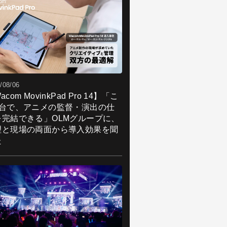
/08/06
acom MovinkPad Pro 14】「こ
1台で、アニメの監督・演出の仕
を完結できる」OLMグループに、
理と現場の両面から導入効果を聞
た