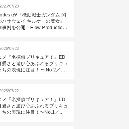
2026/07/28
todeskが『機動戦士ガンダム 閃
のハサウェイ キルケーの魔女』
事例を公開―Flow Production
ackingと3ds Maxが支えたCG制
現場
2026/07/23
ニメ『名探偵プリキュア！』ED
可愛さと遊び心あふれるプリキュ
たちの表現に注目！ 〜No.2／モ
リング＆リギング篇
2026/07/22
ニメ『名探偵プリキュア！』ED
可愛さと遊び心あふれるプリキュ
たちの表現に注目！〜No.1／演
篇