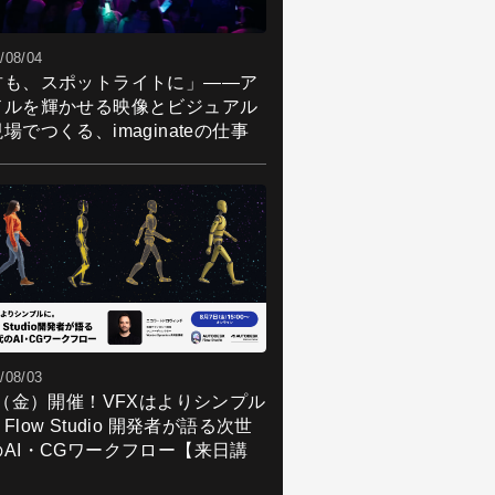
/08/04
君も、スポットライトに」――ア
ドルを輝かせる映像とビジュアル
場でつくる、imaginateの仕事
/08/03
7（金）開催！VFXはよりシンプル
Flow Studio 開発者が語る次世
のAI・CGワークフロー【来日講
】