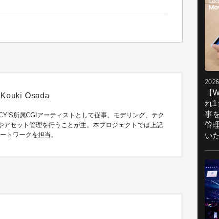
2026
【W
uki Osada
れ
事
CY’S所属CGIアーティストとして従事。モデリング、テク
管
やアセット管理を行うことが主。本プロジェクトでは上記
アートワークを担当。
い