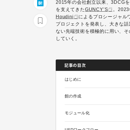
2015年の会社創立以来、3DC
を支えてきた
GUNCY’S
。202
Houdini
によるプロシージャル
プロジェクトを発表し、大きな話
ない先端技術を積極的に用い、そ
していく。
記事の目次
はじめに
館の作成
モジュール化
USDワークフロー