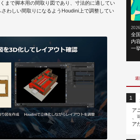
くまで脚本用の間取り図であり、寸法的に適してい
さわしい間取りになるようHoudini上で調整してい
2026
全
内
一挙
週
ア
、
ア
ニ