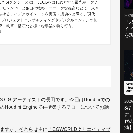
CY’S(グンシーズ)は、3DCGをはじめとする最先端テクノ
したメンバーと独自の戦略・ユニークな提案などで、人々
らゆるアイデアやイメージを実現・成功へと導く、現代
2026
団。プロジェクトコンサルティングやデジタルコンテンツ制
「
育・執筆・講演など様々な事業を執り行う。
イ
を現
 CGIアーティストの長田です。今回はHoudiniでの
2026
のHoudini Engineで再構築するフローについてお話
8/
に。
代
演
ますが、それらは主に
「CGWORLDクリエイティブ