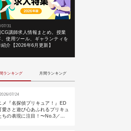
/07/31
国CG講師求人情報まとめ。授業
容、使用ツール、ギャランティを
紹介【2026年6月更新】
間ランキング
月間ランキング
2026/07/24
ニメ『名探偵プリキュア！』ED
可愛さと遊び心あふれるプリキュ
たちの表現に注目！〜No.3／ア
メーション付け篇