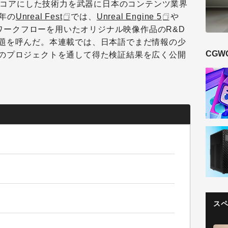
Gをコアにした技術力を武器に日本のコンテンツ業界
3年の
Unreal Fest
では、
Unreal Engine 5
や
ワークフローを用いたオリジナル映像作品のR&D
題を呼んだ。本連載では、日本語でまだ情報の少
CGW
のプロジェクトを通して得た検証結果を広く公開
ス